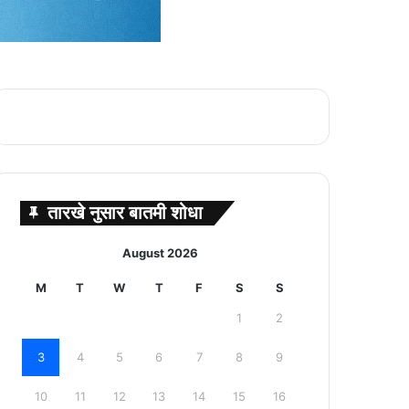
तारखे नुसार बातमी शोधा
August 2026
M
T
W
T
F
S
S
1
2
3
4
5
6
7
8
9
10
11
12
13
14
15
16