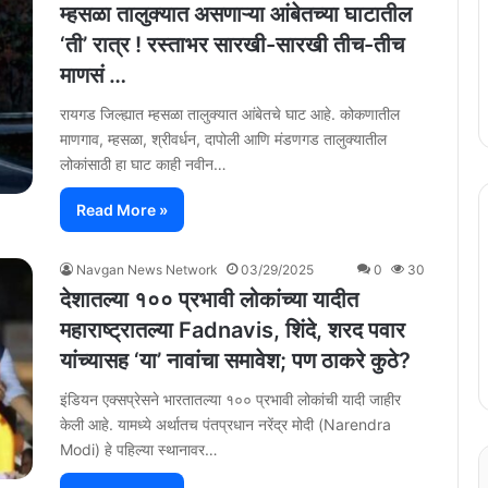
म्हसळा तालुक्यात असणाऱ्या आंबेतच्या घाटातील
‘ती’ रात्र ! रस्ताभर सारखी-सारखी तीच-तीच
माणसं …
रायगड जिल्ह्यात म्हसळा तालुक्यात आंबेतचे घाट आहे. कोकणातील
माणगाव, म्हसळा, श्रीवर्धन, दापोली आणि मंडणगड तालुक्यातील
लोकांसाठी हा घाट काही नवीन…
Read More »
Navgan News Network
03/29/2025
0
30
देशातल्या १०० प्रभावी लोकांच्या यादीत
महाराष्ट्रातल्या Fadnavis, शिंदे, शरद पवार
यांच्यासह ‘या’ नावांचा समावेश; पण ठाकरे कुठे?
इंडियन एक्सप्रेसने भारतातल्या १०० प्रभावी लोकांची यादी जाहीर
केली आहे. यामध्ये अर्थातच पंतप्रधान नरेंद्र मोदी (Narendra
Modi) हे पहिल्या स्थानावर…