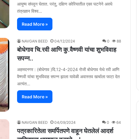
आयुष्य संपवून घेतात. परंतू, दक्षिण कोरियातील एका घटनेने अवघे
तंत्रज्ञान विश्व…
Read More »
NAVGAN BEED
04/12/2024
0
88
बोधेगाव चि.रवी आणि कु.वैष्णवी यांचा शुभविवाह
सपन्न..
अहमदनगर : (बोधेगाव )दि.12-4-2024 रोजी बोधेगाव येथे रवी आणि
वैष्णवी यांचा शुभविवाह सपन्न झाला यावेळी अवास्तव खर्चाला फाटा देत
अत्यंत…
Read More »
NAVGAN BEED
04/09/2024
0
64
पत्रकारितेला समर्पितपणे वाहून घेतलेलं आदर्श