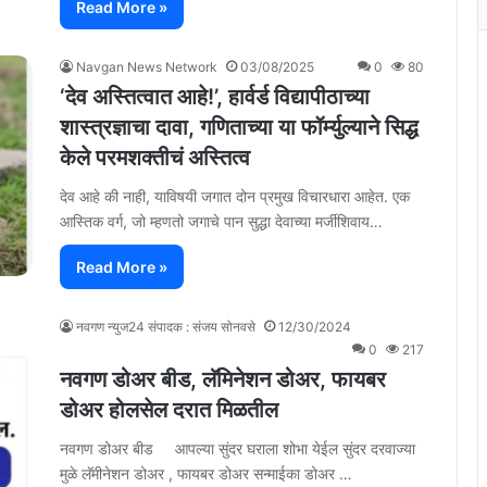
Read More »
Navgan News Network
03/08/2025
0
80
‘देव अस्तित्वात आहे!’, हार्वर्ड विद्यापीठाच्या
शास्त्रज्ञाचा दावा, गणिताच्या या फॉर्म्युल्याने सिद्ध
केले परमशक्तीचं अस्तित्व
देव आहे की नाही, याविषयी जगात दोन प्रमुख विचारधारा आहेत. एक
आस्तिक वर्ग, जो म्हणतो जगाचे पान सुद्धा देवाच्या मर्जीशिवाय…
Read More »
नवगण न्युज24 संपादक : संजय सोनवसे
12/30/2024
0
217
नवगण डोअर बीड, लॅमिनेशन डोअर, फायबर
डोअर होलसेल दरात मिळतील
नवगण डोअर बीड आपल्या सुंदर घराला शोभा येईल सुंदर दरवाज्या
मुळे लॅमीनेशन डोअर , फायबर डोअर सन्माईका डोअर …