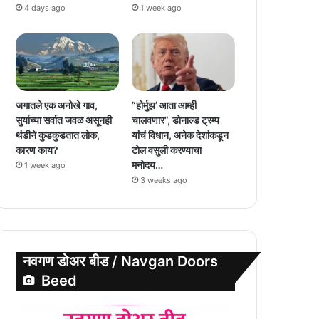
4 days ago
1 week ago
जगातले एक अनोखे गाव,
”होर्मुझ’ आता आम्ही
सुर्याच्या सर्वात जवळ असूनही
चालवणार”, डोनाल्ड ट्रम्प
थंडीने कुडकुडतात लोक,
यांचं विधान, अनेक देशांकडून
कारण काय?
टोल वसुली करण्याचा
मनोदय…
1 week ago
3 weeks ago
नवगण डोअर बीड / Navgan Doors
Beed