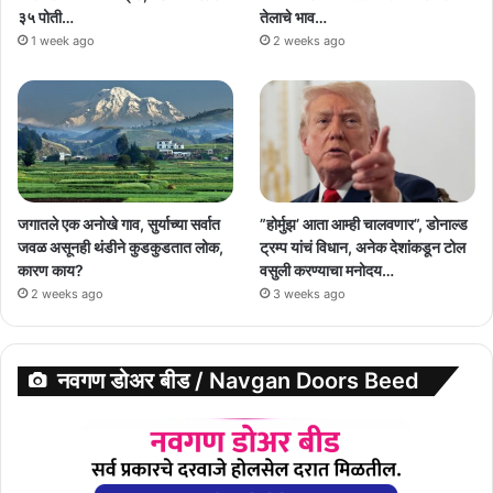
३५ पोती…
तेलाचे भाव…
1 week ago
2 weeks ago
जगातले एक अनोखे गाव, सुर्याच्या सर्वात
”होर्मुझ’ आता आम्ही चालवणार”, डोनाल्ड
जवळ असूनही थंडीने कुडकुडतात लोक,
ट्रम्प यांचं विधान, अनेक देशांकडून टोल
कारण काय?
वसुली करण्याचा मनोदय…
2 weeks ago
3 weeks ago
नवगण डोअर बीड / Navgan Doors Beed