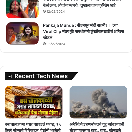
केलं लग्न, लोकांना म्हणते, ‘तुम्हाला काय प्राॅब्लेम आहे’
12/02/2024
Pankaja Munde : बीडमधून मोठी बातमी ! । ‘त्या’
Viral Clip नंतर मुंडे समर्थकांनी कुंडलिक खाडेंचं ऑफिस
फोडलं
06/27/2024
Recent Tech News
बस चालकाच्या घरात सापडलं घबाड; १५
अमेरिकेने इराणसोबतचे युद्ध थांबवण्याची
किलो सोन्याचे बिस्किट्स, पैशांनी भरलेली
घोषणा करताच धाड.. धाड.. कोसळले