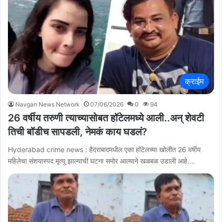
क्राईम
Navgan News Network
07/06/2026
0
94
26 वर्षीय तरुणी त्याच्यासोबत हॉटेलमध्ये आली..अन् शेवटी
तिची बॉडीच सापडली, नेमकं काय घडलं?
Hyderabad crime news : हैदराबादमधील एका हॉटेलच्या खोलीत 26 वर्षीय
महिलेचा संशयास्पद मृत्यू झाल्याची घटना समोर आल्याने खळबळ उडाली आहे.…