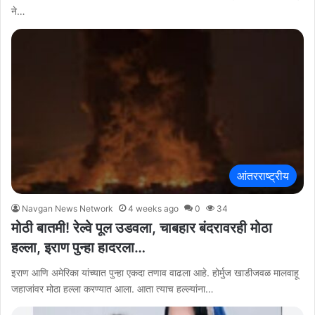
ने…
आंतरराष्ट्रीय
Navgan News Network
4 weeks ago
0
34
मोठी बातमी! रेल्वे पूल उडवला, चाबहार बंदरावरही मोठा
हल्ला, इराण पुन्हा हादरला…
इराण आणि अमेरिका यांच्यात पुन्हा एकदा तणाव वाढला आहे. होर्मुज खाडीजवळ मालवाहू
जहाजांवर मोठा हल्ला करण्यात आला. आता त्याच हल्ल्यांना…