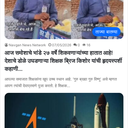
ताज्या बातम्या
Navgan News Network
07/05/2026
0
16
आज समोशाचे भांडे २७ वर्षे शिकवणाऱ्यांच्या हातात आहे!
देशाचे डोळे उघडणाऱ्या शिक्षक ब्रिज किशोर यांची हृदयस्पर्शी
कहाणी…
आपल्या समाजात शिक्षकांना खूप उच्च स्थान आहे. ‘गुरु ब्रह्मा गुरु विष्णू’ असे म्हणत
आपण त्यांची देवाप्रमाणे पूजा करतो. हे शिक्षक…