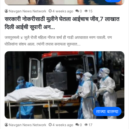
Navgan News Network
4 weeks ago
0
15
सरकारी नोकरीसाठी मुलीने घेतला आईचाच जीव,7 लाखात
दिली आईची सुपारी अन…
जयपूरमध्ये ४ जुलै रोजी महिला नीरज शर्मा ही गाडी अपघातात मरण पावली. पण
पोलिसांना संशय आला. त्यांनी तपास करायला सुरुवात…
ताज्या बातम्या
Navgan News Network
4 weeks ago
0
17