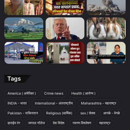
Tags
America ( अमेरिका )
Crime news
Health ( आरोग्य )
INDIA - भारत
International - अंतराष्ट्रीय
Maharashtra - महाराष्ट्र
Pakistan - पाकिस्तान
Religious (धार्मिक)
sex / सेक्स
आगळे - वेगळे
क्राईम रंग
जनरल नॉलेज
देश विदेश
नवगण विश्लेषण
महाराष्ट्र