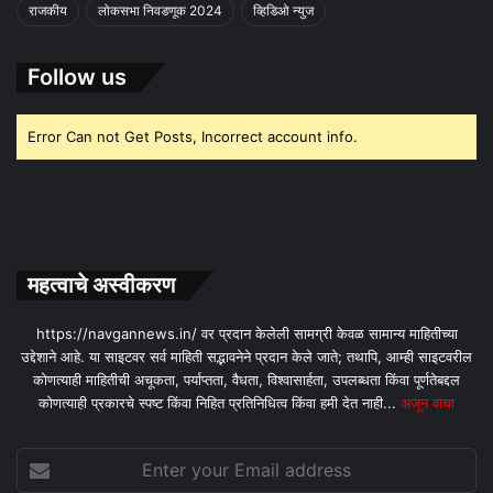
राजकीय
लोकसभा निवडणूक 2024
व्हिडिओ न्युज
Follow us
Error Can not Get Posts, Incorrect account info.
महत्वाचे अस्वीकरण
https://navgannews.in/ वर प्रदान केलेली सामग्री केवळ सामान्य माहितीच्या
उद्देशाने आहे. या साइटवर सर्व माहिती सद्भावनेने प्रदान केले जाते; तथापि, आम्ही साइटवरील
कोणत्याही माहितीची अचूकता, पर्याप्तता, वैधता, विश्वासार्हता, उपलब्धता किंवा पूर्णतेबद्दल
कोणत्याही प्रकारचे स्पष्ट किंवा निहित प्रतिनिधित्व किंवा हमी देत ​​नाही...
अजून वाचा
Enter
your