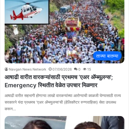
ताज्या बातम्या
Navgan News Network
07/06/2026
0
15
आषाढी वारीत वारकऱ्यांसाठी प्रथमच ‘एअर अ‍ॅम्ब्युलन्स’;
Emergency स्थितीत वेळेत उपचार मिळणार
आषाढी वारीत सहभागी होणाऱ्या लाखो वारकऱ्यांच्या आरोग्याची काळजी घेण्यासाठी राज्य
सरकारने यंदा प्रथमच ‘एअर ॲम्ब्युलन्स’ची (हेलिकॉप्टर रुग्णवाहिका) सेवा उपलब्ध
करून…