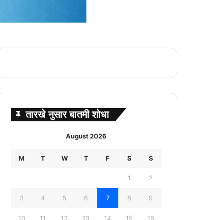
तारखे नुसार बातमी शोधा
August 2026
M
T
W
T
F
S
S
1
2
3
4
5
6
7
8
9
10
11
12
13
14
15
16