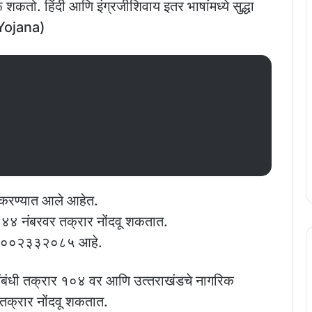
शकतो. हिंदी आणि इंग्रजीशिवाय इतर भाषांमध्ये सुद्धा
 Yojana)
री करण्यात आले आहेत.
४४ नंबरवर तक्रार नोंदवू शकतात.
बर १८००२३३२०८५ आहे.
ेसंबंधी तक्रार १०४ वर आणि उत्‍तराखंडचे नागरिक
रार नोंदवू शकतात.