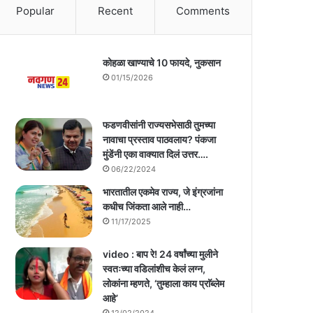
Popular
Recent
Comments
कोहळा खाण्याचे 10 फायदे, नुकसान
01/15/2026
फडणवीसांनी राज्यसभेसाठी तुमच्या
नावाचा प्रस्ताव पाठवलाय? पंकजा
मुंडेंनी एका वाक्यात दिलं उत्तर….
06/22/2024
भारतातील एकमेव राज्य, जे इंग्रजांना
कधीच जिंकता आले नाही…
11/17/2025
video : बाप रे! 24 वर्षांच्या मुलीने
स्वतःच्या वडिलांशीच केलं लग्न,
लोकांना म्हणते, ‘तुम्हाला काय प्राॅब्लेम
आहे’
12/02/2024