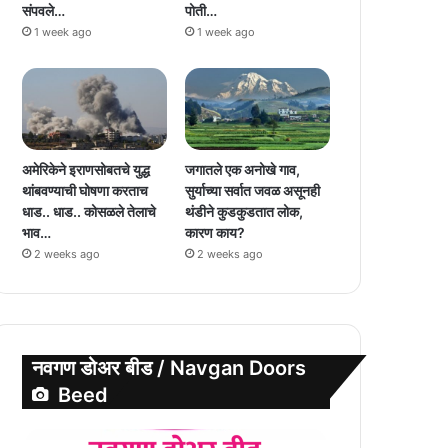
संपवले…
पोती…
1 week ago
1 week ago
अमेरिकेने इराणसोबतचे युद्ध
जगातले एक अनोखे गाव,
थांबवण्याची घोषणा करताच
सुर्याच्या सर्वात जवळ असूनही
धाड.. धाड.. कोसळले तेलाचे
थंडीने कुडकुडतात लोक,
भाव…
कारण काय?
2 weeks ago
2 weeks ago
नवगण डोअर बीड / Navgan Doors
Beed