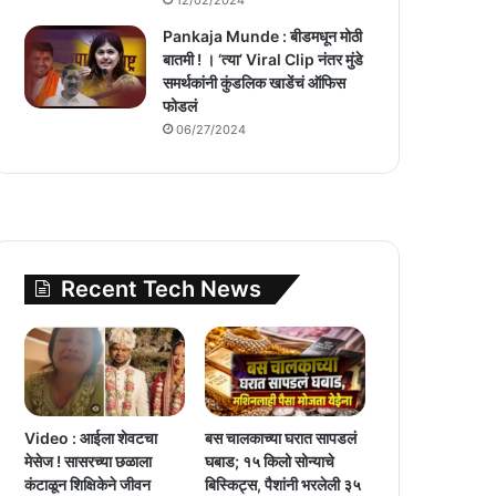
Pankaja Munde : बीडमधून मोठी
बातमी ! । ‘त्या’ Viral Clip नंतर मुंडे
समर्थकांनी कुंडलिक खाडेंचं ऑफिस
फोडलं
06/27/2024
Recent Tech News
Video : आईला शेवटचा
बस चालकाच्या घरात सापडलं
मेसेज ! सासरच्या छळाला
घबाड; १५ किलो सोन्याचे
कंटाळून शिक्षिकेने जीवन
बिस्किट्स, पैशांनी भरलेली ३५