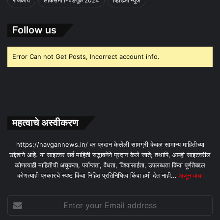
राजकीय
लोकसभा निवडणूक 2024
व्हिडिओ न्युज
Follow us
Error Can not Get Posts, Incorrect account info.
महत्वाचे अस्वीकरण
https://navgannews.in/ वर प्रदान केलेली सामग्री केवळ सामान्य माहितीच्या
उद्देशाने आहे. या साइटवर सर्व माहिती सद्भावनेने प्रदान केले जाते; तथापि, आम्ही साइटवरील
कोणत्याही माहितीची अचूकता, पर्याप्तता, वैधता, विश्वासार्हता, उपलब्धता किंवा पूर्णतेबद्दल
कोणत्याही प्रकारचे स्पष्ट किंवा निहित प्रतिनिधित्व किंवा हमी देत ​​नाही...
अजून वाचा
Enter
your