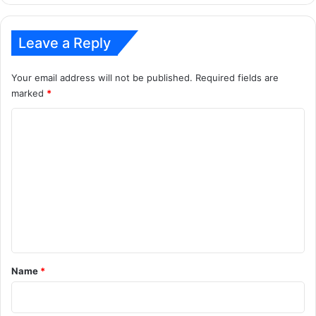
Leave a Reply
Your email address will not be published.
Required fields are
marked
*
C
o
m
m
e
n
t
*
Name
*