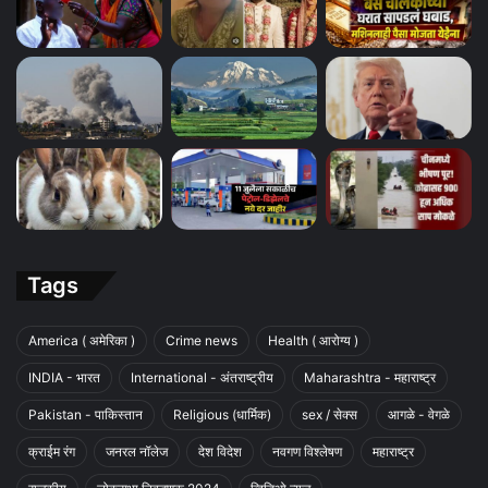
Tags
America ( अमेरिका )
Crime news
Health ( आरोग्य )
INDIA - भारत
International - अंतराष्ट्रीय
Maharashtra - महाराष्ट्र
Pakistan - पाकिस्तान
Religious (धार्मिक)
sex / सेक्स
आगळे - वेगळे
क्राईम रंग
जनरल नॉलेज
देश विदेश
नवगण विश्लेषण
महाराष्ट्र