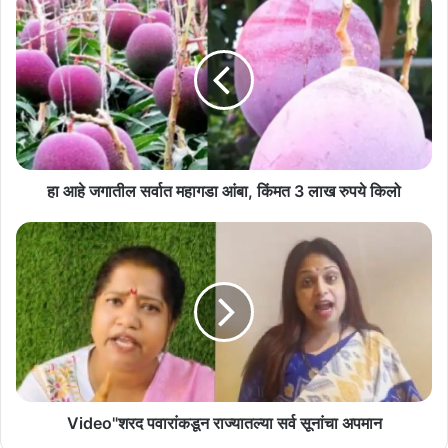
आहे
जगातील
सर्वात
महागडा
आंबा,
किंमत
3
लाख
रुपये
हा आहे जगातील सर्वात महागडा आंबा, किंमत 3 लाख रुपये किलो
किलो
Video"शरद
पवारांकडून
राज्यातल्या
सर्व
सूनांचा
अपमान
Video"शरद पवारांकडून राज्यातल्या सर्व सूनांचा अपमान