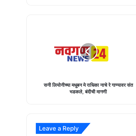
सनी
लियोनीच्या
मधुबन
मे
राधिका
नाचे
रे
गाण्यावर
संत
भडकले,
सनी लियोनीच्या मधुबन मे राधिका नाचे रे गाण्यावर संत
बंदीची
भडकले, बंदीची मागणी
मागणी
Leave a Reply