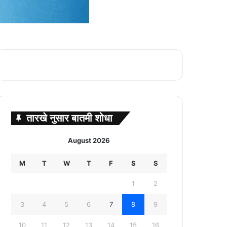
तारखे नुसार बातमी शोधा
August 2026
M
T
W
T
F
S
S
1
2
3
4
5
6
7
8
9
10
11
12
13
14
15
16