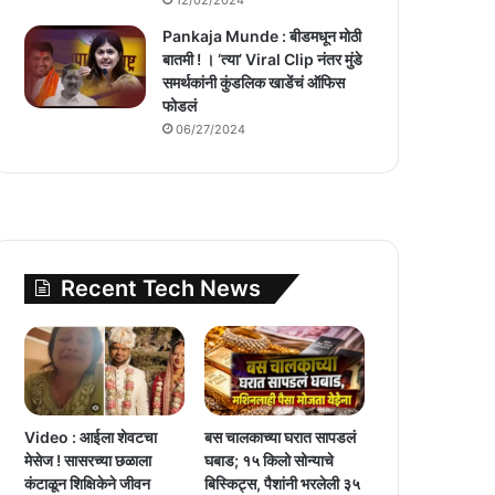
Pankaja Munde : बीडमधून मोठी
बातमी ! । ‘त्या’ Viral Clip नंतर मुंडे
समर्थकांनी कुंडलिक खाडेंचं ऑफिस
फोडलं
06/27/2024
Recent Tech News
Video : आईला शेवटचा
बस चालकाच्या घरात सापडलं
मेसेज ! सासरच्या छळाला
घबाड; १५ किलो सोन्याचे
कंटाळून शिक्षिकेने जीवन
बिस्किट्स, पैशांनी भरलेली ३५