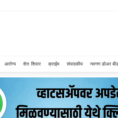
आरोग्य
शेत-शिवार
क्राईम
संपादकीय
नवगण डोअर बी