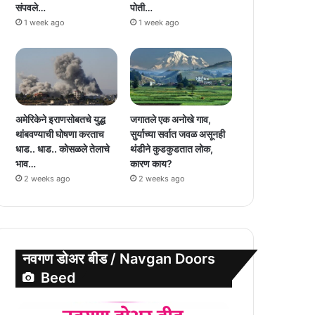
संपवले…
पोती…
1 week ago
1 week ago
अमेरिकेने इराणसोबतचे युद्ध
जगातले एक अनोखे गाव,
थांबवण्याची घोषणा करताच
सुर्याच्या सर्वात जवळ असूनही
धाड.. धाड.. कोसळले तेलाचे
थंडीने कुडकुडतात लोक,
भाव…
कारण काय?
2 weeks ago
2 weeks ago
नवगण डोअर बीड / Navgan Doors
Beed