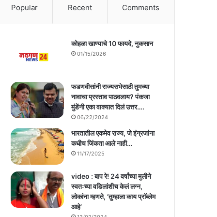
Popular
Recent
Comments
कोहळा खाण्याचे 10 फायदे, नुकसान
01/15/2026
फडणवीसांनी राज्यसभेसाठी तुमच्या
नावाचा प्रस्ताव पाठवलाय? पंकजा
मुंडेंनी एका वाक्यात दिलं उत्तर….
06/22/2024
भारतातील एकमेव राज्य, जे इंग्रजांना
कधीच जिंकता आले नाही…
11/17/2025
video : बाप रे! 24 वर्षांच्या मुलीने
स्वतःच्या वडिलांशीच केलं लग्न,
लोकांना म्हणते, ‘तुम्हाला काय प्राॅब्लेम
आहे’
12/02/2024