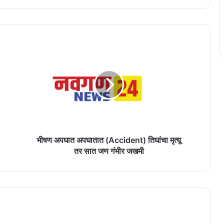
भीषण
अपघात
अपघातात
(Accident)
तिघांचा
मृत्यू
तर
सात
जण
गंभीर
भीषण अपघात अपघातात (Accident) तिघांचा मृत्यू
जखमी
तर सात जण गंभीर जखमी