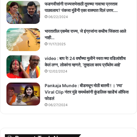
फडणवीसांनी राज्यसभेसाठी तुमच्या नावाचा प्रस्ताव
पाठवलाय? पंकजा मुंडेंनी एका वाक्यात दिलं उत्तर….
06/22/2024
भारतातील एकमेव राज्य, जे इंग्रजांना कधीच जिंकता आले
नाही…
11/17/2025
video : बाप रे! 24 वर्षांच्या मुलीने स्वतःच्या वडिलांशीच
केलं लग्न, लोकांना म्हणते, ‘तुम्हाला काय प्राॅब्लेम आहे’
12/02/2024
Pankaja Munde : बीडमधून मोठी बातमी ! । ‘त्या’
Viral Clip नंतर मुंडे समर्थकांनी कुंडलिक खाडेंचं ऑफिस
फोडलं
06/27/2024