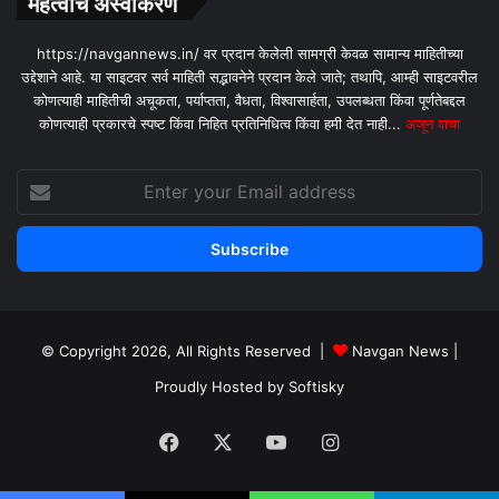
महत्वाचे अस्वीकरण
https://navgannews.in/ वर प्रदान केलेली सामग्री केवळ सामान्य माहितीच्या
उद्देशाने आहे. या साइटवर सर्व माहिती सद्भावनेने प्रदान केले जाते; तथापि, आम्ही साइटवरील
कोणत्याही माहितीची अचूकता, पर्याप्तता, वैधता, विश्वासार्हता, उपलब्धता किंवा पूर्णतेबद्दल
कोणत्याही प्रकारचे स्पष्ट किंवा निहित प्रतिनिधित्व किंवा हमी देत ​​नाही...
अजून वाचा
Enter
your
Email
address
© Copyright 2026, All Rights Reserved |
Navgan News
|
Proudly Hosted by
Softisky
Facebook
X
YouTube
Instagram