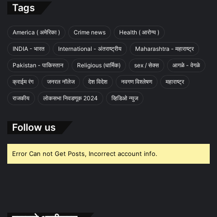
Tags
America ( अमेरिका )
Crime news
Health ( आरोग्य )
INDIA - भारत
International - अंतराष्ट्रीय
Maharashtra - महाराष्ट्र
Pakistan - पाकिस्तान
Religious (धार्मिक)
sex / सेक्स
आगळे - वेगळे
क्राईम रंग
जनरल नॉलेज
देश विदेश
नवगण विश्लेषण
महाराष्ट्र
राजकीय
लोकसभा निवडणूक 2024
व्हिडिओ न्युज
Follow us
Error Can not Get Posts, Incorrect account info.