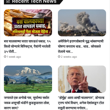
Recent Tech News
बस चालकाच्या घरात सापडलं घबाड; १५
अमेरिकेने इराणसोबतचे युद्ध थांबवण्याची
किलो सोन्याचे बिस्किट्स, पैशांनी भरलेली
घोषणा करताच धाड.. धाड.. कोसळले
३५ पोती…
तेलाचे भाव…
1 week ago
2 weeks ago
जगातले एक अनोखे गाव, सुर्याच्या सर्वात
”होर्मुझ’ आता आम्ही चालवणार”, डोनाल्ड
जवळ असूनही थंडीने कुडकुडतात लोक,
ट्रम्प यांचं विधान, अनेक देशांकडून टोल
कारण काय?
वसुली करण्याचा मनोदय…