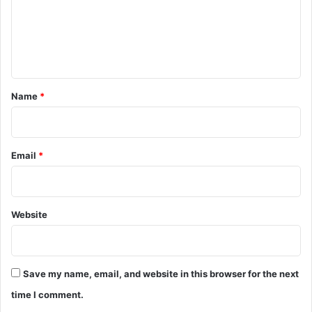
m
e
n
t
*
Name
*
Email
*
Website
Save my name, email, and website in this browser for the next
time I comment.