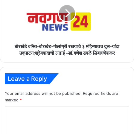
बोरखेड-
गोलांग्री
रस्त्याचे
३
महिन्यातच
दुस-
यांदा
उद्घाटन;श्रेयवादाची
बोरखेडे वस्ति-बोरखेड-गोलांग्री रस्त्याचे ३ महिन्यातच दुस-यांदा
लढाई
उद्घाटन;श्रेयवादाची लढाई -डाॅ.गणेश ढवळे लिंबागणेशकर
-डाॅ.गणेश
ढवळे
लिंबागणेशकर
Leave a Reply
Your email address will not be published.
Required fields are
marked
*
C
o
m