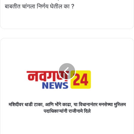
बाबतीत चांगला निर्णय घेतील का ?
मशिदीवर
धाडी
टाका,
आणि
भोंगे
काढा,
या
विधानानंतर
मनसेच्या
मुस्लिम
मशिदीवर धाडी टाका, आणि भोंगे काढा, या विधानानंतर मनसेच्या मुस्लिम
पदाधिकाऱ्यांनी
पदाधिकाऱ्यांनी राजीनामे दिले
राजीनामे
दिले
बोरखेडे
वस्ति-