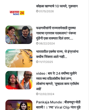
कोहळा खाण्याचे 10 फायदे, नुकसान
01/15/2026
फडणवीसांनी राज्यसभेसाठी तुमच्या
नावाचा प्रस्ताव पाठवलाय? पंकजा
मुंडेंनी एका वाक्यात दिलं उत्तर….
06/22/2024
भारतातील एकमेव राज्य, जे इंग्रजांना
कधीच जिंकता आले नाही…
11/17/2025
video : बाप रे! 24 वर्षांच्या मुलीने
स्वतःच्या वडिलांशीच केलं लग्न,
लोकांना म्हणते, ‘तुम्हाला काय प्राॅब्लेम
आहे’
12/02/2024
Pankaja Munde : बीडमधून मोठी
बातमी ! । ‘त्या’ Viral Clip नंतर मुंडे