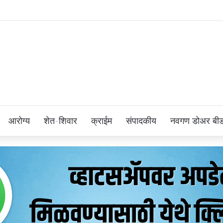
आरोग्य
शेत-शिवार
क्राईम
संपादकीय
नवगण डोअर बी