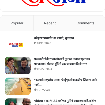
Popular
Recent
Comments
कोहळा खाण्याचे 10 फायदे, नुकसान
01/15/2026
फडणवीसांनी राज्यसभेसाठी तुमच्या नावाचा प्रस्ताव
पाठवलाय? पंकजा मुंडेंनी एका वाक्यात दिलं उत्तर….
06/22/2024
भारतातील एकमेव राज्य, जे इंग्रजांना कधीच जिंकता आले
नाही…
11/17/2025
video : बाप रे! 24 वर्षांच्या मुलीने स्वतःच्या वडिलांशीच