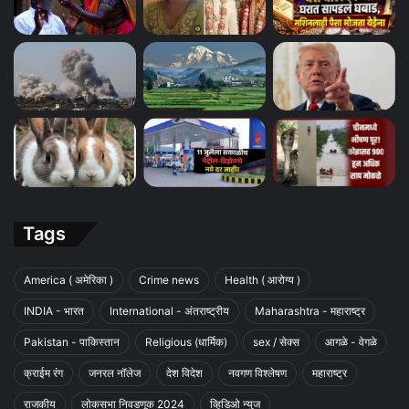
Tags
America ( अमेरिका )
Crime news
Health ( आरोग्य )
INDIA - भारत
International - अंतराष्ट्रीय
Maharashtra - महाराष्ट्र
Pakistan - पाकिस्तान
Religious (धार्मिक)
sex / सेक्स
आगळे - वेगळे
क्राईम रंग
जनरल नॉलेज
देश विदेश
नवगण विश्लेषण
महाराष्ट्र
राजकीय
लोकसभा निवडणूक 2024
व्हिडिओ न्युज