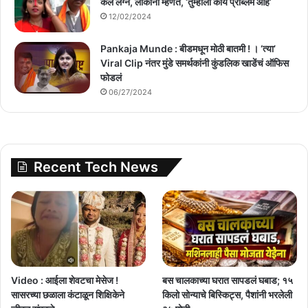
केलं लग्न, लोकांना म्हणते, ‘तुम्हाला काय प्राॅब्लेम आहे’
12/02/2024
Pankaja Munde : बीडमधून मोठी बातमी ! । ‘त्या’
Viral Clip नंतर मुंडे समर्थकांनी कुंडलिक खाडेंचं ऑफिस
फोडलं
06/27/2024
Recent Tech News
Video : आईला शेवटचा मेसेज !
बस चालकाच्या घरात सापडलं घबाड; १५
सासरच्या छळाला कंटाळून शिक्षिकेने
किलो सोन्याचे बिस्किट्स, पैशांनी भरलेली