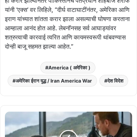
हा करार झाल्यानंतर पाकिस्तानचे पंतप्रधान शाहबाज शरीफ
यांनी ‘एक्स’ वर लिहिले, “दीर्घ वाटाघाटींनंतर, अमेरिका आणि
इराण यांच्यात शांतता करार झाला असल्याची घोषणा करताना
आम्हाला आनंद होत आहे. लेबनॉनसह सर्व आघाड्यांवर
शत्रुत्वाची कारवाई त्वरित आणि कायमस्वरूपी थांबवण्यास
दोन्ही बाजू सहमत झाल्या आहेत.”
America ( अमेरिका )
अमेरिका ईरान युद्ध / Iran America War
देश विदेश
कृपया
काम
थांबवा
आणि