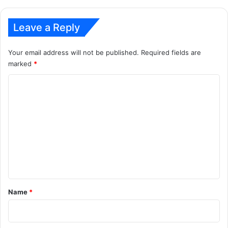
पाहून
नेटकरी
म्हणाले...
Leave a Reply
Your email address will not be published.
Required fields are
marked
*
C
o
m
m
e
n
t
*
Name
*