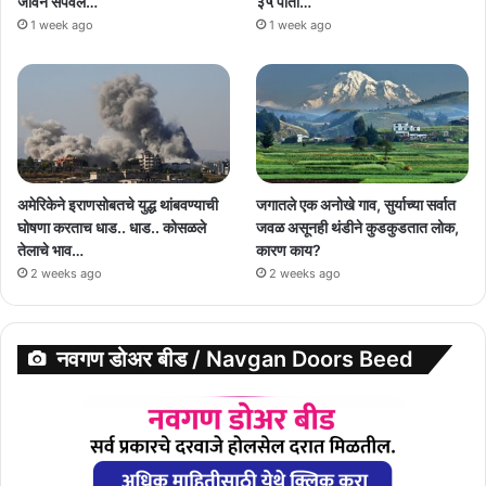
जीवन संपवले…
३५ पोती…
1 week ago
1 week ago
अमेरिकेने इराणसोबतचे युद्ध थांबवण्याची
जगातले एक अनोखे गाव, सुर्याच्या सर्वात
घोषणा करताच धाड.. धाड.. कोसळले
जवळ असूनही थंडीने कुडकुडतात लोक,
तेलाचे भाव…
कारण काय?
2 weeks ago
2 weeks ago
नवगण डोअर बीड / Navgan Doors Beed