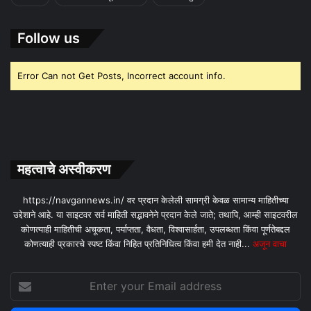
Follow us
Error Can not Get Posts, Incorrect account info.
महत्वाचे अस्वीकरण
https://navgannews.in/ वर प्रदान केलेली सामग्री केवळ सामान्य माहितीच्या
उद्देशाने आहे. या साइटवर सर्व माहिती सद्भावनेने प्रदान केले जाते; तथापि, आम्ही साइटवरील
कोणत्याही माहितीची अचूकता, पर्याप्तता, वैधता, विश्वासार्हता, उपलब्धता किंवा पूर्णतेबद्दल
कोणत्याही प्रकारचे स्पष्ट किंवा निहित प्रतिनिधित्व किंवा हमी देत ​​नाही...
अजून वाचा
Enter
your
Email