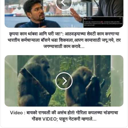
घरी
जा!":
आठवड्याच्या
शेवटी
काम
करणाऱ्या
कृपया काम थांबवा आणि घरी जा!": आठवड्याच्या शेवटी काम करणाऱ्या
भारतीय
भारतीय कर्मचाऱ्याला बॉसने धडा शिकवला,आपण कामासाठी जगू नये, तर
कर्मचाऱ्याला
जगण्यासाठी काम करावे...
बॉसने
धडा
Video
शिकवला,आपण
:
कामासाठी
बायको
जगू
रागवली
नये,
की
तर
असंच
जगण्यासाठी
होतं!
काम
गोरिला
करावे...
कपलच्या
भांडणाचा
Video : बायको रागवली की असंच होतं! गोरिला कपलच्या भांडणाचा
गोंडस
गोंडस VIDEO; पाहून नेटकरी म्हणाले...
VIDEO;