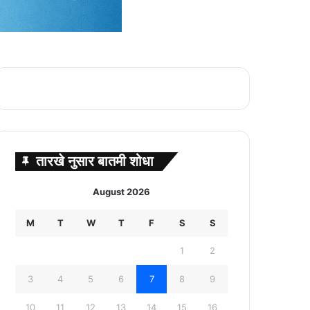
तारखे नुसार बातमी शोधा
August 2026
M
T
W
T
F
S
S
1
2
3
4
5
6
7
8
9
10
11
12
13
14
15
16