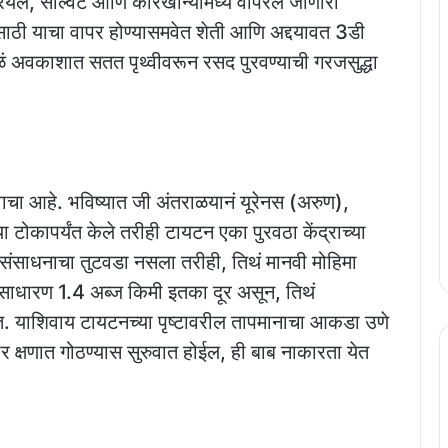
रियल, सॉल्वेंट आणि कारखान्यांमध्ये वापरलं जाणारी
साठी याचा वापर होण्यासमवेत शेती आणि अद्दयावत 3डी
मुळं अवकाशात सतत पृथ्वीवरून रसद पुरवण्याची गरजसुद्धा
वाचा आहे. भविष्यात जी अंतराळयानं यूरेनस (अरुण),
या टोकापर्यंत केले तरीही टायटन एका पुरवठा केंद्राच्या
 संसाधनाचा तुटवडा नसला तरीही, तिथं मानवी मोहिमा
ो साधारण 1.4 अब्ज किमी इतका दूर असून, तिथं
त. याशिवाय टायटनच्या पृष्टावरील तापमानाचा आकडा उणे
 क्षणात गोठण्यास सुरुवात होईल, ही बाब नाकारता येत