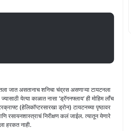
ेतला जात असतानाच शनिचा चंद्रस असणाऱ्या टायटनला
ासाठी येत्या काळात नासा ‘ड्रॅगनफ्लाय’ ही मोहिम लाँच
टरक्राफ्ट (हेलिकॉप्टरसारखा ड्रोन) टायटनच्या पृष्ठावर
रसायनशास्त्राचं निरीक्षण कलं जाईल. त्यातून येणारे
णायला हरकत नाही.