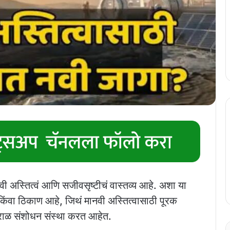
नवी अस्तित्वं आणि सजीवसृष्टीचं वास्तव्य आहे. अशा या
ह किंवा ठिकाण आहे, जिथं मानवी अस्तित्वासाठी पूरक
तराळ संशोधन संस्था करत आहेत.