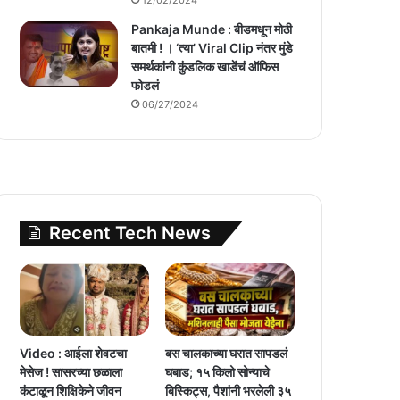
Pankaja Munde : बीडमधून मोठी
बातमी ! । ‘त्या’ Viral Clip नंतर मुंडे
समर्थकांनी कुंडलिक खाडेंचं ऑफिस
फोडलं
06/27/2024
Recent Tech News
Video : आईला शेवटचा
बस चालकाच्या घरात सापडलं
मेसेज ! सासरच्या छळाला
घबाड; १५ किलो सोन्याचे
कंटाळून शिक्षिकेने जीवन
बिस्किट्स, पैशांनी भरलेली ३५