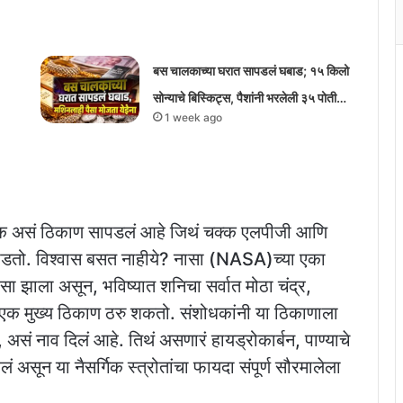
बस चालकाच्या घरात सापडलं घबाड; १५ किलो
सोन्याचे बिस्किट्स, पैशांनी भरलेली ३५ पोती…
1 week ago
एक असं ठिकाण सापडलं आहे जिथं चक्क एलपीजी आणि
ऊस पडतो. विश्वास बसत नाहीये? नासा (NASA)च्या एका
ासा झाला असून, भविष्यात शनिचा सर्वात मोठा चंद्र,
 एक मुख्य ठिकाण ठरु शकतो. संशोधकांनी या ठिकाणाला
नाव दिलं आहे. तिथं असणारं हायड्रोकार्बन, पाण्याचे
 असून या नैसर्गिक स्त्रोतांचा फायदा संपूर्ण सौरमालेला