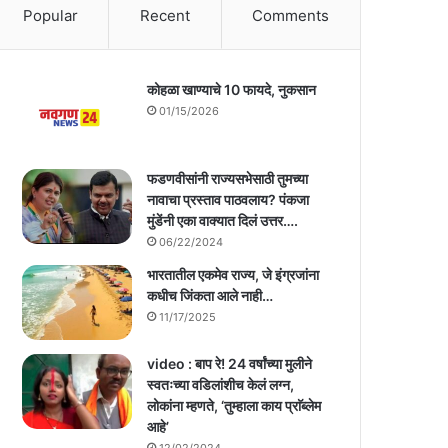
Popular
Recent
Comments
कोहळा खाण्याचे 10 फायदे, नुकसान
01/15/2026
फडणवीसांनी राज्यसभेसाठी तुमच्या
नावाचा प्रस्ताव पाठवलाय? पंकजा
मुंडेंनी एका वाक्यात दिलं उत्तर….
06/22/2024
भारतातील एकमेव राज्य, जे इंग्रजांना
कधीच जिंकता आले नाही…
11/17/2025
video : बाप रे! 24 वर्षांच्या मुलीने
स्वतःच्या वडिलांशीच केलं लग्न,
लोकांना म्हणते, ‘तुम्हाला काय प्राॅब्लेम
आहे’
12/02/2024