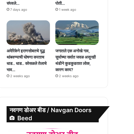
संपवले…
पोती…
7 days ago
1 week ago
अमेरिकेने इराणसोबतचे युद्ध
जगातले एक अनोखे गाव,
थांबवण्याची घोषणा करताच
सुर्याच्या सर्वात जवळ असूनही
धाड.. धाड.. कोसळले तेलाचे
थंडीने कुडकुडतात लोक,
भाव…
कारण काय?
2 weeks ago
2 weeks ago
नवगण डोअर बीड / Navgan Doors
Beed