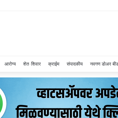
आरोग्य
शेत-शिवार
क्राईम
संपादकीय
नवगण डोअर बी