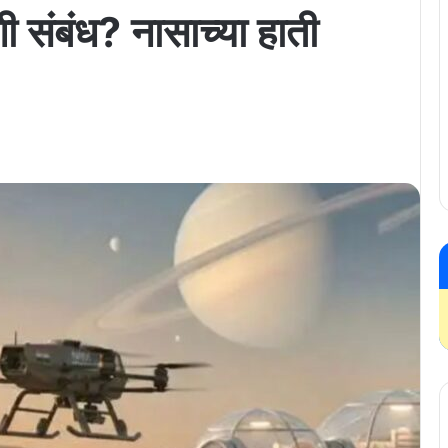
शी संबंध? नासाच्या हाती