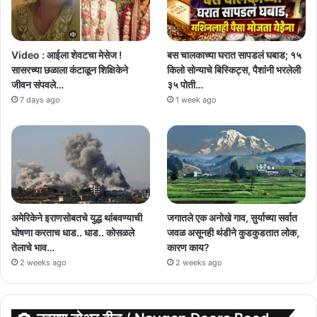
Video : आईला शेवटचा मेसेज !
बस चालकाच्या घरात सापडलं घबाड; १५
सासरच्या छळाला कंटाळून शिक्षिकेने
किलो सोन्याचे बिस्किट्स, पैशांनी भरलेली
जीवन संपवले…
३५ पोती…
7 days ago
1 week ago
अमेरिकेने इराणसोबतचे युद्ध थांबवण्याची
जगातले एक अनोखे गाव, सुर्याच्या सर्वात
घोषणा करताच धाड.. धाड.. कोसळले
जवळ असूनही थंडीने कुडकुडतात लोक,
तेलाचे भाव…
कारण काय?
2 weeks ago
2 weeks ago