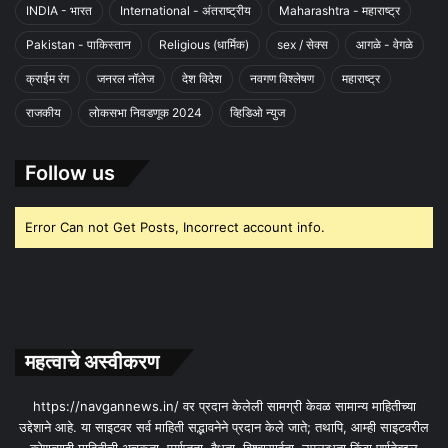
INDIA - भारत
International - अंतराष्ट्रीय
Maharashtra - महाराष्ट्र
Pakistan - पाकिस्तान
Religious (धार्मिक)
sex / सेक्स
आगळे - वेगळे
क्राईम रंग
जनरल नॉलेज
देश विदेश
नवगण विश्लेषण
महाराष्ट्र
राजकीय
लोकसभा निवडणूक 2024
व्हिडिओ न्युज
Follow us
Error Can not Get Posts, Incorrect account info.
महत्वाचे अस्वीकरण
https://navgannews.in/ वर प्रदान केलेली सामग्री केवळ सामान्य माहितीच्या
उद्देशाने आहे. या साइटवर सर्व माहिती सद्भावनेने प्रदान केले जाते; तथापि, आम्ही साइटवरील