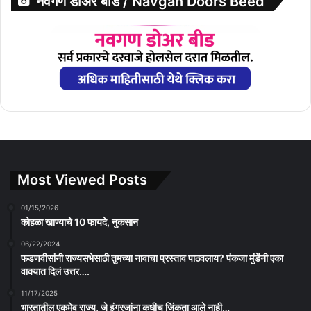
नवगण डोअर बीड / Navgan Doors Beed
Most Viewed Posts
01/15/2026
कोहळा खाण्याचे 10 फायदे, नुकसान
06/22/2024
फडणवीसांनी राज्यसभेसाठी तुमच्या नावाचा प्रस्ताव पाठवलाय? पंकजा मुंडेंनी एका
वाक्यात दिलं उत्तर….
11/17/2025
भारतातील एकमेव राज्य, जे इंग्रजांना कधीच जिंकता आले नाही…