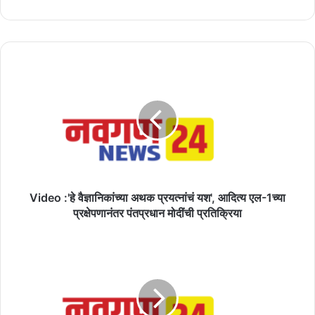
Video
:'हे
वैज्ञानिकांच्या
अथक
प्रयत्नांचं
यश',
आदित्य
एल-1च्या
प्रक्षेपणानंतर
पंतप्रधान
Video :'हे वैज्ञानिकांच्या अथक प्रयत्नांचं यश', आदित्य एल-1च्या
मोदींची
प्रक्षेपणानंतर पंतप्रधान मोदींची प्रतिक्रिया
प्रतिक्रिया
कॅनडाने
भारतासमवेतच्या
मुक्त
व्यापारावरील
चर्चा
पुढे