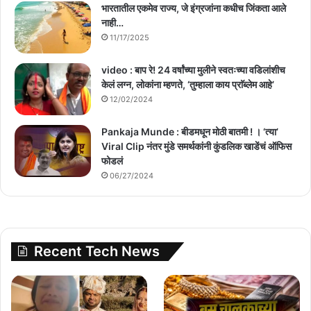
भारतातील एकमेव राज्य, जे इंग्रजांना कधीच जिंकता आले
नाही…
11/17/2025
video : बाप रे! 24 वर्षांच्या मुलीने स्वतःच्या वडिलांशीच
केलं लग्न, लोकांना म्हणते, ‘तुम्हाला काय प्राॅब्लेम आहे’
12/02/2024
Pankaja Munde : बीडमधून मोठी बातमी ! । ‘त्या’
Viral Clip नंतर मुंडे समर्थकांनी कुंडलिक खाडेंचं ऑफिस
फोडलं
06/27/2024
Recent Tech News