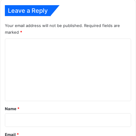
Leave a Reply
Your email address will not be published.
Required fields are
marked
*
C
o
m
m
e
n
t
*
Name
*
Email
*