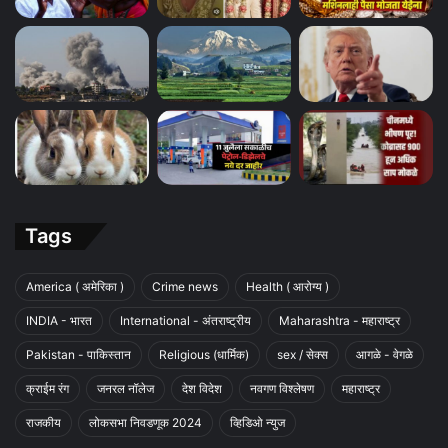
Tags
America ( अमेरिका )
Crime news
Health ( आरोग्य )
INDIA - भारत
International - अंतराष्ट्रीय
Maharashtra - महाराष्ट्र
Pakistan - पाकिस्तान
Religious (धार्मिक)
sex / सेक्स
आगळे - वेगळे
क्राईम रंग
जनरल नॉलेज
देश विदेश
नवगण विश्लेषण
महाराष्ट्र
राजकीय
लोकसभा निवडणूक 2024
व्हिडिओ न्युज