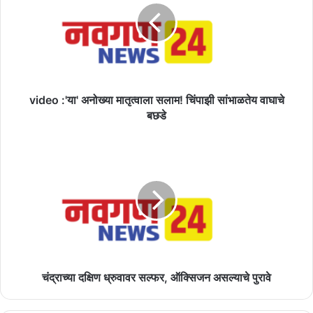
मातृत्वाला
सलाम!
चिंपाझी
सांभाळतेय
वाघाचे
बछडे
video :'या' अनोख्या मातृत्वाला सलाम! चिंपाझी सांभाळतेय वाघाचे
बछडे
चंद्राच्या
दक्षिण
ध्रुवावर
सल्फर,
ऑक्सिजन
असल्याचे
पुरावे
चंद्राच्या दक्षिण ध्रुवावर सल्फर, ऑक्सिजन असल्याचे पुरावे