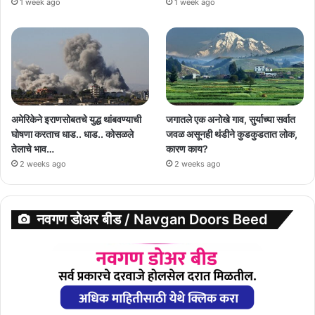
1 week ago
1 week ago
अमेरिकेने इराणसोबतचे युद्ध थांबवण्याची
जगातले एक अनोखे गाव, सुर्याच्या सर्वात
घोषणा करताच धाड.. धाड.. कोसळले
जवळ असूनही थंडीने कुडकुडतात लोक,
तेलाचे भाव…
कारण काय?
2 weeks ago
2 weeks ago
नवगण डोअर बीड / Navgan Doors Beed