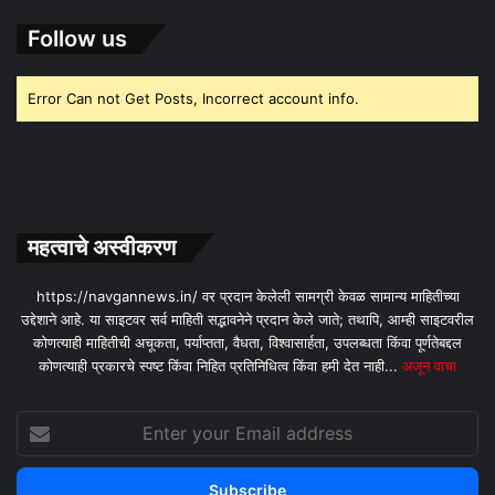
Follow us
Error Can not Get Posts, Incorrect account info.
महत्वाचे अस्वीकरण
https://navgannews.in/ वर प्रदान केलेली सामग्री केवळ सामान्य माहितीच्या
उद्देशाने आहे. या साइटवर सर्व माहिती सद्भावनेने प्रदान केले जाते; तथापि, आम्ही साइटवरील
कोणत्याही माहितीची अचूकता, पर्याप्तता, वैधता, विश्वासार्हता, उपलब्धता किंवा पूर्णतेबद्दल
कोणत्याही प्रकारचे स्पष्ट किंवा निहित प्रतिनिधित्व किंवा हमी देत ​​नाही...
अजून वाचा
Enter
your
Email
address