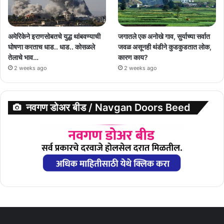
अमेरिकेने इराणसोबतचे युद्ध थांबवण्याची
जगातले एक अनोखे गाव, सुर्याच्या सर्वात
घोषणा करताच धाड.. धाड.. कोसळले
जवळ असूनही थंडीने कुडकुडतात लोक,
तेलाचे भाव…
कारण काय?
2 weeks ago
2 weeks ago
नवगण डोअर बीड / Navgan Doors Beed