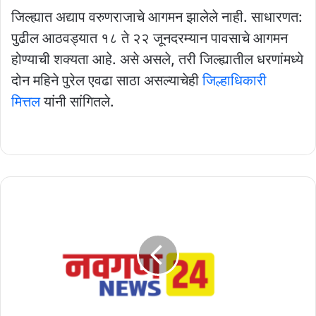
जिल्ह्यात अद्याप वरुणराजाचे आगमन झालेले नाही. साधारणत:
पुढील आठवड्यात १८ ते २२ जूनदरम्यान पावसाचे आगमन
होण्याची शक्यता आहे. असे असले, तरी जिल्ह्यातील धरणांमध्ये
दोन महिने पुरेल एवढा साठा असल्याचेही
जिल्हाधिकारी
मित्तल
यांनी सांगितले.
येत्या
२७
तारखेला
मोठा
राजकीय
भूकंप?
फडणवीसांच्या
दौऱ्याच्या
पार्श्वभूमीवर