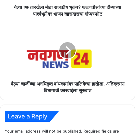
भाजप
येत्या २७ तारखेला मोठा राजकीय भूकंप? फडणवीसांच्या दौऱ्याच्या
खासदाराचा
पार्श्वभूमीवर भाजप खासदाराचा गौप्यस्फोट
गौप्यस्फोट
बैठ्या
चाळींच्या
अनधिकृत
बांधकामांवर
पालिकेचा
हातोडा,
अतिक्रमण
विभागाची
कारवाईला
सुरुवात
बैठ्या चाळींच्या अनधिकृत बांधकामांवर पालिकेचा हातोडा, अतिक्रमण
विभागाची कारवाईला सुरुवात
Leave a Reply
Your email address will not be published.
Required fields are