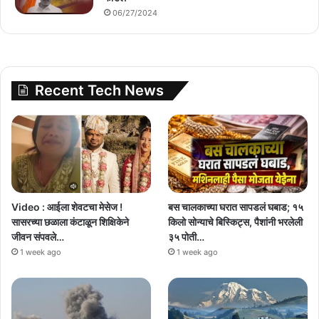
06/27/2024
Recent Tech News
Video : आईला शेवटचा मेसेज !
बस चालकाच्या घरात सापडलं घबाड; १५
सासरच्या छळाला कंटाळून शिक्षिकेने
किलो सोन्याचे बिस्किट्स, पैशांनी भरलेली
जीवन संपवले…
३५ पोती…
1 week ago
1 week ago