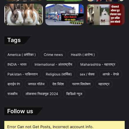
Tags
America ( अमेरिका )
Crime news
Health ( आरोग्य )
INDIA - भारत
International - अंतराष्ट्रीय
Maharashtra - महाराष्ट्र
Pakistan - पाकिस्तान
Religious (धार्मिक)
sex / सेक्स
आगळे - वेगळे
क्राईम रंग
जनरल नॉलेज
देश विदेश
नवगण विश्लेषण
महाराष्ट्र
राजकीय
लोकसभा निवडणूक 2024
व्हिडिओ न्युज
Follow us
Error Can not Get Posts, Incorrect account info.