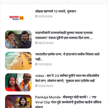
कोहळा खाण्याचे 10 फायदे, नुकसान
01/15/2026
फडणवीसांनी राज्यसभेसाठी तुमच्या नावाचा प्रस्ताव
पाठवलाय? पंकजा मुंडेंनी एका वाक्यात दिलं उत्तर….
06/22/2024
भारतातील एकमेव राज्य, जे इंग्रजांना कधीच जिंकता आले
नाही…
11/17/2025
video : बाप रे! 24 वर्षांच्या मुलीने स्वतःच्या वडिलांशीच
केलं लग्न, लोकांना म्हणते, ‘तुम्हाला काय प्राॅब्लेम आहे’
12/02/2024
Pankaja Munde : बीडमधून मोठी बातमी ! । ‘त्या’
Viral Clip नंतर मुंडे समर्थकांनी कुंडलिक खाडेंचं ऑफिस
फोडलं