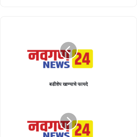
बडीशेप
खाण्याचे
फायदे
बडीशेप खाण्याचे फायदे
थंडीत
संत्री-
मोसंबी
खा,
तंदुरुस्त
राहा;
रसदार