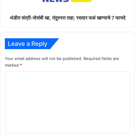
फळं
खाण्याचे
7
थंडीत संत्री-मोसंबी खा, तंदुरुस्त राहा; रसदार फळं खाण्याचे 7 फायदे
फायदे
Leave a Reply
Your email address will not be published.
Required fields are
marked
*
C
o
m
m
e
n
t