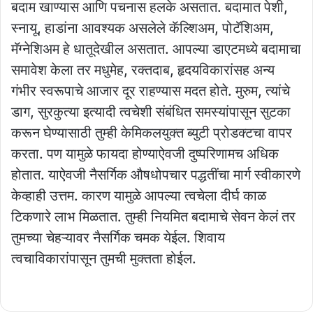
बदाम खाण्यास आणि पचनास हलके असतात. बदामात पेशी,
स्नायू, हाडांना आवश्यक असलेले कॅल्शिअम, पोटॅशिअम,
मॅग्नेशिअम हे धातूदेखील असतात. आपल्या डाएटमध्ये बदामाचा
समावेश केला तर मधुमेह, रक्तदाब, हृदयविकारांसह अन्य
गंभीर स्वरूपाचे आजार दूर राहण्यास मदत होते. मुरुम, त्यांचे
डाग, सुरकुत्या इत्यादी त्वचेशी संबंधित समस्यांपासून सुटका
करून घेण्यासाठी तुम्ही केमिकलयुक्त ब्युटी प्रोडक्टचा वापर
करता. पण यामुळे फायदा होण्याऐवजी दुष्परिणामच अधिक
होतात. याऐवजी नैसर्गिक औषधोपचार पद्धतींचा मार्ग स्वीकारणे
केव्हाही उत्तम. कारण यामुळे आपल्या त्वचेला दीर्घ काळ
टिकणारे लाभ मिळतात. तुम्ही नियमित बदामाचे सेवन केलं तर
तुमच्या चेहऱ्यावर नैसर्गिक चमक येईल. शिवाय
त्वचाविकारांपासून तुमची मुक्तता होईल.