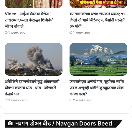
Video : आईला शेवटचा मेसेज !
बस चालकाच्या घरात सापडलं घबाड; १५
सासरच्या छळाला कंटाळून शिक्षिकेने
किलो सोन्याचे बिस्किट्स, पैशांनी भरलेली
जीवन संपवले…
३५ पोती…
1 week ago
1 week ago
अमेरिकेने इराणसोबतचे युद्ध थांबवण्याची
जगातले एक अनोखे गाव, सुर्याच्या सर्वात
घोषणा करताच धाड.. धाड.. कोसळले
जवळ असूनही थंडीने कुडकुडतात लोक,
तेलाचे भाव…
कारण काय?
2 weeks ago
2 weeks ago
नवगण डोअर बीड / Navgan Doors Beed