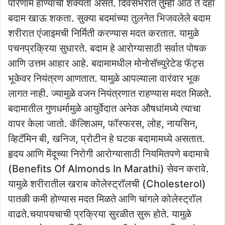
परिणाम होण्याची शक्यता असते. दिवसभरात तुम्ही आठ ते दहा
बदाम खाऊ शकता. सुक्या बदमांच्या तुलनेत भिजवलेले बदाम
शरीरात एंजाइमची निर्मिती करण्यास मदत करतात. यामुळे
पचनप्रक्रिया सुधारते. बदाम हे आरोग्यासाठी सर्वात पोषक
आणि उत्तम आहार आहे. बदामामधील मोनोसॅच्युरेटेड फॅट्स
भूकेवर नियंत्रण आणतात. यामुळे आपल्याला वारंवार भूक
लागत नाही. ज्यामुळे वजन नियंत्रणात राहण्यास मदत मिळते.
बदामातील गुणधर्मामुळे आयुर्वेदात अनेक औषधांमध्ये त्याचा
वापर केला जातो. कॅल्शिअम, फॉस्फरस, लोह, नायसिन,
व्हिटॅमिन बी, खनिज, प्रोटीन हे घटक बदामामध्ये असतात.
हृदय आणि मेंदूच्या निरोगी आरोग्यासाठी नियमितपणे बदामाचे
(Benefits Of Almonds In Marathi) सेवन करावे.
यामुळे शरीरातील खराब कोलेस्ट्रॉलची (Cholesterol)
पातळी कमी होण्यास मदत मिळते आणि चांगले कोलेस्ट्रॉल
वाढते.चयापयचाची प्रक्रिया सुरळीत सुरू होते. यामुळे