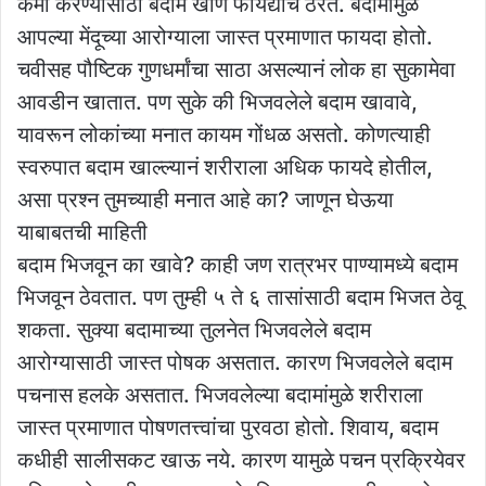
कमी करण्यासाठी बदाम खाणे फायद्याचे ठरते. बदामामुळे
आपल्या मेंदूच्या आरोग्याला जास्त प्रमाणात फायदा होतो.
चवीसह पौष्टिक गुणधर्मांचा साठा असल्यानं लोक हा सुकामेवा
आवडीन खातात. पण सुके की भिजवलेले बदाम खावावे,
यावरून लोकांच्या मनात कायम गोंधळ असतो. कोणत्याही
स्वरुपात बदाम खाल्ल्यानं शरीराला अधिक फायदे होतील,
असा प्रश्न तुमच्याही मनात आहे का? जाणून घेऊया
याबाबतची माहिती
​बदाम भिजवून का खावे? काही जण रात्रभर पाण्यामध्ये बदाम
भिजवून ठेवतात. पण तुम्ही ५ ते ६ तासांसाठी बदाम भिजत ठेवू
शकता. सुक्या बदामाच्या तुलनेत भिजवलेले बदाम
आरोग्यासाठी जास्त पोषक असतात. कारण भिजवलेले बदाम
पचनास हलके असतात. भिजवलेल्या बदामांमुळे शरीराला
जास्त प्रमाणात पोषणतत्त्वांचा पुरवठा होतो. शिवाय, बदाम
कधीही सालीसकट खाऊ नये. कारण यामुळे पचन प्रक्रियेवर