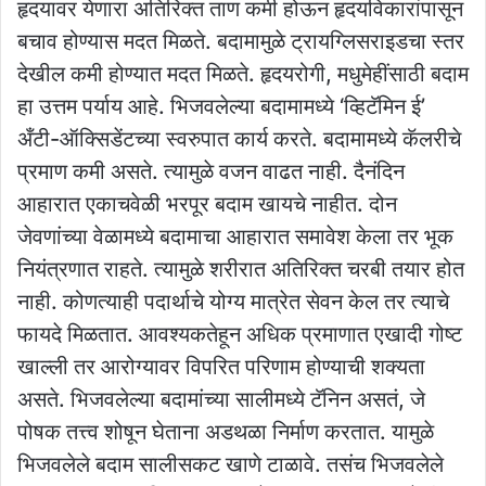
हृदयावर येणारा अतिरिक्त ताण कमी होऊन हृदयविकारांपासून
बचाव होण्यास मदत मिळते. बदामामुळे ट्रायग्लिसराइडचा स्तर
देखील कमी होण्यात मदत मिळते. हृदयरोगी, मधुमेहींसाठी बदाम
हा उत्तम पर्याय आहे. भिजवलेल्या बदामामध्ये ‘व्हिटॅमिन ई’
अँटी-ऑक्सिडेंटच्या स्वरुपात कार्य करते. बदामामध्ये कॅलरीचे
प्रमाण कमी असते. त्यामुळे वजन वाढत नाही. दैनंदिन
आहारात एकाचवेळी भरपूर बदाम खायचे नाहीत. दोन
जेवणांच्या वेळामध्ये बदामाचा आहारात समावेश केला तर भूक
नियंत्रणात राहते. त्यामुळे शरीरात अतिरिक्त चरबी तयार होत
नाही. कोणत्याही पदार्थाचे योग्य मात्रेत सेवन केल तर त्याचे
फायदे मिळतात. आवश्यकतेहून अधिक प्रमाणात एखादी गोष्ट
खाल्ली तर आरोग्यावर विपरित परिणाम होण्याची शक्यता
असते. भिजवलेल्या बदामांच्या सालीमध्ये टॅनिन असतं, जे
पोषक तत्त्व शोषून घेताना अडथळा निर्माण करतात. यामुळे
भिजवलेले बदाम सालीसकट खाणे टाळावे. तसंच भिजवलेले