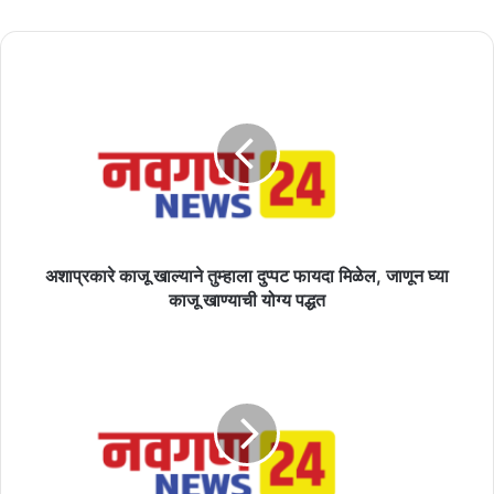
अशाप्रकारे
काजू
खाल्याने
तुम्हाला
दुप्पट
फायदा
मिळेल,
जाणून
घ्या
काजू
अशाप्रकारे काजू खाल्याने तुम्हाला दुप्पट फायदा मिळेल, जाणून घ्या
खाण्याची
काजू खाण्याची योग्य पद्धत
योग्य
पद्धत
केशरचे
हे
16
आरोग्यदायी
फायदे