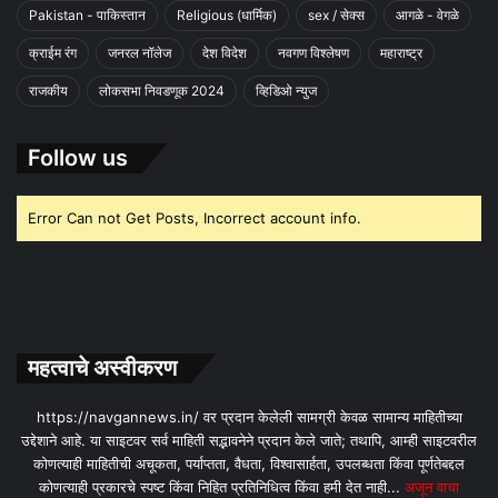
Pakistan - पाकिस्तान
Religious (धार्मिक)
sex / सेक्स
आगळे - वेगळे
क्राईम रंग
जनरल नॉलेज
देश विदेश
नवगण विश्लेषण
महाराष्ट्र
राजकीय
लोकसभा निवडणूक 2024
व्हिडिओ न्युज
Follow us
Error Can not Get Posts, Incorrect account info.
महत्वाचे अस्वीकरण
https://navgannews.in/ वर प्रदान केलेली सामग्री केवळ सामान्य माहितीच्या
उद्देशाने आहे. या साइटवर सर्व माहिती सद्भावनेने प्रदान केले जाते; तथापि, आम्ही साइटवरील
कोणत्याही माहितीची अचूकता, पर्याप्तता, वैधता, विश्वासार्हता, उपलब्धता किंवा पूर्णतेबद्दल
कोणत्याही प्रकारचे स्पष्ट किंवा निहित प्रतिनिधित्व किंवा हमी देत ​​नाही...
अजून वाचा