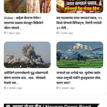
Video : आईला शेवटचा मेसेज !
बस चालकाच्या घरात सापडलं घबाड; १५
सासरच्या छळाला कंटाळून शिक्षिकेने
किलो सोन्याचे बिस्किट्स, पैशांनी भरलेली
जीवन संपवले…
३५ पोती…
7 days ago
1 week ago
अमेरिकेने इराणसोबतचे युद्ध थांबवण्याची
जगातले एक अनोखे गाव, सुर्याच्या सर्वात
घोषणा करताच धाड.. धाड.. कोसळले
जवळ असूनही थंडीने कुडकुडतात लोक,
तेलाचे भाव…
कारण काय?
2 weeks ago
2 weeks ago
नवगण डोअर बीड / Navgan Doors Beed