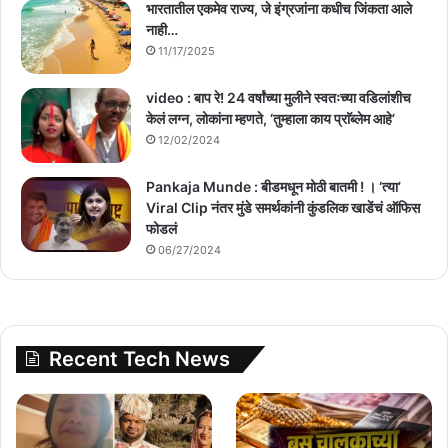
भारतातील एकमेव राज्य, जे इंग्रजांना कधीच जिंकता आले
नाही…
11/17/2025
video : बाप रे! 24 वर्षांच्या मुलीने स्वतःच्या वडिलांशीच
केलं लग्न, लोकांना म्हणते, ‘तुम्हाला काय प्राॅब्लेम आहे’
12/02/2024
Pankaja Munde : बीडमधून मोठी बातमी ! । ‘त्या’
Viral Clip नंतर मुंडे समर्थकांनी कुंडलिक खाडेंचं ऑफिस
फोडलं
06/27/2024
Recent Tech News