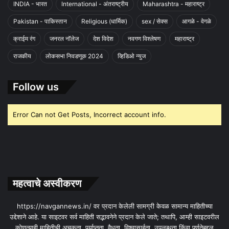
INDIA - भारत
International - अंतराष्ट्रीय
Maharashtra - महाराष्ट्र
Pakistan - पाकिस्तान
Religious (धार्मिक)
sex / सेक्स
आगळे - वेगळे
क्राईम रंग
जनरल नॉलेज
देश विदेश
नवगण विश्लेषण
महाराष्ट्र
राजकीय
लोकसभा निवडणूक 2024
व्हिडिओ न्युज
Follow us
Error Can not Get Posts, Incorrect account info.
महत्वाचे अस्वीकरण
https://navgannews.in/ वर प्रदान केलेली सामग्री केवळ सामान्य माहितीच्या
उद्देशाने आहे. या साइटवर सर्व माहिती सद्भावनेने प्रदान केले जाते; तथापि, आम्ही साइटवरील
कोणत्याही माहितीची अचूकता, पर्याप्तता, वैधता, विश्वासार्हता, उपलब्धता किंवा पूर्णतेबद्दल