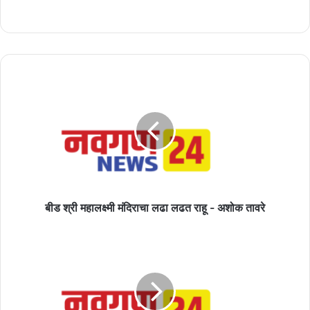
बीड
श्री
महालक्ष्मी
मंदिराचा
लढा
लढत
राहू
-
अशोक
तावरे
बीड श्री महालक्ष्मी मंदिराचा लढा लढत राहू - अशोक तावरे
रात्री
बर्थडे
सेलिब्रेशन,
पहाटे
घेतला
गळफास..