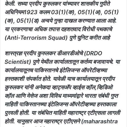
केली. सध्या प्रदीप कुरुलकर यांच्यावर शासकीय गुपीते
अधिनियम1923 कलम 03(1)(क), 05(1)(अ), 05(1)
(क), 05(1)(ड) अन्वये गुन्हा दाखल करण्यात आला आहे.
या प्रकरणाचा अधिक तपास दहशतवाद विरोधी पथकाचे
(Anti-Terrorism Squad) पुणे युनिट करीत आहे
शास्त्रज्ञ प्रदीप कुरुलकर डीआरडीओचे (DRDO
Scientist) पुणे येथील कार्यालतातून कर्तव्य बजावायचे. या
कार्यालयातूनच पाकिस्तानचे इंटेलिजन्स ऑपरेटीव्हच्या
हस्तकाशी संपर्कात होते. यावेळी याच कार्यालयातून प्रदीप
कुरुलकर यांनी अनेकदा व्हाट्सअ‍ॅप व्हाईस कॉ़ल,व्हिडिओ
कॉ़ल आणि मेसेज अशा विविध माध्यमांद्वारे भारता संबंधी गुप्त
माहिती पाकिस्तानच्या इंटेलिजन्स ऑपरेटीव्हच्या हस्तकाला
पुरवली होती. या संबंधित माहिती महाराष्ट्र एटीएसला लागली
होती. यानुसार आज महाराष्ट्र एटीएसने (maharashtra