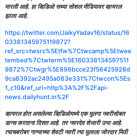
मारली आहे. हा व्हिडिओ सध्या सोशल मीडियावर व्हायरल
झाला आहे.
https://twitter.com/JaikyYadav16/status/16
03381345975119872?
ref_src=twsrc%5Etfw%7Ctwcamp%5Etwee
tembed%7Ctwterm%5E160338134597511
9872%7Ctwgr%5E898bcce23f56425928d
9ca8392ac2495a083e331%7Ctwcon%5Es
1_c10&ref_url=http%3A%2F%2Fapi-
news.dailyhunt.in%2F
व्हायरल होत असलेल्या व्हिडिओमध्ये एक मुलगा नवरीसोबत
डान्स करताना दिसत आहे. तर नवरदेव शेजारी उभा आहे.
त्याचबरोबर गाण्याच्या शेवटी नवरी त्या मुलाला जोरदार मिठी