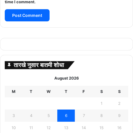
time I comment.
तारखे नुसार बातमी शोधा
August 2026
M
T
W
T
F
S
S
1
2
3
4
5
6
7
8
9
10
11
12
13
14
15
16