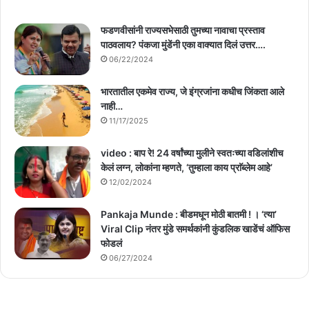
फडणवीसांनी राज्यसभेसाठी तुमच्या नावाचा प्रस्ताव
पाठवलाय? पंकजा मुंडेंनी एका वाक्यात दिलं उत्तर….
06/22/2024
भारतातील एकमेव राज्य, जे इंग्रजांना कधीच जिंकता आले
नाही…
11/17/2025
video : बाप रे! 24 वर्षांच्या मुलीने स्वतःच्या वडिलांशीच
केलं लग्न, लोकांना म्हणते, ‘तुम्हाला काय प्राॅब्लेम आहे’
12/02/2024
Pankaja Munde : बीडमधून मोठी बातमी ! । ‘त्या’
Viral Clip नंतर मुंडे समर्थकांनी कुंडलिक खाडेंचं ऑफिस
फोडलं
06/27/2024