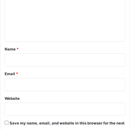
m
m
e
n
t
*
Name
*
Email
*
Website
Save my name, email, and website in this browser for the next