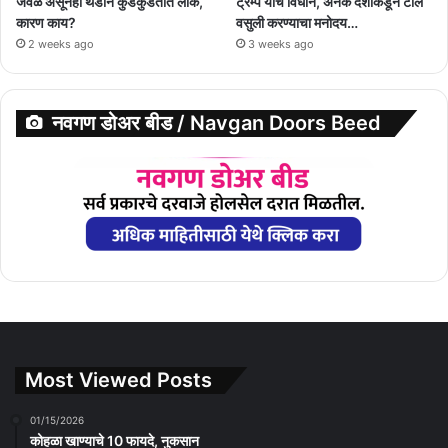
जवळ असूनही थंडीने कुडकुडतात लोक,
ट्रम्प यांचं विधान, अनेक देशांकडून टोल
कारण काय?
वसुली करण्याचा मनोदय…
2 weeks ago
3 weeks ago
नवगण डोअर बीड / Navgan Doors Beed
Most Viewed Posts
01/15/2026
कोहळा खाण्याचे 10 फायदे, नुकसान