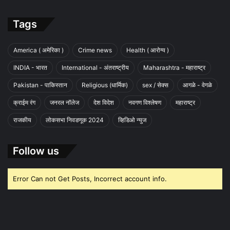
Tags
America ( अमेरिका )
Crime news
Health ( आरोग्य )
INDIA - भारत
International - अंतराष्ट्रीय
Maharashtra - महाराष्ट्र
Pakistan - पाकिस्तान
Religious (धार्मिक)
sex / सेक्स
आगळे - वेगळे
क्राईम रंग
जनरल नॉलेज
देश विदेश
नवगण विश्लेषण
महाराष्ट्र
राजकीय
लोकसभा निवडणूक 2024
व्हिडिओ न्युज
Follow us
Error Can not Get Posts, Incorrect account info.