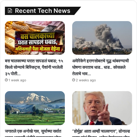
Recent Tech News
बस चालकाच्या घरात सापडलं घबाड; १५
अमेरिकेने इराणसोबतचे युद्ध थांबवण्याची
किलो सोन्याचे बिस्किट्स, पैशांनी भरलेली
घोषणा करताच धाड.. धाड.. कोसळले
३५ पोती…
तेलाचे भाव…
1 week ago
2 weeks ago
जगातले एक अनोखे गाव, सुर्याच्या सर्वात
”होर्मुझ’ आता आम्ही चालवणार”, डोनाल्ड