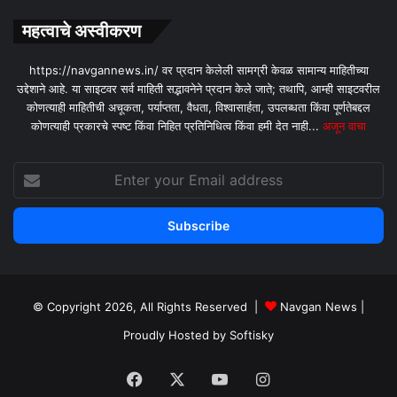
महत्वाचे अस्वीकरण
https://navgannews.in/ वर प्रदान केलेली सामग्री केवळ सामान्य माहितीच्या
उद्देशाने आहे. या साइटवर सर्व माहिती सद्भावनेने प्रदान केले जाते; तथापि, आम्ही साइटवरील
कोणत्याही माहितीची अचूकता, पर्याप्तता, वैधता, विश्वासार्हता, उपलब्धता किंवा पूर्णतेबद्दल
कोणत्याही प्रकारचे स्पष्ट किंवा निहित प्रतिनिधित्व किंवा हमी देत ​​नाही...
अजून वाचा
Enter
your
Email
address
© Copyright 2026, All Rights Reserved |
Navgan News
|
Proudly Hosted by
Softisky
Facebook
X
YouTube
Instagram