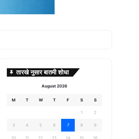
तारखे नुसार बातमी शोधा
August 2026
M
T
W
T
F
S
S
1
2
3
4
5
6
7
8
9
10
11
12
13
14
15
16