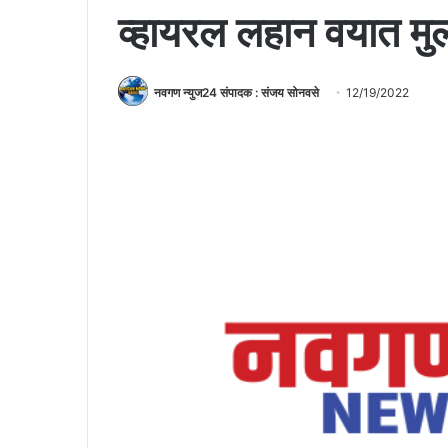
व्हायरल लहान वयात मुल
नवगण न्युज24 संपादक : संजय सोनवसे
12/19/2022