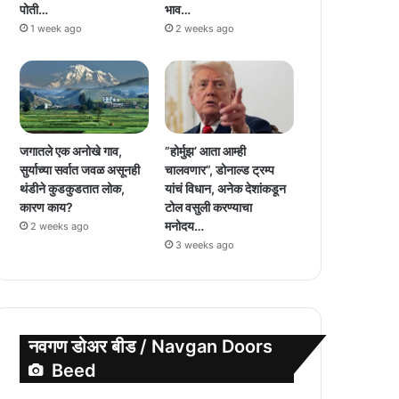
पोती…
भाव…
1 week ago
2 weeks ago
जगातले एक अनोखे गाव,
”होर्मुझ’ आता आम्ही
सुर्याच्या सर्वात जवळ असूनही
चालवणार”, डोनाल्ड ट्रम्प
थंडीने कुडकुडतात लोक,
यांचं विधान, अनेक देशांकडून
कारण काय?
टोल वसुली करण्याचा
मनोदय…
2 weeks ago
3 weeks ago
नवगण डोअर बीड / Navgan Doors
Beed