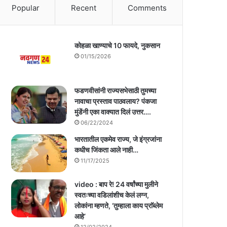
Popular
Recent
Comments
कोहळा खाण्याचे 10 फायदे, नुकसान
01/15/2026
फडणवीसांनी राज्यसभेसाठी तुमच्या
नावाचा प्रस्ताव पाठवलाय? पंकजा
मुंडेंनी एका वाक्यात दिलं उत्तर….
06/22/2024
भारतातील एकमेव राज्य, जे इंग्रजांना
कधीच जिंकता आले नाही…
11/17/2025
video : बाप रे! 24 वर्षांच्या मुलीने
स्वतःच्या वडिलांशीच केलं लग्न,
लोकांना म्हणते, ‘तुम्हाला काय प्राॅब्लेम
आहे’
12/02/2024