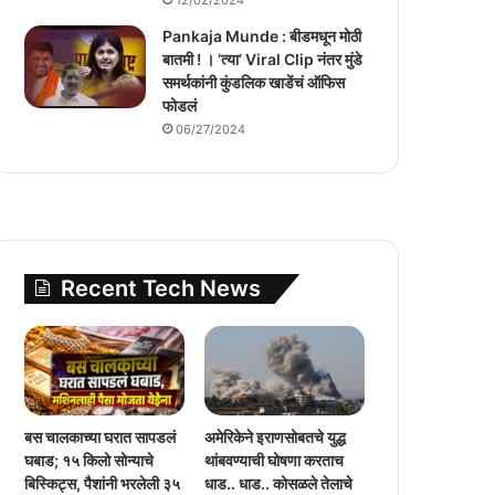
Pankaja Munde : बीडमधून मोठी
बातमी ! । ‘त्या’ Viral Clip नंतर मुंडे
समर्थकांनी कुंडलिक खाडेंचं ऑफिस
फोडलं
06/27/2024
Recent Tech News
बस चालकाच्या घरात सापडलं
अमेरिकेने इराणसोबतचे युद्ध
घबाड; १५ किलो सोन्याचे
थांबवण्याची घोषणा करताच
बिस्किट्स, पैशांनी भरलेली ३५
धाड.. धाड.. कोसळले तेलाचे