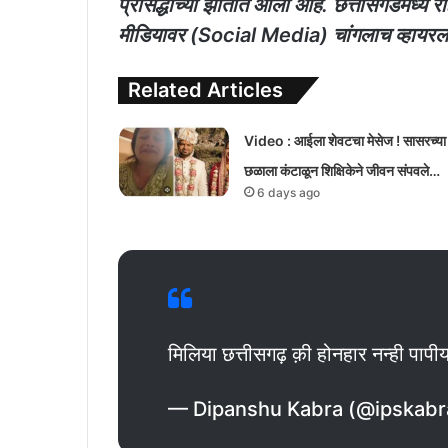
प्रसिद्धीच्या झोतात आली आहे. छत्तीसगडमध्ये रा
मीडियावर (Social Media) चांगलाच व्हायरल 
Related Articles
Video : आईला शेवटचा मेसेज ! सासरच्या
छळाला कंटाळून शिक्षिकेने जीवन संपवले…
6 days ago
मिलिया छत्तीसगढ़ क़ी होनहार नन्ही पापी
— Dipanshu Kabra (@ipskab