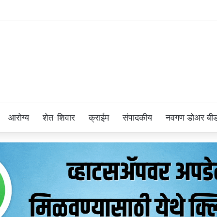
आरोग्य
शेत-शिवार
क्राईम
संपादकीय
नवगण डोअर बी