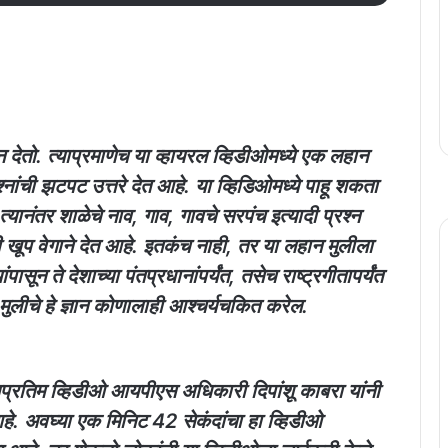
न देतो. त्याप्रमाणेच या व्हायरल व्हिडीओमध्ये एक लहान
श्नांची झटपट उत्तरे देत आहे. या व्हिडिओमध्ये पाहू शकता
्यानंतर शाळेचे नाव, गाव, गावचे सरपंच इत्यादी प्रश्न
कली खूप वेगाने देत आहे. इतकंच नाही, तर या लहान मुलीला
ांपासून ते देशाच्या पंतप्रधानांपर्यंत, तसेच राष्ट्रगीतापर्यंत
ुलीचे हे ज्ञान कोणालाही आश्चर्यचकित करेल.
अप्रतिम व्हिडीओ आयपीएस अधिकारी दिपांशू काबरा यांनी
हे. अवघ्या एक मिनिट 42 सेकंदांचा हा व्हिडीओ