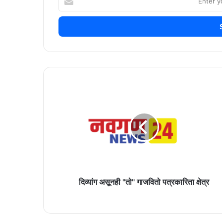
your
Email
address
दिव्यांग
असूनही
"तो"
गाजवितो
पत्रकारिता
क्षेत्र
दिव्यांग असूनही "तो" गाजवितो पत्रकारिता क्षेत्र