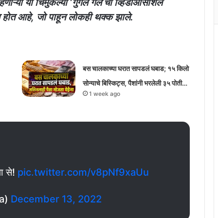
हणाऱ्या या चिमुकल्या ‘गुगल गर्ल’चा व्हिडीओसोशल
होत आहे, जो पाहून लोकही थक्क झाले.
बस चालकाच्या घरात सापडलं घबाड; १५ किलो
सोन्याचे बिस्किट्स, पैशांनी भरलेली ३५ पोती…
1 week ago
या से!
pic.twitter.com/v8pNf9xaUu
ra)
December 13, 2022