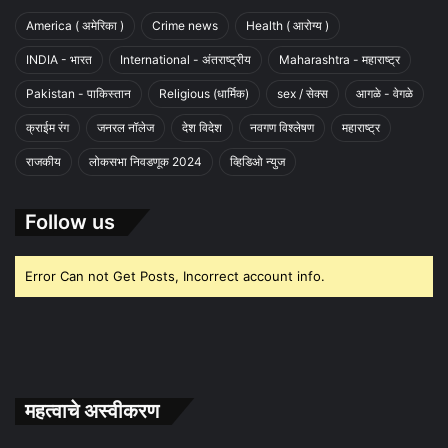
America ( अमेरिका )
Crime news
Health ( आरोग्य )
INDIA - भारत
International - अंतराष्ट्रीय
Maharashtra - महाराष्ट्र
Pakistan - पाकिस्तान
Religious (धार्मिक)
sex / सेक्स
आगळे - वेगळे
क्राईम रंग
जनरल नॉलेज
देश विदेश
नवगण विश्लेषण
महाराष्ट्र
राजकीय
लोकसभा निवडणूक 2024
व्हिडिओ न्युज
Follow us
Error Can not Get Posts, Incorrect account info.
महत्वाचे अस्वीकरण