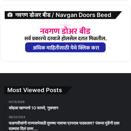
नवगण डोअर बीड / Navgan Doors Beed
Most Viewed Posts
01/15/2026
कोहळा खाण्याचे 10 फायदे, नुकसान
06/22/2024
फडणवीसांनी राज्यसभेसाठी तुमच्या नावाचा प्रस्ताव पाठवलाय? पंकजा मुंडेंनी एका
वाक्यात दिलं उत्तर….