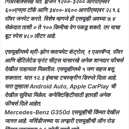
गिअरबॉक्ससह येते. इंजिन १२००-३२०० आरपीएमवर
६००एनएम टॉर्क आणि ३४००-४६०० आरपीएमएवर २८१.६
पॉवर जनरेट करते. विशेष म्हणजे ही एसयूव्ही अवघ्या ७.४
सेकंदात ताशी ० ते १०० किमीचा वेग पकडू शकते. तर याचा
बूट स्पेस ४८० लीटर आहे.
एसयूव्हीमध्ये थ्री-झोन क्लायमेट कंट्रोल, ९ एअरबॅग्ज, पॉवर
आणि व्हेंटिलेटेड फ्रंट सीट्स यासारखे अनेक शानदार फीचर्स
देखील पाहायला मिळतील. एसयूव्हीमध्ये ५ जण सहज बसू
शकतात. यात १२.३ इंचाचा टचस्क्रीन डिस्प्ले दिला आहे.
यात तुम्हाला Android Auto, Apple CarPlay ची
देखील सुविधा मिळेल. कनेक्टिव्हिटीसाठी इतरही अनेक
फीचर्स दिले आहेत.
Mercedes-Benz G350d एसयूव्हीची किंमत देखील
जास्त आहे. मर्सिडीजच्या या लग्झरी एसयूव्हीची ऑन रोड