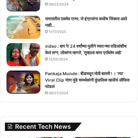
06/22/2024
भारतातील एकमेव राज्य, जे इंग्रजांना कधीच जिंकता आले
नाही…
11/17/2025
video : बाप रे! 24 वर्षांच्या मुलीने स्वतःच्या वडिलांशीच
केलं लग्न, लोकांना म्हणते, ‘तुम्हाला काय प्राॅब्लेम आहे’
12/02/2024
Pankaja Munde : बीडमधून मोठी बातमी ! । ‘त्या’
Viral Clip नंतर मुंडे समर्थकांनी कुंडलिक खाडेंचं ऑफिस
फोडलं
06/27/2024
Recent Tech News