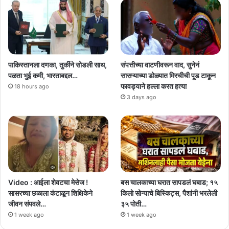
पाकिस्तानला दणका, तुर्कीने सोडली साथ,
संपत्तीच्या वाटणीवरून वाद, सुनेनं
पळता भुई कमी, भारताबद्दल…
सासऱ्याच्या डोळ्यात मिरचीची पूड टाकून
फावड्याने हल्ला करत हत्या
18 hours ago
3 days ago
Video : आईला शेवटचा मेसेज !
बस चालकाच्या घरात सापडलं घबाड; १५
सासरच्या छळाला कंटाळून शिक्षिकेने
किलो सोन्याचे बिस्किट्स, पैशांनी भरलेली
जीवन संपवले…
३५ पोती…
1 week ago
1 week ago