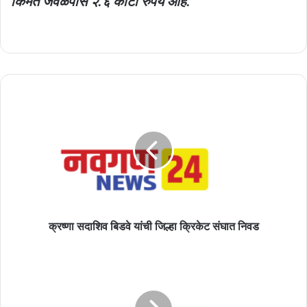
किंमत जवळपास २.६ कोटी रुपये आहे.
क्रष्णा
सदाशिव
बिडवे
यांची
जिल्हा
क्रिकेट
संघात
निवड
क्रष्णा सदाशिव बिडवे यांची जिल्हा क्रिकेट संघात निवड
भाजपच्या
महिला
मोर्चाचे
अध्यक्ष