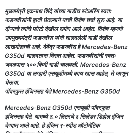
मुख्यमंत्री एकनाथ शिंदे यांच्या गाडीच स्टेअरिंग स्वतः
फडणवीसांनी हाती घेतल्याने याची विशेष चर्चा सुरू आहे. या
दौऱ्याचे त्यांचे फोटो देखील समोर आले आहेत. विशेष म्हणजे
उपमुख्यमंत्री फडणवीस यांनी चालवलेली गाडी देखील
लाखमोलाची आहे. देवेंद्र फडणवीस हे Mercedes-Benz
G350d चालवताना दिसत आहेत. फडणवीसांनी स्वतः
जवळपास ५०० किमी गाडी चालवली. Mercedes-Benz
G350d या लग्झरी एसयूव्हीमध्ये काय खास आहेत, ते जाणून
घेऊया.
पॉवरफुल इंजिनसह येते Mercedes-Benz G350d
Mercedes-Benz G350d एसयूव्ही पॉवरफुल
इंजिनसह येते. यामध्ये ३.० लिटरचे ६ सिलेंडर डिझेल इंजिन
देण्यात आले आहे. हे इंजिन ९-स्पीड ऑटोमॅटिक