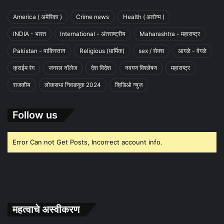
America ( अमेरिका )
Crime news
Health ( आरोग्य )
INDIA - भारत
International - अंतराष्ट्रीय
Maharashtra - महाराष्ट्र
Pakistan - पाकिस्तान
Religious (धार्मिक)
sex / सेक्स
आगळे - वेगळे
क्राईम रंग
जनरल नॉलेज
देश विदेश
नवगण विश्लेषण
महाराष्ट्र
राजकीय
लोकसभा निवडणूक 2024
व्हिडिओ न्युज
Follow us
Error Can not Get Posts, Incorrect account info.
महत्वाचे अस्वीकरण