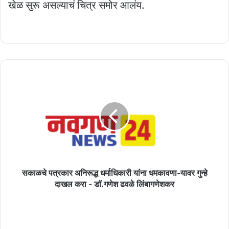
खेळ सुरू असल्याचं चित्र समोर आलंय.
सकाळचे
पत्रकार
अनिरूद्ध
धर्माधिकारी
यांना
धमकावणा-
यावर
गुन्हे
दाखल
करा
सकाळचे पत्रकार अनिरूद्ध धर्माधिकारी यांना धमकावणा-यावर गुन्हे
-
दाखल करा - डाॅ.गणेश ढवळे लिंबागणेशकर
डाॅ.गणेश
ढवळे
अनिता
लिंबागणेशकर
भोसले
यांचा