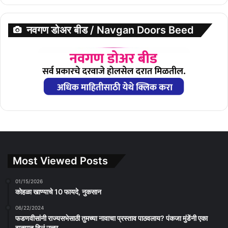
नवगण डोअर बीड / Navgan Doors Beed
Most Viewed Posts
01/15/2026
कोहळा खाण्याचे 10 फायदे, नुकसान
06/22/2024
फडणवीसांनी राज्यसभेसाठी तुमच्या नावाचा प्रस्ताव पाठवलाय? पंकजा मुंडेंनी एका
वाक्यात दिलं उत्तर….