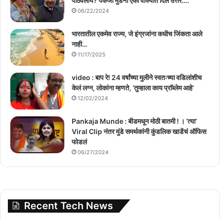
पाठवलाय? पंकजा मुंडेंनी एका वाक्यात दिलं उत्तर….
06/22/2024
भारतातील एकमेव राज्य, जे इंग्रजांना कधीच जिंकता आले
नाही…
11/17/2025
video : बाप रे! 24 वर्षांच्या मुलीने स्वतःच्या वडिलांशीच
केलं लग्न, लोकांना म्हणते, ‘तुम्हाला काय प्राॅब्लेम आहे’
12/02/2024
Pankaja Munde : बीडमधून मोठी बातमी ! । ‘त्या’
Viral Clip नंतर मुंडे समर्थकांनी कुंडलिक खाडेंचं ऑफिस
फोडलं
06/27/2024
Recent Tech News