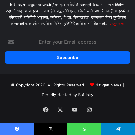
https://navgannews.in/ वर प्रदान केलेली सामग्री केवळ सामान्य माहितीच्या
उद्देशाने आहे. या साइटवर सर्व माहिती सद्भावनेने प्रदान केले जाते; तथापि, आम्ही साइटवरील
कोणत्याही माहितीची अचूकता, पर्याप्तता, वैधता, विश्वासार्हता, उपलब्धता किंवा पूर्णतेबद्दल
कोणत्याही प्रकारचे स्पष्ट किंवा निहित प्रतिनिधित्व किंवा हमी देत ​​नाही...
अजून वाचा
Enter
your
Email
address
© Copyright 2026, All Rights Reserved |
Navgan News
|
Proudly Hosted by
Softisky
Facebook
X
YouTube
Instagram
Facebook
X
WhatsApp
Telegram