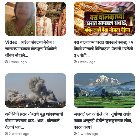
Video : आईला शेवटचा मेसेज !
बस चालकाच्या घरात सापडलं घबाड; १५
सासरच्या छळाला कंटाळून शिक्षिकेने
किलो सोन्याचे बिस्किट्स, पैशांनी भरलेली
जीवन संपवले…
३५ पोती…
1 week ago
1 week ago
अमेरिकेने इराणसोबतचे युद्ध थांबवण्याची
जगातले एक अनोखे गाव, सुर्याच्या सर्वात
घोषणा करताच धाड.. धाड.. कोसळले
जवळ असूनही थंडीने कुडकुडतात लोक,
तेलाचे भाव…
कारण काय?
2 weeks ago
2 weeks ago