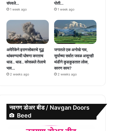
संपवले…
पोती…
1 week ago
1 week ago
अमेरिकेने इराणसोबतचे युद्ध
जगातले एक अनोखे गाव,
थांबवण्याची घोषणा करताच
सुर्याच्या सर्वात जवळ असूनही
धाड.. धाड.. कोसळले तेलाचे
थंडीने कुडकुडतात लोक,
भाव…
कारण काय?
2 weeks ago
2 weeks ago
नवगण डोअर बीड / Navgan Doors
Beed