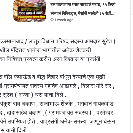
बस चालकाच्या घरात सापडलं घबाड; १५ किलो
सोन्याचे बिस्किट्स, पैशांनी भरलेली ३५ पोती…
1 week ago
/ उस्मानाबाद / लातूर विधान परिषद सदस्य आमदार सुरेश (
 येथील मंदिरात धानोरा भागातील अनेक शेतकरी
ाचा निश्चित प्रयत्न करीन असा विश्वास या प्रसंगी
 वॉल कंपाऊंड व बौद्ध विहार बांधून देण्याचे एक मुखी
जी ग्रामपंचायत सदस्य महादेव आढागळे , विलास मोरे सर ,
र सुरेश ( अण्णा ) धस यांना दिले .
 अंकुश राव चव्हाण , राजाभाऊ शेळके , भगवान गायकवाड
 दादासाहेब चव्हाण ,( ग्रामपंचायत सदस्य ) , परमेश्वर
येने उपस्थित होते . याप्रसंगी अनेक समस्या जाणून घेऊन
धस यांनी दिली .