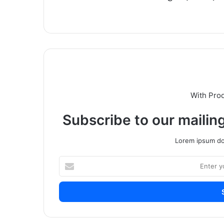
With Pro
Subscribe to our mailing
Lorem ipsum dol
Enter
your
Email
address