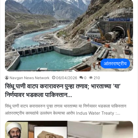
आंतरराष्ट्रीय
Navgan News Network
06/04/2026
0
210
सिंधू पाणी वाटप करारावरुन पुन्हा तणाव; भारताच्या ‘या’
निर्णयावर भडकला पाकिस्तान…
सिंधू पाणी वाटप करारावरुन पुन्हा तणाव भारताच्या या निर्णयावर भडकला पाकिस्तान
आंतरराष्ट्रीय कायद्यांचे उल्लंघन केल्याचा आरोप Indus Water Treaty :…