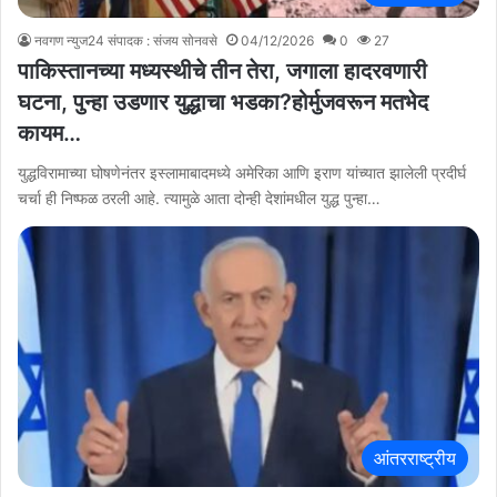
नवगण न्युज24 संपादक : संजय सोनवसे
04/12/2026
0
27
पाकिस्तानच्या मध्यस्थीचे तीन तेरा, जगाला हादरवणारी
घटना, पुन्हा उडणार युद्धाचा भडका?होर्मुजवरून मतभेद
कायम…
युद्धविरामाच्या घोषणेनंतर इस्लामाबादमध्ये अमेरिका आणि इराण यांच्यात झालेली प्रदीर्घ
चर्चा ही निष्फळ ठरली आहे. त्यामुळे आता दोन्ही देशांमधील युद्ध पुन्हा…
आंतरराष्ट्रीय