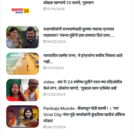
कोहळा खाण्याचे 10 फायदे, नुकसान
01/15/2026
फडणवीसांनी राज्यसभेसाठी तुमच्या नावाचा प्रस्ताव
पाठवलाय? पंकजा मुंडेंनी एका वाक्यात दिलं उत्तर….
06/22/2024
भारतातील एकमेव राज्य, जे इंग्रजांना कधीच जिंकता आले
नाही…
11/17/2025
video : बाप रे! 24 वर्षांच्या मुलीने स्वतःच्या वडिलांशीच
केलं लग्न, लोकांना म्हणते, ‘तुम्हाला काय प्राॅब्लेम आहे’
12/02/2024
Pankaja Munde : बीडमधून मोठी बातमी ! । ‘त्या’
Viral Clip नंतर मुंडे समर्थकांनी कुंडलिक खाडेंचं ऑफिस
फोडलं
06/27/2024