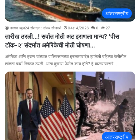
आंतरराष्ट्रीय
नवगण न्युज24 संपादक : संजय सोनवसे
04/14/2026
0
27
तारीख ठरली…! सर्वात मोठी अट इराणला मान्य? ‘पीस
टॉक-२’ संदर्भात अमेरिकेची मोठी घोषणा…
अमेरिका आणि इराण यांच्यात पाकिस्तानच्या इस्लामाबादेत झालेली पहिल्या फेरीतील
शांतता चर्चा निष्फळ ठरली. आता दुसऱ्या फेरीत काय होते? हे बघण्यासारखे…
आंतरराष्ट्रीय