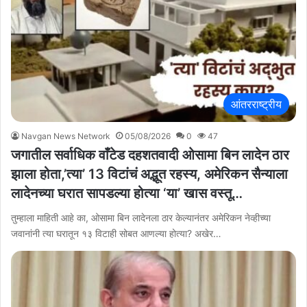
आंतरराष्ट्रीय
Navgan News Network
05/08/2026
0
47
जगातील सर्वाधिक वाँटेड दहशतवादी ओसामा बिन लादेन ठार
झाला होता,’त्‍या’ 13 विटांचं अद्भूत रहस्य, अमेरिकन सैन्याला
लादेनच्या घरात सापडल्या होत्‍या ‘या’ खास वस्तू…
तुम्हाला माहिती आहे का, ओसामा बिन लादेनला ठार केल्यानंतर अमेरिकन नेव्हीच्या
जवानांनी त्या घरातून १३ विटाही सोबत आणल्या होत्या? अखेर…