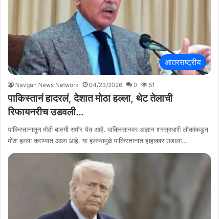
आंतरराष्ट्रीय
Navgan News Network
04/23/2026
0
51
पाकिस्तानं हादरलं, देशात मोठा हल्ला, थेट तेलाची
रिफायनरीच उडवली…
पाकिस्तानातून मोठी बातमी समोर येत आहे. पाकिस्तानवर अज्ञान शस्त्रधारी लोकांकडून
मोठा हल्ला करण्यात आला आहे. या हल्ल्यामुळे पाकिस्तानात हाहाकार उडाला…