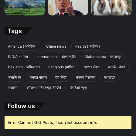
Tags
America ( अमेरिका )
Crime news
Health ( आरोग्य )
INDIA - भारत
International - अंतराष्ट्रीय
Maharashtra - महाराष्ट्र
Pakistan - पाकिस्तान
Religious (धार्मिक)
sex / सेक्स
आगळे - वेगळे
क्राईम रंग
जनरल नॉलेज
देश विदेश
नवगण विश्लेषण
महाराष्ट्र
राजकीय
लोकसभा निवडणूक 2024
व्हिडिओ न्युज
Follow us
Error Can not Get Posts, Incorrect account info.