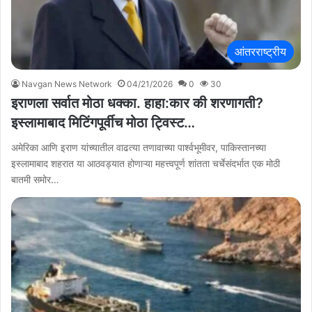
आंतरराष्ट्रीय
Navgan News Network
04/21/2026
0
30
इराणला सर्वात मोठा धक्का. हाहा:कार की शरणागती?
इस्लामाबाद मिटिंगपूर्वीच मोठा ट्विस्ट…
अमेरिका आणि इराण यांच्यातील वाढत्या तणावाच्या पार्श्वभूमीवर, पाकिस्तानच्या
इस्लामाबाद शहरात या आठवड्यात होणाऱ्या महत्त्वपूर्ण शांतता चर्चेसंदर्भात एक मोठी
बातमी समोर…