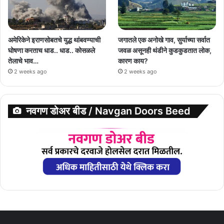
अमेरिकेने इराणसोबतचे युद्ध थांबवण्याची
जगातले एक अनोखे गाव, सुर्याच्या सर्वात
घोषणा करताच धाड.. धाड.. कोसळले
जवळ असूनही थंडीने कुडकुडतात लोक,
तेलाचे भाव…
कारण काय?
2 weeks ago
2 weeks ago
नवगण डोअर बीड / Navgan Doors Beed