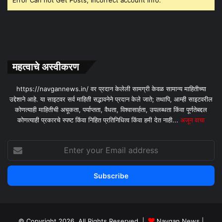
Error Can not Get Posts, Incorrect account info.
महत्वाचे अस्वीकरण
https://navgannews.in/ वर प्रदान केलेली सामग्री केवळ सामान्य माहितीच्या
उद्देशाने आहे. या साइटवर सर्व माहिती सद्भावनेने प्रदान केले जाते; तथापि, आम्ही साइटवरील
कोणत्याही माहितीची अचूकता, पर्याप्तता, वैधता, विश्वासार्हता, उपलब्धता किंवा पूर्णतेबद्दल
कोणत्याही प्रकारचे स्पष्ट किंवा निहित प्रतिनिधित्व किंवा हमी देत ​​नाही...
अजून वाचा
Enter
your
Email
address
© Copyright 2026, All Rights Reserved |
Navgan News
|