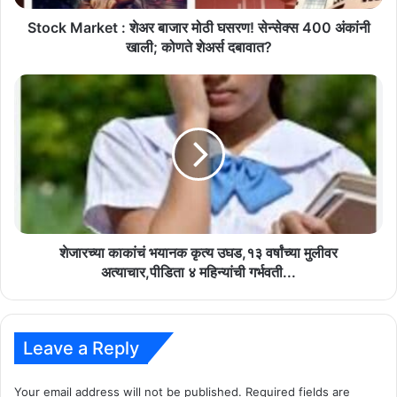
400
अंकांनी
Stock Market : शेअर बाजार मोठी घसरण! सेन्सेक्स 400 अंकांनी
खाली;
खाली; कोणते शेअर्स दबावात?
कोणते
शेअर्स
शेजारच्या
दबावात?
काकांचं
भयानक
कृत्य
उघड,१३
वर्षांच्या
मुलीवर
अत्याचार,पीडिता
४
महिन्यांची
शेजारच्या काकांचं भयानक कृत्य उघड,१३ वर्षांच्या मुलीवर
गर्भवती...
अत्याचार,पीडिता ४ महिन्यांची गर्भवती...
Leave a Reply
Your email address will not be published.
Required fields are