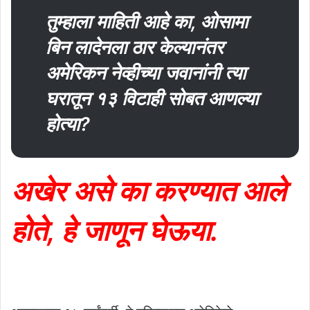
तुम्हाला माहिती आहे का, ओसामा
बिन लादेनला ठार केल्यानंतर
अमेरिकन नेव्हीच्या जवानांनी त्या
घरातून १३ विटाही सोबत आणल्या
होत्या?
अखेर असे का करण्यात आले
होते, हे जाणून घेऊया.