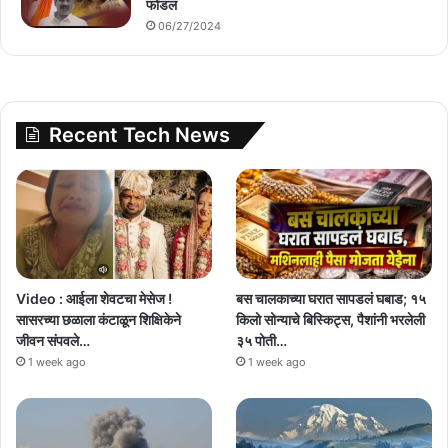
फोडलं
06/27/2024
Recent Tech News
Video : आईला शेवटचा मेसेज !
बस चालकाच्या घरात सापडलं घबाड; १५
सासरच्या छळाला कंटाळून शिक्षिकेने
किलो सोन्याचे बिस्किट्स, पैशांनी भरलेली
जीवन संपवले…
३५ पोती…
1 week ago
1 week ago