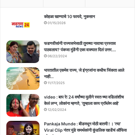
कोहळा खाण्याचे 10 फायदे, नुकसान
01/15/2026
फडणवीसांनी राज्यसभेसाठी तुमच्या नावाचा प्रस्ताव
पाठवलाय? पंकजा मुंडेंनी एका वाक्यात दिलं उत्तर….
06/22/2024
भारतातील एकमेव राज्य, जे इंग्रजांना कधीच जिंकता आले
नाही…
11/17/2025
video : बाप रे! 24 वर्षांच्या मुलीने स्वतःच्या वडिलांशीच
केलं लग्न, लोकांना म्हणते, ‘तुम्हाला काय प्राॅब्लेम आहे’
12/02/2024
Pankaja Munde : बीडमधून मोठी बातमी ! । ‘त्या’
Viral Clip नंतर मुंडे समर्थकांनी कुंडलिक खाडेंचं ऑफिस