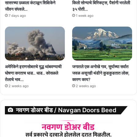
सासरच्या छळाला कंटाळून शिक्षिकेने
किलो सोन्याचे बिस्किट्स, पैशांनी भरलेली
जीवन संपवले…
३५ पोती…
7 days ago
1 week ago
अमेरिकेने इराणसोबतचे युद्ध थांबवण्याची
जगातले एक अनोखे गाव, सुर्याच्या सर्वात
घोषणा करताच धाड.. धाड.. कोसळले
जवळ असूनही थंडीने कुडकुडतात लोक,
तेलाचे भाव…
कारण काय?
2 weeks ago
2 weeks ago
नवगण डोअर बीड / Navgan Doors Beed