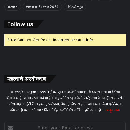
राजकीय
लोकसभा निवडणूक 2024
व्हिडिओ न्युज
Follow us
Error Can not Get Posts, Incorrect account info.
महत्वाचे अस्वीकरण
https://navgannews.in/ वर प्रदान केलेली सामग्री केवळ सामान्य माहितीच्या
उद्देशाने आहे. या साइटवर सर्व माहिती सद्भावनेने प्रदान केले जाते; तथापि, आम्ही साइटवरील
कोणत्याही माहितीची अचूकता, पर्याप्तता, वैधता, विश्वासार्हता, उपलब्धता किंवा पूर्णतेबद्दल
कोणत्याही प्रकारचे स्पष्ट किंवा निहित प्रतिनिधित्व किंवा हमी देत ​​नाही...
अजून वाचा
Enter