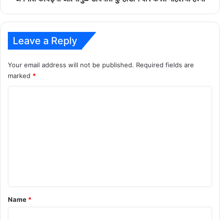
Leave a Reply
Your email address will not be published.
Required fields are
marked
*
C
o
m
m
e
n
t
*
Name
*