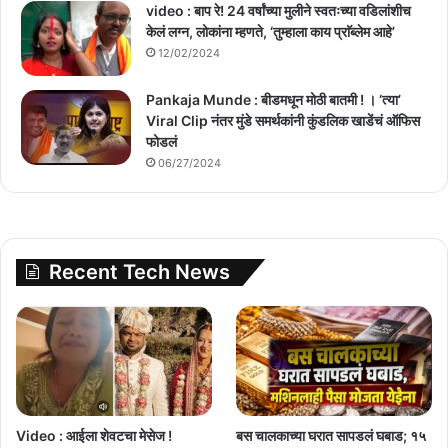
video : बाप रे! 24 वर्षांच्या मुलीने स्वतःच्या वडिलांशीच
केलं लग्न, लोकांना म्हणते, ‘तुम्हाला काय प्राॅब्लेम आहे’
12/02/2024
Pankaja Munde : बीडमधून मोठी बातमी ! । ‘त्या’
Viral Clip नंतर मुंडे समर्थकांनी कुंडलिक खाडेंचं ऑफिस
फोडलं
06/27/2024
Recent Tech News
Video : आईला शेवटचा मेसेज !
बस चालकाच्या घरात सापडलं घबाड; १५