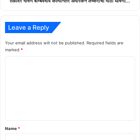
तळांवर भीषण बॉम्बवर्षाव केल्यानंतर अमेरिकन लष्कराची मोठी घोषणा...
भीषण
बॉम्बवर्षाव
केल्यानंतर
अमेरिकन
Leave a Reply
लष्कराची
मोठी
Your email address will not be published.
Required fields are
घोषणा...
marked
*
C
o
m
m
e
n
t
*
Name
*