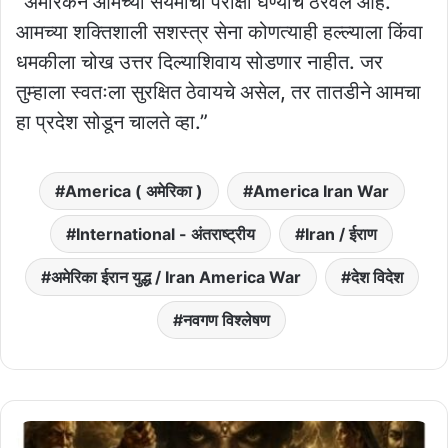
“अमेरिकेने आमच्या संयमाची परीक्षा घेण्याचे ठरवले आहे.
आमच्या शक्तिशाली सशस्त्र सेना कोणत्याही हल्ल्याला किंवा
धमकीला चोख उत्तर दिल्याशिवाय सोडणार नाहीत. जर
तुम्हाला स्वतःला सुरक्षित ठेवायचे असेल, तर तातडीने आमचा
हा प्रदेश सोडून चालते व्हा.”
America ( अमेरिका )
America Iran War
International - अंतराष्ट्रीय
Iran / ईराण
अमेरिका ईरान युद्ध / Iran America War
देश विदेश
नवगण विश्लेषण
महाभारतातील