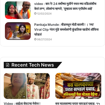
video : बाप रे! 24 वर्षांच्या मुलीने स्वतःच्या वडिलांशीच
केलं लग्न, लोकांना म्हणते, ‘तुम्हाला काय प्राॅब्लेम आहे’
12/02/2024
Pankaja Munde : बीडमधून मोठी बातमी ! । ‘त्या’
Viral Clip नंतर मुंडे समर्थकांनी कुंडलिक खाडेंचं ऑफिस
फोडलं
06/27/2024
Recent Tech News
Video : आईला शेवटचा मेसेज !
बस चालकाच्या घरात सापडलं घबाड; १५