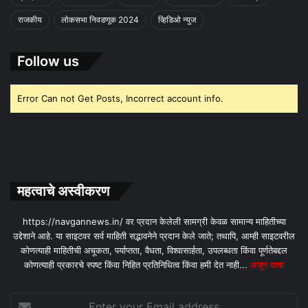
राजकीय
लोकसभा निवडणूक 2024
व्हिडिओ न्युज
Follow us
Error Can not Get Posts, Incorrect account info.
महत्वाचे अस्वीकरण
https://navgannews.in/ वर प्रदान केलेली सामग्री केवळ सामान्य माहितीच्या
उद्देशाने आहे. या साइटवर सर्व माहिती सद्भावनेने प्रदान केले जाते; तथापि, आम्ही साइटवरील
कोणत्याही माहितीची अचूकता, पर्याप्तता, वैधता, विश्वासार्हता, उपलब्धता किंवा पूर्णतेबद्दल
कोणत्याही प्रकारचे स्पष्ट किंवा निहित प्रतिनिधित्व किंवा हमी देत ​​नाही...
अजून वाचा
Enter