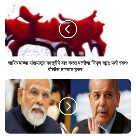
चारित्र्याच्या
संशयातून
कात्रीने
वार
करत
पत्नीचा
निघृण
खून;
पती
स्वतः
चारित्र्याच्या संशयातून कात्रीने वार करत पत्नीचा निघृण खून; पती स्वतः
पोलीस
पोलीस ठाण्यात हजर ...
ठाण्यात
हजर
भारताकडून
...
पाकिस्तानवर
आणखी
एक
स्ट्राईक,पंजाबमध्ये
दोन
पाकिस्तानी
हेरांना
ताब्यात