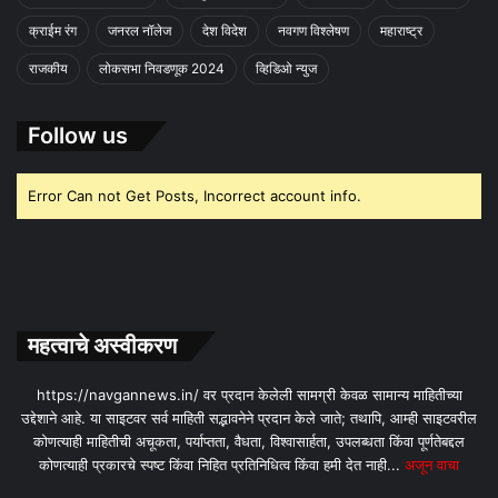
क्राईम रंग
जनरल नॉलेज
देश विदेश
नवगण विश्लेषण
महाराष्ट्र
राजकीय
लोकसभा निवडणूक 2024
व्हिडिओ न्युज
Follow us
Error Can not Get Posts, Incorrect account info.
महत्वाचे अस्वीकरण
https://navgannews.in/ वर प्रदान केलेली सामग्री केवळ सामान्य माहितीच्या
उद्देशाने आहे. या साइटवर सर्व माहिती सद्भावनेने प्रदान केले जाते; तथापि, आम्ही साइटवरील
कोणत्याही माहितीची अचूकता, पर्याप्तता, वैधता, विश्वासार्हता, उपलब्धता किंवा पूर्णतेबद्दल
कोणत्याही प्रकारचे स्पष्ट किंवा निहित प्रतिनिधित्व किंवा हमी देत ​​नाही...
अजून वाचा