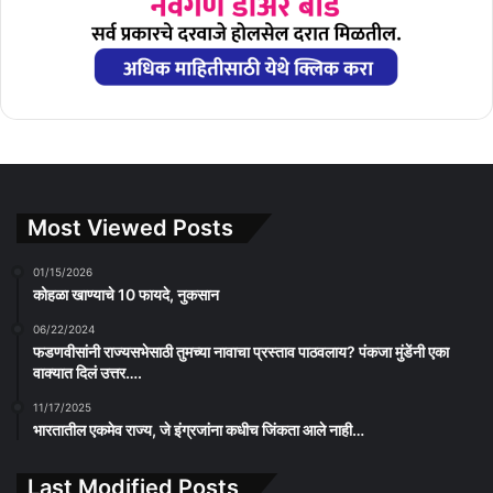
Most Viewed Posts
01/15/2026
कोहळा खाण्याचे 10 फायदे, नुकसान
06/22/2024
फडणवीसांनी राज्यसभेसाठी तुमच्या नावाचा प्रस्ताव पाठवलाय? पंकजा मुंडेंनी एका
वाक्यात दिलं उत्तर….
11/17/2025
भारतातील एकमेव राज्य, जे इंग्रजांना कधीच जिंकता आले नाही…
Last Modified Posts