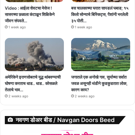
Video : आईला शेवटचा मेसेज !
बस चालकाच्या घरात सापडलं घबाड; १५
सासरच्या छळाला कंटाळून शिक्षिकेने
किलो सोन्याचे बिस्किट्स, पैशांनी भरलेली
जीवन संपवले…
३५ पोती…
1 week ago
1 week ago
अमेरिकेने इराणसोबतचे युद्ध थांबवण्याची
जगातले एक अनोखे गाव, सुर्याच्या सर्वात
घोषणा करताच धाड.. धाड.. कोसळले
जवळ असूनही थंडीने कुडकुडतात लोक,
तेलाचे भाव…
कारण काय?
2 weeks ago
2 weeks ago
नवगण डोअर बीड / Navgan Doors Beed