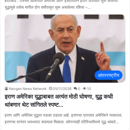
हैदराबाद : पश्चिम आशियात अमेरिका आणि इस्रायलने इराण विरोधात सुरू केलेल्या
युद्धामुळे तसेच मागील दोन वर्षांपासून सुरू असलेल्या रशिया –…
आंतरराष्ट्रीय
Navgan News Network
05/11/2026
0
10
इराण अमेरिका युद्धाबाबत अत्यंत मोठी घोषणा, युद्ध कधी
थांबणार थेट सांगितले स्पष्ट…
इराण आणि अमेरिका युद्धात भडका उडाला आहे. इराणचा प्रस्ताव अमेरिकेने नाकारला.
इराणचा यानंतर थयथयाट बघायला मिळाला. कोणत्याही परिस्थितीमध्ये युद्ध थांबले…