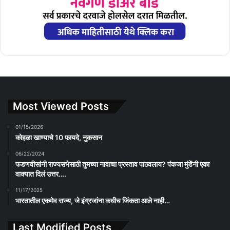
Most Viewed Posts
01/15/2026
कोहळा खाण्याचे 10 फायदे, नुकसान
06/22/2024
फडणवीसांनी राज्यसभेसाठी तुमच्या नावाचा प्रस्ताव पाठवलाय? पंकजा मुंडेंनी एका
वाक्यात दिलं उत्तर….
11/17/2025
भारतातील एकमेव राज्य, जे इंग्रजांना कधीच जिंकता आले नाही…
Last Modified Posts