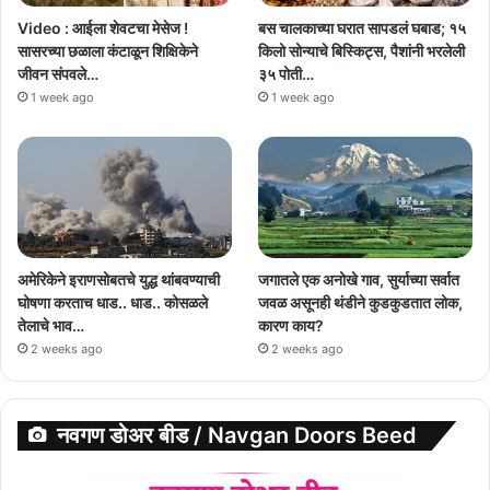
Video : आईला शेवटचा मेसेज !
बस चालकाच्या घरात सापडलं घबाड; १५
सासरच्या छळाला कंटाळून शिक्षिकेने
किलो सोन्याचे बिस्किट्स, पैशांनी भरलेली
जीवन संपवले…
३५ पोती…
1 week ago
1 week ago
अमेरिकेने इराणसोबतचे युद्ध थांबवण्याची
जगातले एक अनोखे गाव, सुर्याच्या सर्वात
घोषणा करताच धाड.. धाड.. कोसळले
जवळ असूनही थंडीने कुडकुडतात लोक,
तेलाचे भाव…
कारण काय?
2 weeks ago
2 weeks ago
नवगण डोअर बीड / Navgan Doors Beed