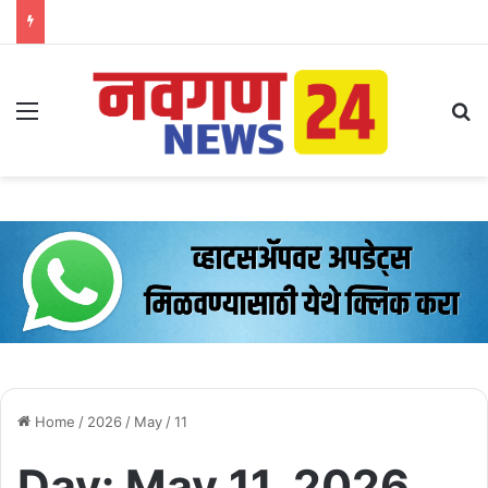
Menu
Se
Home
/
2026
/
May
/
11
Day:
May 11, 2026