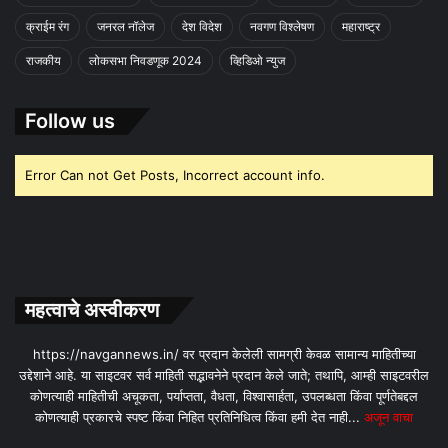
क्राईम रंग
जनरल नॉलेज
देश विदेश
नवगण विश्लेषण
महाराष्ट्र
राजकीय
लोकसभा निवडणूक 2024
व्हिडिओ न्युज
Follow us
Error Can not Get Posts, Incorrect account info.
महत्वाचे अस्वीकरण
https://navgannews.in/ वर प्रदान केलेली सामग्री केवळ सामान्य माहितीच्या
उद्देशाने आहे. या साइटवर सर्व माहिती सद्भावनेने प्रदान केले जाते; तथापि, आम्ही साइटवरील
कोणत्याही माहितीची अचूकता, पर्याप्तता, वैधता, विश्वासार्हता, उपलब्धता किंवा पूर्णतेबद्दल
कोणत्याही प्रकारचे स्पष्ट किंवा निहित प्रतिनिधित्व किंवा हमी देत ​​नाही...
अजून वाचा