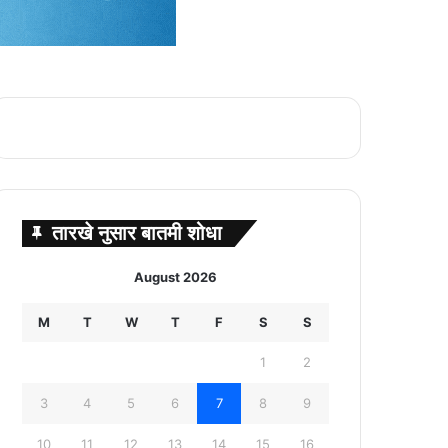
तारखे नुसार बातमी शोधा
August 2026
M
T
W
T
F
S
S
1
2
3
4
5
6
7
8
9
10
11
12
13
14
15
16