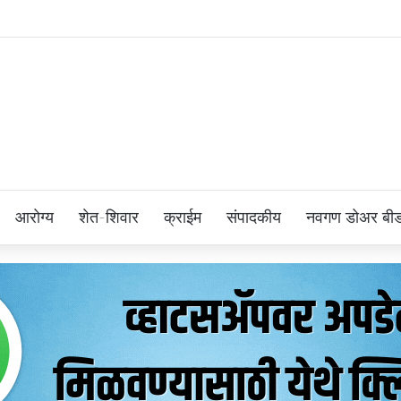
आरोग्य
शेत-शिवार
क्राईम
संपादकीय
नवगण डोअर बी