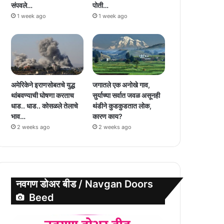
संपवले…
पोती…
1 week ago
1 week ago
अमेरिकेने इराणसोबतचे युद्ध
जगातले एक अनोखे गाव,
थांबवण्याची घोषणा करताच
सुर्याच्या सर्वात जवळ असूनही
धाड.. धाड.. कोसळले तेलाचे
थंडीने कुडकुडतात लोक,
भाव…
कारण काय?
2 weeks ago
2 weeks ago
नवगण डोअर बीड / Navgan Doors
Beed