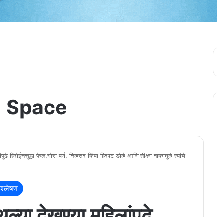
 Space
ंपुढे हिरोईनसुद्धा फेल,गोरा वर्ण, निळसर किंवा हिरवट डोळे आणि तीक्ष्ण नाकामुळे त्यांचे
श्लेषण
थल्या देखण्या महिलांपुढे