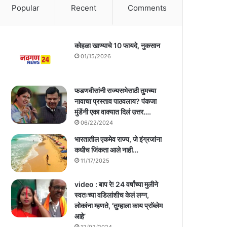
Popular
Recent
Comments
कोहळा खाण्याचे 10 फायदे, नुकसान
01/15/2026
फडणवीसांनी राज्यसभेसाठी तुमच्या
नावाचा प्रस्ताव पाठवलाय? पंकजा
मुंडेंनी एका वाक्यात दिलं उत्तर….
06/22/2024
भारतातील एकमेव राज्य, जे इंग्रजांना
कधीच जिंकता आले नाही…
11/17/2025
video : बाप रे! 24 वर्षांच्या मुलीने
स्वतःच्या वडिलांशीच केलं लग्न,
लोकांना म्हणते, ‘तुम्हाला काय प्राॅब्लेम
आहे’
12/02/2024