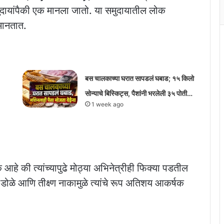
ुदायांपैकी एक मानला जातो. या समुदायातील लोक
 मानतात.
बस चालकाच्या घरात सापडलं घबाड; १५ किलो
सोन्याचे बिस्किट्स, पैशांनी भरलेली ३५ पोती…
1 week ago
 आहे की त्यांच्यापुढे मोठ्या अभिनेत्रीही फिक्या पडतील
 डोळे आणि तीक्ष्ण नाकामुळे त्यांचे रूप अतिशय आकर्षक