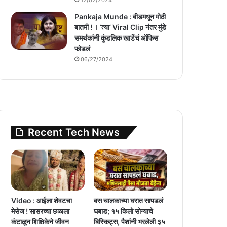
Pankaja Munde : बीडमधून मोठी
बातमी ! । ‘त्या’ Viral Clip नंतर मुंडे
समर्थकांनी कुंडलिक खाडेंचं ऑफिस
फोडलं
06/27/2024
Recent Tech News
Video : आईला शेवटचा
बस चालकाच्या घरात सापडलं
मेसेज ! सासरच्या छळाला
घबाड; १५ किलो सोन्याचे
कंटाळून शिक्षिकेने जीवन
बिस्किट्स, पैशांनी भरलेली ३५