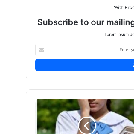
With Pro
Subscribe to our mailing
Lorem ipsum dol
Enter
your
Email
address
शेजारच्या
काकांचं
भयानक
कृत्य
उघड,१३
वर्षांच्या