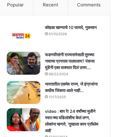
Popular
Recent
Comments
कोहळा खाण्याचे 10 फायदे, नुकसान
01/15/2026
फडणवीसांनी राज्यसभेसाठी तुमच्या
नावाचा प्रस्ताव पाठवलाय? पंकजा
मुंडेंनी एका वाक्यात दिलं उत्तर….
06/22/2024
भारतातील एकमेव राज्य, जे इंग्रजांना
कधीच जिंकता आले नाही…
11/17/2025
video : बाप रे! 24 वर्षांच्या मुलीने
स्वतःच्या वडिलांशीच केलं लग्न,
लोकांना म्हणते, ‘तुम्हाला काय प्राॅब्लेम
आहे’
12/02/2024