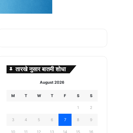
तारखे नुसार बातमी शोधा
August 2026
M
T
W
T
F
S
S
1
2
3
4
5
6
7
8
9
10
11
12
13
14
15
16