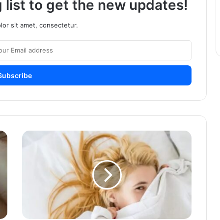
 list to get the new updates!
or sit amet, consectetur.
महिलांना
पुरूषांपेक्षा
जास्त
सेक्सची
गरज
असते,
जाणून
घ्या
त्यामागील