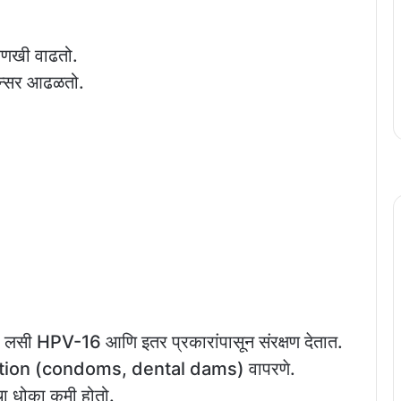
 आणखी वाढतो.
 कॅन्सर आढळतो.
सी HPV-16 आणि इतर प्रकारांपासून संरक्षण देतात.
rotection (condoms, dental dams) वापरणे.
रचा धोका कमी होतो.