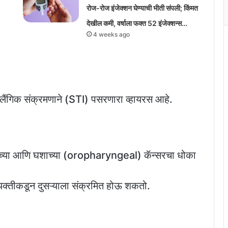
रोज-रोज इंजेक्शन घेण्याची भीती संपली; किंमत
देखील कमी, वर्षाला फक्त 52 इंजेक्शन्स…
4 weeks ago
िक संक्रमणाने (STI) पसरणारा व्हायरस आहे.
च्या आणि घशाच्या (oropharyngeal) कॅन्सरचा धोका
्यक्तीकडून दुसऱ्याला संक्रमित होऊ शकतो.