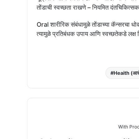
तोंडाची स्वच्छता राखणे – नियमित दंतचिकित्सकां
Oral शारीरिक संबंधामुळे तोंडाच्या कॅन्सरचा ध
त्यामुळे प्रतिबंधक उपाय आणि स्वच्छतेकडे लक्ष
Heaith (आरो
With Pro