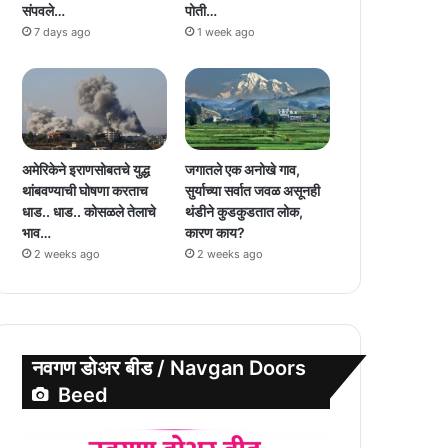
संपवले…
पोती…
7 days ago
1 week ago
अमेरिकेने इराणसोबतचे युद्ध
जगातले एक अनोखे गाव,
थांबवण्याची घोषणा करताच
सुर्याच्या सर्वात जवळ असूनही
धाड.. धाड.. कोसळले तेलाचे
थंडीने कुडकुडतात लोक,
भाव…
कारण काय?
2 weeks ago
2 weeks ago
नवगण डोअर बीड / Navgan Doors
Beed