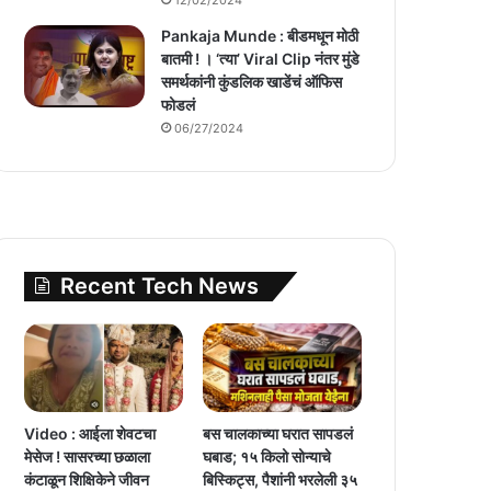
Pankaja Munde : बीडमधून मोठी
बातमी ! । ‘त्या’ Viral Clip नंतर मुंडे
समर्थकांनी कुंडलिक खाडेंचं ऑफिस
फोडलं
06/27/2024
Recent Tech News
Video : आईला शेवटचा
बस चालकाच्या घरात सापडलं
मेसेज ! सासरच्या छळाला
घबाड; १५ किलो सोन्याचे
कंटाळून शिक्षिकेने जीवन
बिस्किट्स, पैशांनी भरलेली ३५