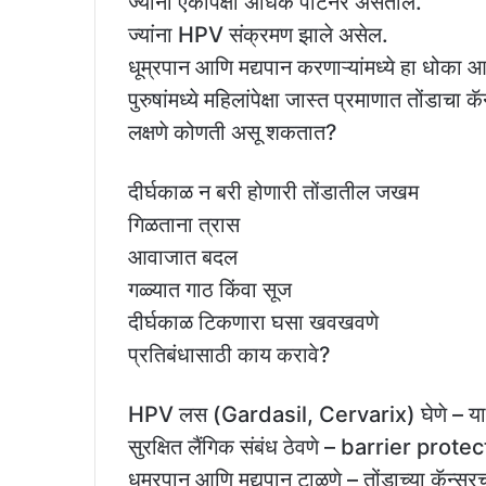
ज्यांनी एकापेक्षा अधिक पार्टनर असतील.
ज्यांना HPV संक्रमण झाले असेल.
धूम्रपान आणि मद्यपान करणाऱ्यांमध्ये हा धोका
पुरुषांमध्ये महिलांपेक्षा जास्त प्रमाणात तोंडाचा
लक्षणे कोणती असू शकतात?
दीर्घकाळ न बरी होणारी तोंडातील जखम
गिळताना त्रास
आवाजात बदल
गळ्यात गाठ किंवा सूज
दीर्घकाळ टिकणारा घसा खवखवणे
प्रतिबंधासाठी काय करावे?
HPV लस (Gardasil, Cervarix) घेणे – या ल
सुरक्षित लैंगिक संबंध ठेवणे – barrier p
धूम्रपान आणि मद्यपान टाळणे – तोंडाच्या कॅन्स