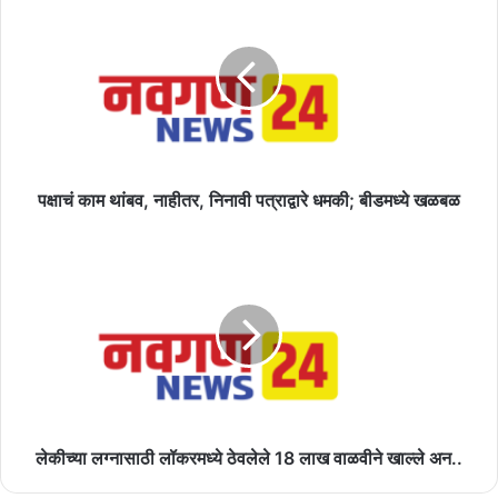
काम
थांबव,
नाहीतर,
निनावी
पत्राद्वारे
धमकी;
बीडमध्ये
खळबळ
पक्षाचं काम थांबव, नाहीतर, निनावी पत्राद्वारे धमकी; बीडमध्ये खळबळ
लेकीच्या
लग्नासाठी
लॉकरमध्ये
ठेवलेले
18
लाख
वाळवीने
खाल्ले
अन..
लेकीच्या लग्नासाठी लॉकरमध्ये ठेवलेले 18 लाख वाळवीने खाल्ले अन..