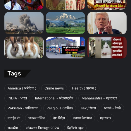
Tags
America ( अमेरिका )
Crime news
Health ( आरोग्य )
INDIA - भारत
International - अंतराष्ट्रीय
Maharashtra - महाराष्ट्र
Pakistan - पाकिस्तान
Religious (धार्मिक)
sex / सेक्स
आगळे - वेगळे
क्राईम रंग
जनरल नॉलेज
देश विदेश
नवगण विश्लेषण
महाराष्ट्र
राजकीय
लोकसभा निवडणूक 2024
व्हिडिओ न्युज