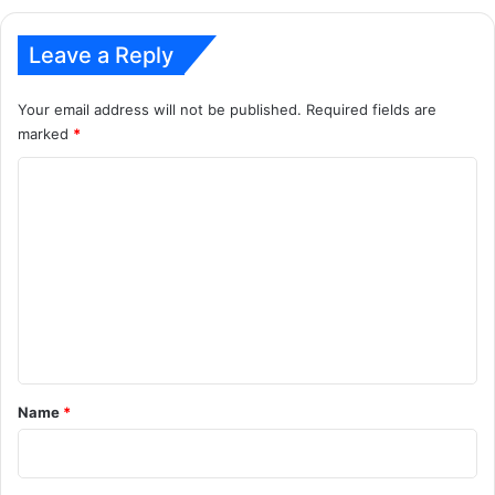
Leave a Reply
Your email address will not be published.
Required fields are
marked
*
C
o
m
m
e
n
t
*
Name
*