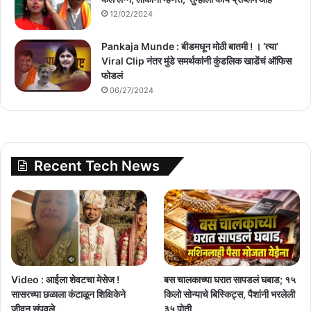
12/02/2024
Pankaja Munde : बीडमधून मोठी बातमी ! । ‘त्या’
Viral Clip नंतर मुंडे समर्थकांनी कुंडलिक खाडेंचं ऑफिस
फोडलं
06/27/2024
Recent Tech News
Video : आईला शेवटचा मेसेज !
बस चालकाच्या घरात सापडलं घबाड; १५
सासरच्या छळाला कंटाळून शिक्षिकेने
किलो सोन्याचे बिस्किट्स, पैशांनी भरलेली
जीवन संपवले…
३५ पोती…