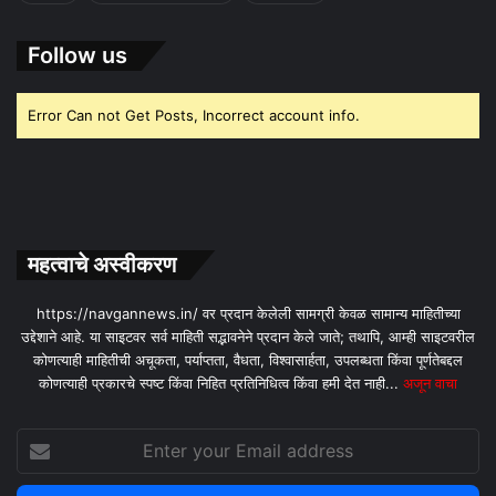
Follow us
Error Can not Get Posts, Incorrect account info.
महत्वाचे अस्वीकरण
https://navgannews.in/ वर प्रदान केलेली सामग्री केवळ सामान्य माहितीच्या
उद्देशाने आहे. या साइटवर सर्व माहिती सद्भावनेने प्रदान केले जाते; तथापि, आम्ही साइटवरील
कोणत्याही माहितीची अचूकता, पर्याप्तता, वैधता, विश्वासार्हता, उपलब्धता किंवा पूर्णतेबद्दल
कोणत्याही प्रकारचे स्पष्ट किंवा निहित प्रतिनिधित्व किंवा हमी देत ​​नाही...
अजून वाचा
Enter
your
Email