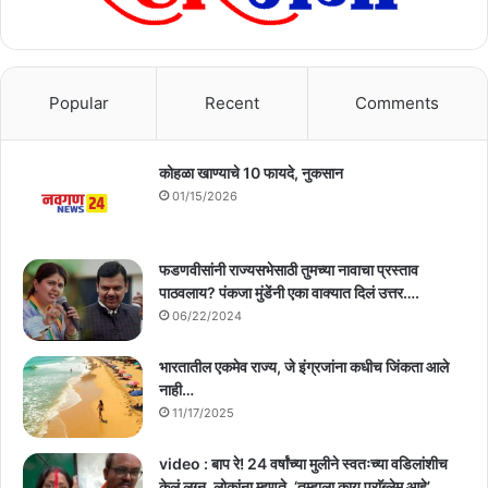
Popular
Recent
Comments
कोहळा खाण्याचे 10 फायदे, नुकसान
01/15/2026
फडणवीसांनी राज्यसभेसाठी तुमच्या नावाचा प्रस्ताव
पाठवलाय? पंकजा मुंडेंनी एका वाक्यात दिलं उत्तर….
06/22/2024
भारतातील एकमेव राज्य, जे इंग्रजांना कधीच जिंकता आले
नाही…
11/17/2025
video : बाप रे! 24 वर्षांच्या मुलीने स्वतःच्या वडिलांशीच
केलं लग्न, लोकांना म्हणते, ‘तुम्हाला काय प्राॅब्लेम आहे’