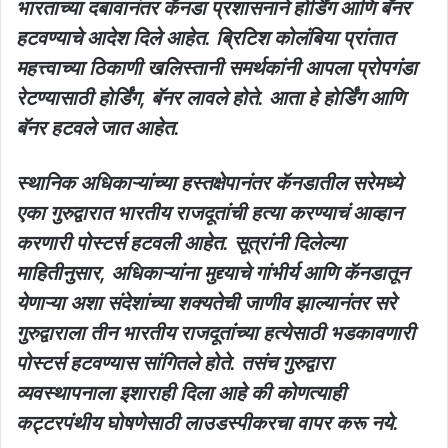
भारताच्या दबावानंतर कॅनडा प्रशासनाने होर्डिंग आणि बॅनर
हटवण्याचे आदेश दिले आहेत. ब्रिटिश कोलंबिया प्रांतात
महत्त्वाच्या ठिकाणी खलिस्तानी समर्थकांनी आपला प्रोपगंडा
रेटण्यासाठी होर्डिंग, बॅनर लावले होते. आता हे होर्डिंग आणि
बॅनर हटवले जात आहेत.
स्थानिक अधिकाऱ्यांच्या हस्तक्षेपानंतर कॅनडातील सरेमध्ये
एका गुरुद्वारात भारतीय राजदूतांची हत्या करण्याचं आव्हान
करणारी पोस्टर्स हटवली आहेत. सूत्रांनी दिलेल्या
माहितीनुसार, अधिकाऱ्यांना मुद्द्याचे गांभीर्य आणि कॅनडातून
येणाऱ्या अशा संदेशांच्या शक्यतेची जाणीव झाल्यानंतर सरे
गुरुद्वाराला तीन भारतीय राजदूतांच्या हत्येसाठी भडकावणारी
पोस्टर्स हटवण्यास सांगितले होते. तसंच गुरुद्वारा
व्यवस्थापनाला इशाराही दिला आहे की कोणत्याही
कट्टरपंथीय घोषणेसाठी लाउडस्पीकरचा वापर करू नये.