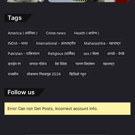
Tags
America ( अमेरिका )
Crime news
Health ( आरोग्य )
INDIA - भारत
International - अंतराष्ट्रीय
Maharashtra - महाराष्ट्र
Pakistan - पाकिस्तान
Religious (धार्मिक)
sex / सेक्स
आगळे - वेगळे
क्राईम रंग
जनरल नॉलेज
देश विदेश
नवगण विश्लेषण
महाराष्ट्र
राजकीय
लोकसभा निवडणूक 2024
व्हिडिओ न्युज
Follow us
Error Can not Get Posts, Incorrect account info.