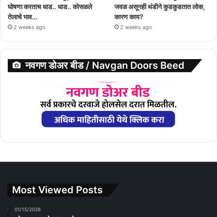
घोषणा करताच धाड.. धाड.. कोसळले
जवळ असूनही थंडीने कुडकुडतात लोक,
तेलाचे भाव…
कारण काय?
2 weeks ago
2 weeks ago
नवगण डोअर बीड / Navgan Doors Beed
Most Viewed Posts
01/15/2026