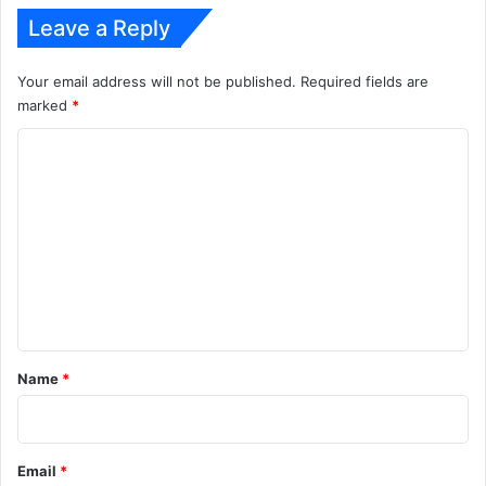
Leave a Reply
Your email address will not be published.
Required fields are
marked
*
C
o
m
m
e
n
t
*
Name
*
Email
*