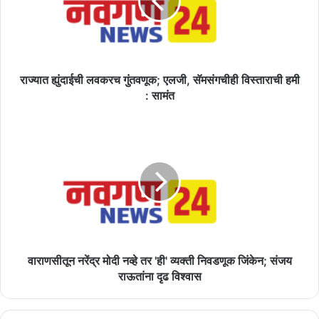
एलजी,
सॅमसंगचीही
विस्ताराची
हमी
:
सामंत
राज्यात ह्युंदाईची लवकरच गुंतवणूक; एलजी, सॅमसंगचीही विस्ताराची हमी
: सामंत
वाराणसीतून
नरेंद्र
मोदी
नव्हे
तर
'ही'
व्यक्ती
निवडणूक
जिंकेन;
संजय
वाराणसीतून नरेंद्र मोदी नव्हे तर 'ही' व्यक्ती निवडणूक जिंकेन; संजय
राऊतांना
राऊतांना दृढ विश्वास
दृढ
विश्वास