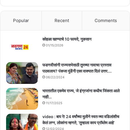
Popular
Recent
Comments
कोहळा खाण्याचे 10 फायदे, नुकसान
01/15/2026
फडणवीसांनी राज्यसभेसाठी तुमच्या नावाचा प्रस्ताव
पाठवलाय? पंकजा मुंडेंनी एका वाक्यात दिलं उत्तर….
06/22/2024
भारतातील एकमेव राज्य, जे इंग्रजांना कधीच जिंकता आले
नाही…
11/17/2025
video : बाप रे! 24 वर्षांच्या मुलीने स्वतःच्या वडिलांशीच
केलं लग्न, लोकांना म्हणते, ‘तुम्हाला काय प्राॅब्लेम आहे’
12/02/2024