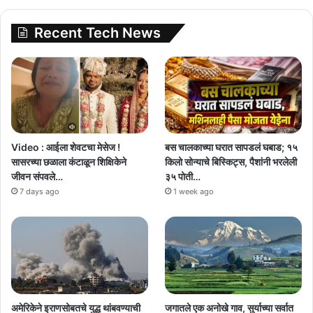
Recent Tech News
Video : आईला शेवटचा मेसेज !
बस चालकाच्या घरात सापडलं घबाड; १५
सासरच्या छळाला कंटाळून शिक्षिकेने
किलो सोन्याचे बिस्किट्स, पैशांनी भरलेली
जीवन संपवले…
३५ पोती…
7 days ago
1 week ago
अमेरिकेने इराणसोबतचे युद्ध थांबवण्याची
जगातले एक अनोखे गाव, सुर्याच्या सर्वात