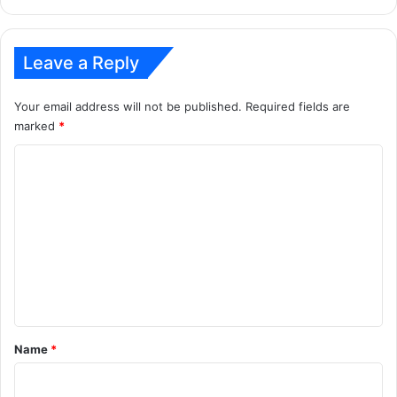
Leave a Reply
Your email address will not be published.
Required fields are
marked
*
C
o
m
m
e
n
t
*
Name
*