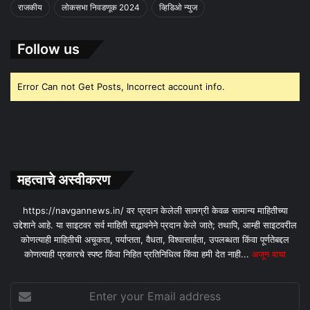
राजकीय
लोकसभा निवडणूक 2024
व्हिडिओ न्युज
Follow us
Error Can not Get Posts, Incorrect account info.
महत्वाचे अस्वीकरण
https://navgannews.in/ वर प्रदान केलेली सामग्री केवळ सामान्य माहितीच्या
उद्देशाने आहे. या साइटवर सर्व माहिती सद्भावनेने प्रदान केले जाते; तथापि, आम्ही साइटवरील
कोणत्याही माहितीची अचूकता, पर्याप्तता, वैधता, विश्वासार्हता, उपलब्धता किंवा पूर्णतेबद्दल
कोणत्याही प्रकारचे स्पष्ट किंवा निहित प्रतिनिधित्व किंवा हमी देत ​​नाही...
अजून वाचा
Enter
your