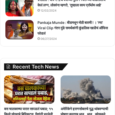
केलं लग्न, लोकांना म्हणते, ‘तुम्हाला काय प्राॅब्लेम आहे’
12/02/2024
Pankaja Munde : बीडमधून मोठी बातमी ! । ‘त्या’
Viral Clip नंतर मुंडे समर्थकांनी कुंडलिक खाडेंचं ऑफिस
फोडलं
06/27/2024
Recent Tech News
बस चालकाच्या घरात सापडलं घबाड; १५
अमेरिकेने इराणसोबतचे युद्ध थांबवण्याची
किलो सोन्याचे बिस्किट्स, पैशांनी भरलेली
घोषणा करताच धाड.. धाड.. कोसळले