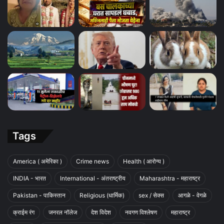
Tags
America ( अमेरिका )
Crime news
Health ( आरोग्य )
INDIA - भारत
International - अंतराष्ट्रीय
Maharashtra - महाराष्ट्र
Pakistan - पाकिस्तान
Religious (धार्मिक)
sex / सेक्स
आगळे - वेगळे
क्राईम रंग
जनरल नॉलेज
देश विदेश
नवगण विश्लेषण
महाराष्ट्र