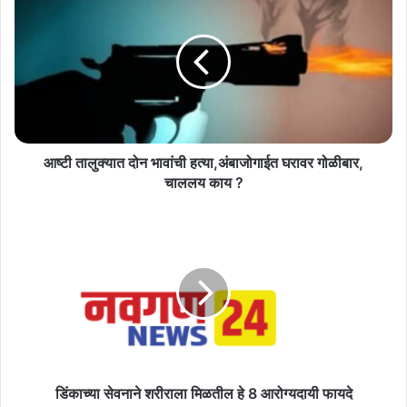
तालुक्यात
दोन
भावांची
हत्या,अंबाजोगाईत
घरावर
गोळीबार,
चाललय
काय
?
आष्टी तालुक्यात दोन भावांची हत्या,अंबाजोगाईत घरावर गोळीबार,
चाललय काय ?
डिंकाच्या
सेवनाने
शरीराला
मिळतील
हे
8
आरोग्यदायी
फायदे
डिंकाच्या सेवनाने शरीराला मिळतील हे 8 आरोग्यदायी फायदे