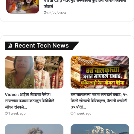
Viral Clip नंतर मुंडे समर्थकांनी कुंडलिक खाडेंचं ऑफिस
फोडलं
06/27/2024
Recent Tech News
Video : आईला शेवटचा मेसेज !
बस चालकाच्या घरात सापडलं घबाड; १५
सासरच्या छळाला कंटाळून शिक्षिकेने
किलो सोन्याचे बिस्किट्स, पैशांनी भरलेली
जीवन संपवले…
३५ पोती…
1 week ago
1 week ago