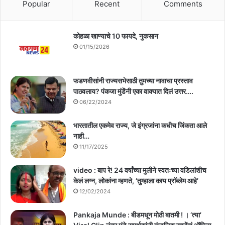
Popular
Recent
Comments
कोहळा खाण्याचे 10 फायदे, नुकसान
01/15/2026
फडणवीसांनी राज्यसभेसाठी तुमच्या नावाचा प्रस्ताव
पाठवलाय? पंकजा मुंडेंनी एका वाक्यात दिलं उत्तर….
06/22/2024
भारतातील एकमेव राज्य, जे इंग्रजांना कधीच जिंकता आले
नाही…
11/17/2025
video : बाप रे! 24 वर्षांच्या मुलीने स्वतःच्या वडिलांशीच
केलं लग्न, लोकांना म्हणते, ‘तुम्हाला काय प्राॅब्लेम आहे’
12/02/2024
Pankaja Munde : बीडमधून मोठी बातमी ! । ‘त्या’