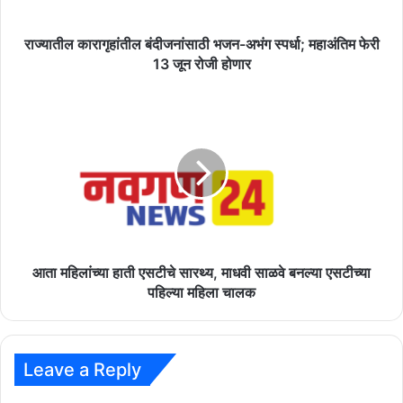
फेरी
13
जून
राज्यातील कारागृहांतील बंदीजनांसाठी भजन-अभंग स्पर्धा; महाअंतिम फेरी
रोजी
13 जून रोजी होणार
होणार
आता
महिलांच्या
हाती
एसटीचे
सारथ्य,
माधवी
साळवे
बनल्या
एसटीच्या
पहिल्या
आता महिलांच्या हाती एसटीचे सारथ्य, माधवी साळवे बनल्या एसटीच्या
महिला
पहिल्या महिला चालक
चालक
Leave a Reply