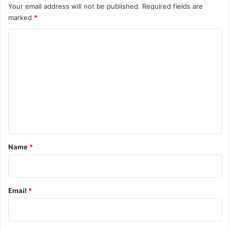
Your email address will not be published.
Required fields are
marked
*
C
o
m
m
e
n
t
*
Name
*
Email
*