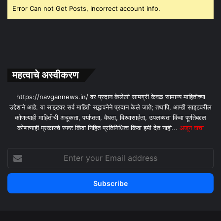
Error Can not Get Posts, Incorrect account info.
महत्वाचे अस्वीकरण
https://navgannews.in/ वर प्रदान केलेली सामग्री केवळ सामान्य माहितीच्या
उद्देशाने आहे. या साइटवर सर्व माहिती सद्भावनेने प्रदान केले जाते; तथापि, आम्ही साइटवरील
कोणत्याही माहितीची अचूकता, पर्याप्तता, वैधता, विश्वासार्हता, उपलब्धता किंवा पूर्णतेबद्दल
कोणत्याही प्रकारचे स्पष्ट किंवा निहित प्रतिनिधित्व किंवा हमी देत ​​नाही...
अजून वाचा
Enter
your
Email
address