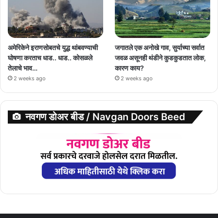
अमेरिकेने इराणसोबतचे युद्ध थांबवण्याची
जगातले एक अनोखे गाव, सुर्याच्या सर्वात
घोषणा करताच धाड.. धाड.. कोसळले
जवळ असूनही थंडीने कुडकुडतात लोक,
तेलाचे भाव…
कारण काय?
2 weeks ago
2 weeks ago
नवगण डोअर बीड / Navgan Doors Beed