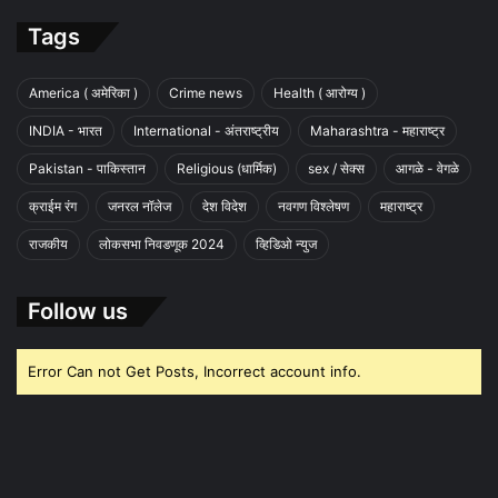
Tags
America ( अमेरिका )
Crime news
Health ( आरोग्य )
INDIA - भारत
International - अंतराष्ट्रीय
Maharashtra - महाराष्ट्र
Pakistan - पाकिस्तान
Religious (धार्मिक)
sex / सेक्स
आगळे - वेगळे
क्राईम रंग
जनरल नॉलेज
देश विदेश
नवगण विश्लेषण
महाराष्ट्र
राजकीय
लोकसभा निवडणूक 2024
व्हिडिओ न्युज
Follow us
Error Can not Get Posts, Incorrect account info.