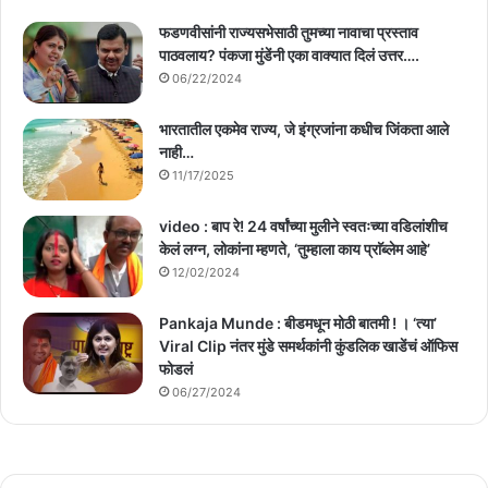
फडणवीसांनी राज्यसभेसाठी तुमच्या नावाचा प्रस्ताव
पाठवलाय? पंकजा मुंडेंनी एका वाक्यात दिलं उत्तर….
06/22/2024
भारतातील एकमेव राज्य, जे इंग्रजांना कधीच जिंकता आले
नाही…
11/17/2025
video : बाप रे! 24 वर्षांच्या मुलीने स्वतःच्या वडिलांशीच
केलं लग्न, लोकांना म्हणते, ‘तुम्हाला काय प्राॅब्लेम आहे’
12/02/2024
Pankaja Munde : बीडमधून मोठी बातमी ! । ‘त्या’
Viral Clip नंतर मुंडे समर्थकांनी कुंडलिक खाडेंचं ऑफिस
फोडलं
06/27/2024