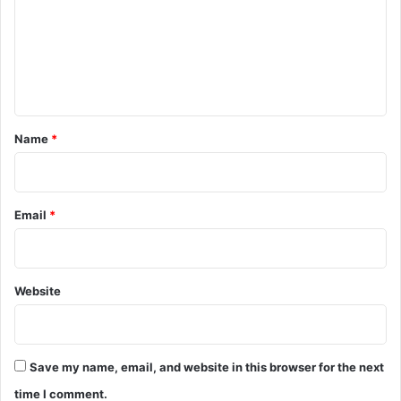
m
e
n
t
*
Name
*
Email
*
Website
Save my name, email, and website in this browser for the next
time I comment.