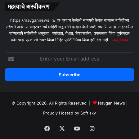
महत्वाचे अस्वीकरण
https://navgannews.in/ वर प्रदान केलेली सामग्री केवळ सामान्य माहितीच्या
उद्देशाने आहे. या साइटवर सर्व माहिती सद्भावनेने प्रदान केले जाते; तथापि, आम्ही साइटवरील
कोणत्याही माहितीची अचूकता, पर्याप्तता, वैधता, विश्वासार्हता, उपलब्धता किंवा पूर्णतेबद्दल
कोणत्याही प्रकारचे स्पष्ट किंवा निहित प्रतिनिधित्व किंवा हमी देत ​​नाही...
अजून वाचा
Enter
your
Email
address
© Copyright 2026, All Rights Reserved |
Navgan News
|
Proudly Hosted by
Softisky
Facebook
X
YouTube
Instagram