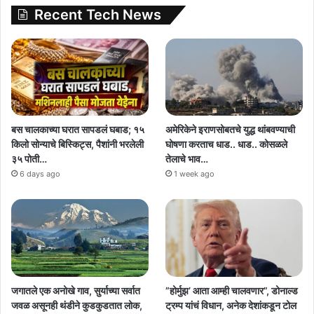
Recent Tech News
बस चालकाच्या घरात सापडलं घबाड; १५
अमेरिकेने इराणसोबतचे युद्ध थांबवण्याची
किलो सोन्याचे बिस्किट्स, पैशांनी भरलेली
घोषणा करताच धाड.. धाड.. कोसळले
३५ पोती…
तेलाचे भाव…
6 days ago
1 week ago
जगातले एक अनोखे गाव, सुर्याच्या सर्वात
”होर्मुझ’ आता आम्ही चालवणार”, डोनाल्ड
जवळ असूनही थंडीने कुडकुडतात लोक,
ट्रम्प यांचं विधान, अनेक देशांकडून टोल