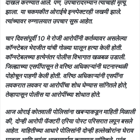
दाखल करण्यात आले. पण, उपचारादरम्यान त्याचाही मृत्यू
झाला. या चकमकीत ओराईचे इन्स्पेक्टरही जखमी झाले.
त्यांच्यावर रुग्णालयात उपचार सुरू आहेत.
चार दिवसांपूर्वी 10 मे रोजी आरोपींनी कर्तव्यावर असलेल्या
कॉन्स्टेबल भेदजीत यांची गोळ्या घालून हत्या केली होती.
कॉन्स्टेबलच्या हत्येनंतर पोलीस विभागात खळबळ उडाली.
जिल्ह्याच्या एसपींपासून ते वरिष्ठ अधिकाऱ्यांनी घटनास्थळी
पोहोचून पाहणी केली होती. वरिष्ठ अधिकाऱ्यांनी एसपींना
लवकरात लवकर या आरोपींचा शोध घेण्यास सांगितले होते,
तेव्हापासून पोलीस या आरोपींच्या शोधात होते.
आज ओराई कोतवाली पोलिसांना खबऱ्याकडून माहिती मिळाली
की, दोन्ही आरोपी फॅक्टरी एरिया पोस्ट परिसरात लपून बसले
आहेत. माहितीच्या आधारे पोलिसांनी दोन्ही हल्लेखोरांना घेराव
घातला आणि त्यांना आत्मसमर्पण करण्यास सांगितले, परंतु