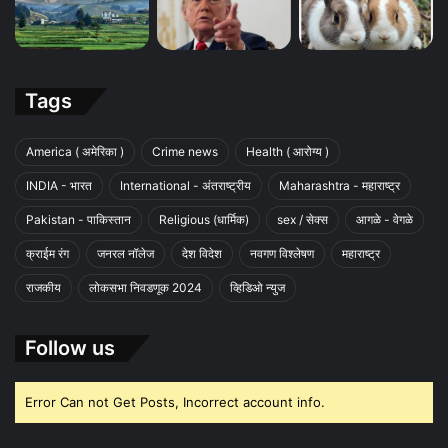
Tags
America ( अमेरिका )
Crime news
Health ( आरोग्य )
INDIA - भारत
International - अंतराष्ट्रीय
Maharashtra - महाराष्ट्र
Pakistan - पाकिस्तान
Religious (धार्मिक)
sex / सेक्स
आगळे - वेगळे
क्राईम रंग
जनरल नॉलेज
देश विदेश
नवगण विश्लेषण
महाराष्ट्र
राजकीय
लोकसभा निवडणूक 2024
व्हिडिओ न्युज
Follow us
Error Can not Get Posts, Incorrect account info.