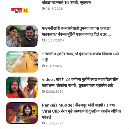
कोहळा खाण्याचे 10 फायदे, नुकसान
01/15/2026
फडणवीसांनी राज्यसभेसाठी तुमच्या नावाचा प्रस्ताव
पाठवलाय? पंकजा मुंडेंनी एका वाक्यात दिलं उत्तर….
06/22/2024
भारतातील एकमेव राज्य, जे इंग्रजांना कधीच जिंकता आले
नाही…
11/17/2025
video : बाप रे! 24 वर्षांच्या मुलीने स्वतःच्या वडिलांशीच
केलं लग्न, लोकांना म्हणते, ‘तुम्हाला काय प्राॅब्लेम आहे’
12/02/2024
Pankaja Munde : बीडमधून मोठी बातमी ! । ‘त्या’
Viral Clip नंतर मुंडे समर्थकांनी कुंडलिक खाडेंचं ऑफिस
फोडलं
06/27/2024