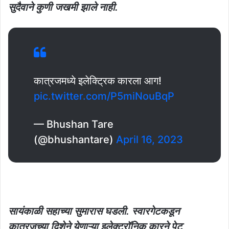
सुदैवाने कुणी जखमी झाले नाही.
कात्रजमध्ये इलेक्ट्रिक कारला आग!
pic.twitter.com/P5miNouBqP
— Bhushan Tare
(@bhushantare)
April 16, 2023
सायंकाळी सहाच्या सुमारास घडली. स्वारगेटकडून
कात्रजच्या दिशेने येणाऱ्या इलेक्ट्रॉनिक कारने पेट