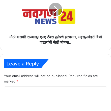
एनए
टॅक्स
पूर्णपणे
हटवणार,
महसूलमंत्री
विखे
पाटलांची
मोठी बातमी! राज्यातून एनए टॅक्स पूर्णपणे हटवणार, महसूलमंत्री विखे
मोठी
पाटलांची मोठी घोषणा..
घोषणा..
Leave a Reply
Your email address will not be published.
Required fields are
marked
*
C
o
m