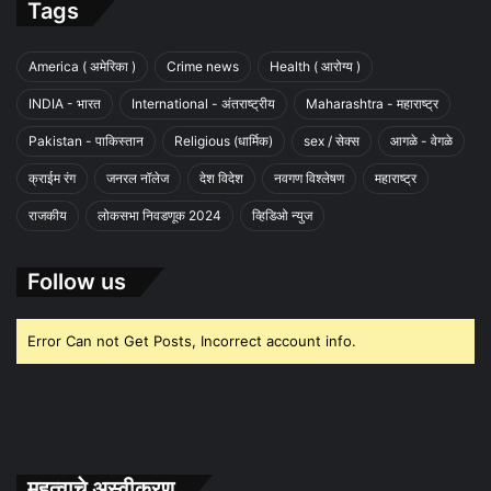
Tags
America ( अमेरिका )
Crime news
Health ( आरोग्य )
INDIA - भारत
International - अंतराष्ट्रीय
Maharashtra - महाराष्ट्र
Pakistan - पाकिस्तान
Religious (धार्मिक)
sex / सेक्स
आगळे - वेगळे
क्राईम रंग
जनरल नॉलेज
देश विदेश
नवगण विश्लेषण
महाराष्ट्र
राजकीय
लोकसभा निवडणूक 2024
व्हिडिओ न्युज
Follow us
Error Can not Get Posts, Incorrect account info.
महत्वाचे अस्वीकरण