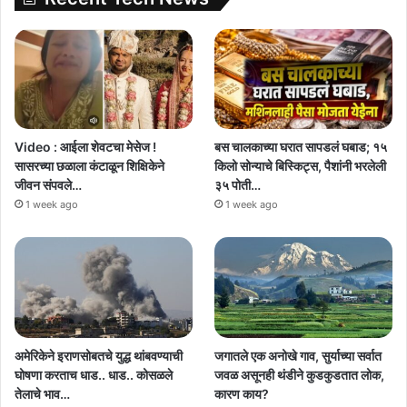
Video : आईला शेवटचा मेसेज !
बस चालकाच्या घरात सापडलं घबाड; १५
सासरच्या छळाला कंटाळून शिक्षिकेने
किलो सोन्याचे बिस्किट्स, पैशांनी भरलेली
जीवन संपवले…
३५ पोती…
1 week ago
1 week ago
अमेरिकेने इराणसोबतचे युद्ध थांबवण्याची
जगातले एक अनोखे गाव, सुर्याच्या सर्वात
घोषणा करताच धाड.. धाड.. कोसळले
जवळ असूनही थंडीने कुडकुडतात लोक,
तेलाचे भाव…
कारण काय?