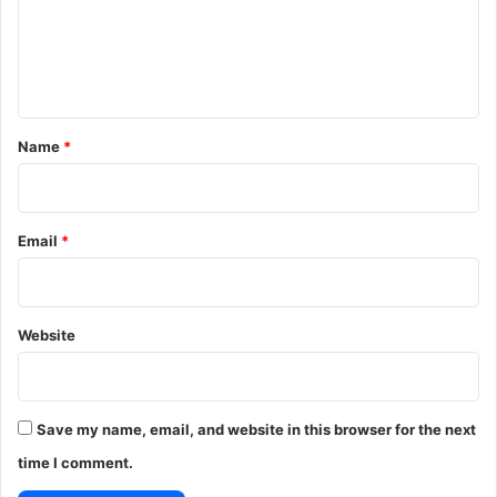
m
e
n
t
*
Name
*
Email
*
Website
Save my name, email, and website in this browser for the next
time I comment.