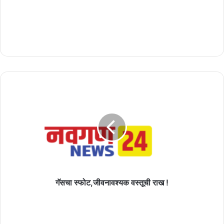
गॅसचा
स्फोट,जीवनावश्यक
वस्तूची
राख
!
गॅसचा स्फोट,जीवनावश्यक वस्तूची राख !
मोठी
बातमी!
राज्यातून