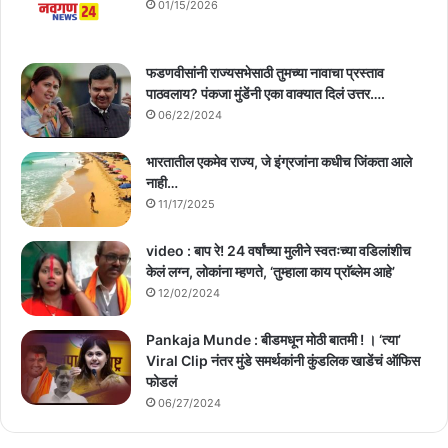
01/15/2026
फडणवीसांनी राज्यसभेसाठी तुमच्या नावाचा प्रस्ताव
पाठवलाय? पंकजा मुंडेंनी एका वाक्यात दिलं उत्तर….
06/22/2024
भारतातील एकमेव राज्य, जे इंग्रजांना कधीच जिंकता आले
नाही…
11/17/2025
video : बाप रे! 24 वर्षांच्या मुलीने स्वतःच्या वडिलांशीच
केलं लग्न, लोकांना म्हणते, ‘तुम्हाला काय प्राॅब्लेम आहे’
12/02/2024
Pankaja Munde : बीडमधून मोठी बातमी ! । ‘त्या’
Viral Clip नंतर मुंडे समर्थकांनी कुंडलिक खाडेंचं ऑफिस
फोडलं
06/27/2024