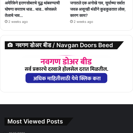
अमेरिकेने इराणसोबतचे युद्ध थांबवण्याची
जगातले एक अनोखे गाव, सुर्याच्या सर्वात
घोषणा करताच धाड.. धाड.. कोसळले
जवळ असूनही थंडीने कुडकुडतात लोक,
तेलाचे भाव…
कारण काय?
2 weeks ago
2 weeks ago
नवगण डोअर बीड / Navgan Doors Beed
Most Viewed Posts