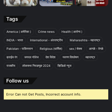
Tags
America ( अमेरिका )
Crime news
Health ( आरोग्य )
INDIA - भारत
International - अंतराष्ट्रीय
Maharashtra - महाराष्ट्र
Pakistan - पाकिस्तान
Religious (धार्मिक)
sex / सेक्स
आगळे - वेगळे
क्राईम रंग
जनरल नॉलेज
देश विदेश
नवगण विश्लेषण
महाराष्ट्र
राजकीय
लोकसभा निवडणूक 2024
व्हिडिओ न्युज
Follow us
Error Can not Get Posts, Incorrect account info.