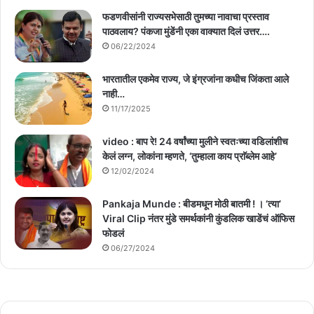
फडणवीसांनी राज्यसभेसाठी तुमच्या नावाचा प्रस्ताव
पाठवलाय? पंकजा मुंडेंनी एका वाक्यात दिलं उत्तर….
06/22/2024
भारतातील एकमेव राज्य, जे इंग्रजांना कधीच जिंकता आले
नाही…
11/17/2025
video : बाप रे! 24 वर्षांच्या मुलीने स्वतःच्या वडिलांशीच
केलं लग्न, लोकांना म्हणते, ‘तुम्हाला काय प्राॅब्लेम आहे’
12/02/2024
Pankaja Munde : बीडमधून मोठी बातमी ! । ‘त्या’
Viral Clip नंतर मुंडे समर्थकांनी कुंडलिक खाडेंचं ऑफिस
फोडलं
06/27/2024