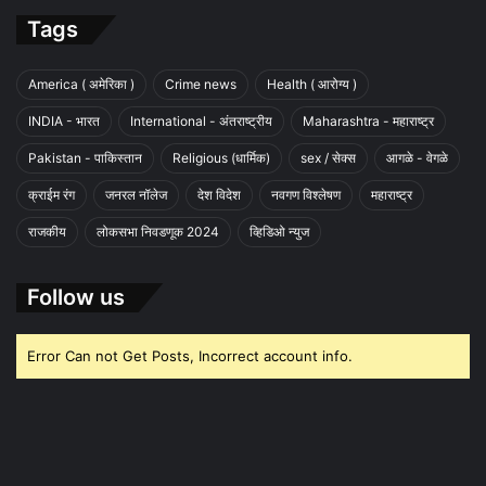
Tags
America ( अमेरिका )
Crime news
Health ( आरोग्य )
INDIA - भारत
International - अंतराष्ट्रीय
Maharashtra - महाराष्ट्र
Pakistan - पाकिस्तान
Religious (धार्मिक)
sex / सेक्स
आगळे - वेगळे
क्राईम रंग
जनरल नॉलेज
देश विदेश
नवगण विश्लेषण
महाराष्ट्र
राजकीय
लोकसभा निवडणूक 2024
व्हिडिओ न्युज
Follow us
Error Can not Get Posts, Incorrect account info.