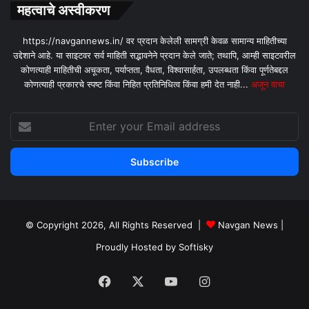
महत्वाचे अस्वीकरण
https://navgannews.in/ वर प्रदान केलेली सामग्री केवळ सामान्य माहितीच्या
उद्देशाने आहे. या साइटवर सर्व माहिती सद्भावनेने प्रदान केले जाते; तथापि, आम्ही साइटवरील
कोणत्याही माहितीची अचूकता, पर्याप्तता, वैधता, विश्वासार्हता, उपलब्धता किंवा पूर्णतेबद्दल
कोणत्याही प्रकारचे स्पष्ट किंवा निहित प्रतिनिधित्व किंवा हमी देत ​​नाही...
अजून वाचा
Enter
your
Email
address
© Copyright 2026, All Rights Reserved |
Navgan News
|
Proudly Hosted by
Softisky
Facebook
X
YouTube
Instagram