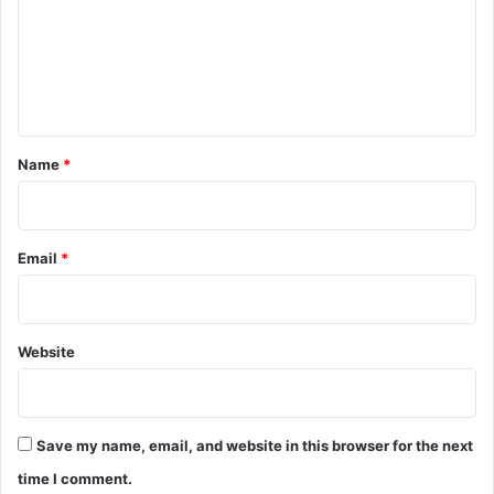
m
e
n
t
*
Name
*
Email
*
Website
Save my name, email, and website in this browser for the next
time I comment.