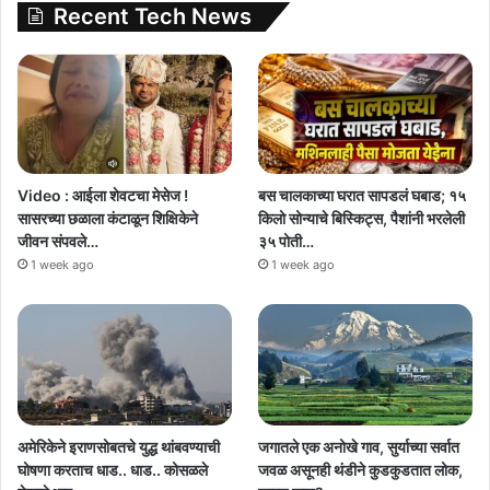
Recent Tech News
Video : आईला शेवटचा मेसेज !
बस चालकाच्या घरात सापडलं घबाड; १५
सासरच्या छळाला कंटाळून शिक्षिकेने
किलो सोन्याचे बिस्किट्स, पैशांनी भरलेली
जीवन संपवले…
३५ पोती…
1 week ago
1 week ago
अमेरिकेने इराणसोबतचे युद्ध थांबवण्याची
जगातले एक अनोखे गाव, सुर्याच्या सर्वात
घोषणा करताच धाड.. धाड.. कोसळले
जवळ असूनही थंडीने कुडकुडतात लोक,