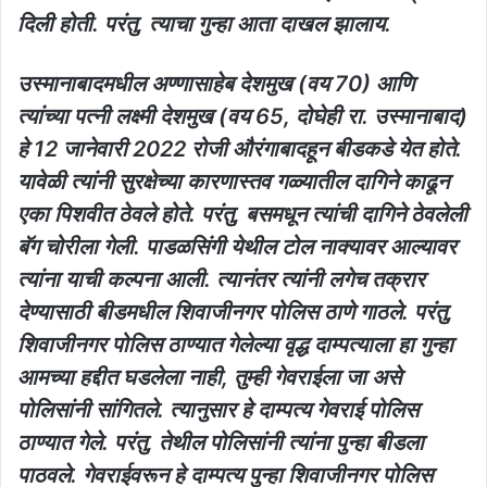
दिली होती. परंतु, त्याचा गुन्हा आता दाखल झालाय.
उस्मानाबादमधील अण्णासाहेब देशमुख (वय 70) आणि
त्यांच्या पत्नी लक्ष्मी देशमुख (वय 65, दोघेही रा. उस्मानाबाद)
हे 12 जानेवारी 2022 रोजी औरंगाबादहून बीडकडे येत होते.
यावेळी त्यांनी सुरक्षेच्या कारणास्तव गळ्यातील दागिने काढून
एका पिशवीत ठेवले होते. परंतु, बसमधून त्यांची दागिने ठेवलेली
बॅग चोरीला गेली. पाडळसिंगी येथील टोल नाक्यावर आल्यावर
त्यांना याची कल्पना आली. त्यानंतर त्यांनी लगेच तक्रार
देण्यासाठी बीडमधील शिवाजीनगर पोलिस ठाणे गाठले. परंतु,
शिवाजीनगर पोलिस ठाण्यात गेलेल्या वृद्ध दाम्पत्याला हा गुन्हा
आमच्या हद्दीत घडलेला नाही, तुम्ही गेवराईला जा असे
पोलिसांनी सांगितले. त्यानुसार हे दाम्पत्य गेवराई पोलिस
ठाण्यात गेले. परंतु, तेथील पोलिसांनी त्यांना पुन्हा बीडला
पाठवले. गेवराईवरून हे दाम्पत्य पुन्हा शिवाजीनगर पोलिस