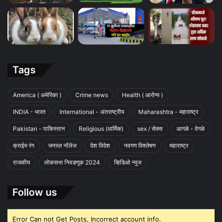
Tags
America ( अमेरिका )
Crime news
Health ( आरोग्य )
INDIA - भारत
International - अंतराष्ट्रीय
Maharashtra - महाराष्ट्र
Pakistan - पाकिस्तान
Religious (धार्मिक)
sex / सेक्स
आगळे - वेगळे
क्राईम रंग
जनरल नॉलेज
देश विदेश
नवगण विश्लेषण
महाराष्ट्र
राजकीय
लोकसभा निवडणूक 2024
व्हिडिओ न्युज
Follow us
Error Can not Get Posts, Incorrect account info.