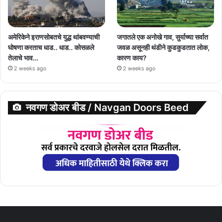
अमेरिकेने इराणसोबतचे युद्ध थांबवण्याची
जगातले एक अनोखे गाव, सुर्याच्या सर्वात
घोषणा करताच धाड.. धाड.. कोसळले
जवळ असूनही थंडीने कुडकुडतात लोक,
तेलाचे भाव…
कारण काय?
2 weeks ago
2 weeks ago
नवगण डोअर बीड / Navgan Doors Beed