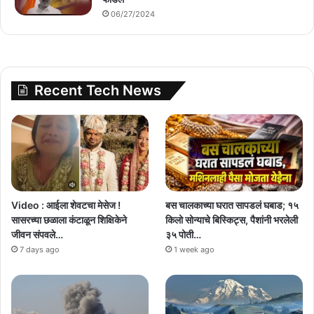
06/27/2024
Recent Tech News
Video : आईला शेवटचा मेसेज !
बस चालकाच्या घरात सापडलं घबाड; १५
सासरच्या छळाला कंटाळून शिक्षिकेने
किलो सोन्याचे बिस्किट्स, पैशांनी भरलेली
जीवन संपवले…
३५ पोती…
7 days ago
1 week ago