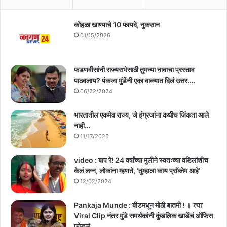
कोहळा खाण्याचे 10 फायदे, नुकसान
01/15/2026
फडणवीसांनी राज्यसभेसाठी तुमच्या नावाचा प्रस्ताव
पाठवलाय? पंकजा मुंडेंनी एका वाक्यात दिलं उत्तर….
06/22/2024
भारतातील एकमेव राज्य, जे इंग्रजांना कधीच जिंकता आले
नाही…
11/17/2025
video : बाप रे! 24 वर्षांच्या मुलीने स्वतःच्या वडिलांशीच
केलं लग्न, लोकांना म्हणते, ‘तुम्हाला काय प्राॅब्लेम आहे’
12/02/2024
Pankaja Munde : बीडमधून मोठी बातमी ! । ‘त्या’
Viral Clip नंतर मुंडे समर्थकांनी कुंडलिक खाडेंचं ऑफिस
फोडलं