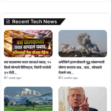
Recent Tech News
बस चालकाच्या घरात सापडलं घबाड; १५
अमेरिकेने इराणसोबतचे युद्ध थांबवण्याची
किलो सोन्याचे बिस्किट्स, पैशांनी भरलेली
घोषणा करताच धाड.. धाड.. कोसळले
३५ पोती…
तेलाचे भाव…
1 week ago
2 weeks ago