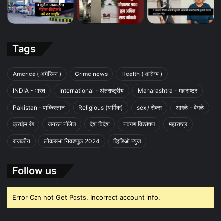
Tags
America ( अमेरिका )
Crime news
Health ( आरोग्य )
INDIA - भारत
International - अंतराष्ट्रीय
Maharashtra - महाराष्ट्र
Pakistan - पाकिस्तान
Religious (धार्मिक)
sex / सेक्स
आगळे - वेगळे
क्राईम रंग
जनरल नॉलेज
देश विदेश
नवगण विश्लेषण
महाराष्ट्र
राजकीय
लोकसभा निवडणूक 2024
व्हिडिओ न्युज
Follow us
Error Can not Get Posts, Incorrect account info.