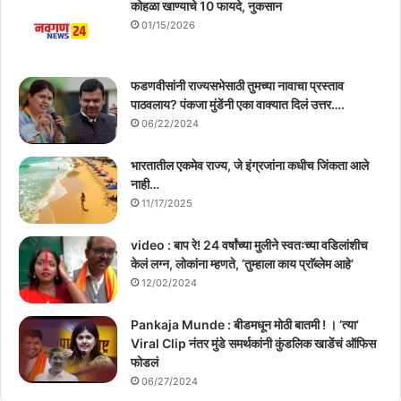
कोहळा खाण्याचे 10 फायदे, नुकसान
01/15/2026
फडणवीसांनी राज्यसभेसाठी तुमच्या नावाचा प्रस्ताव
पाठवलाय? पंकजा मुंडेंनी एका वाक्यात दिलं उत्तर….
06/22/2024
भारतातील एकमेव राज्य, जे इंग्रजांना कधीच जिंकता आले
नाही…
11/17/2025
video : बाप रे! 24 वर्षांच्या मुलीने स्वतःच्या वडिलांशीच
केलं लग्न, लोकांना म्हणते, ‘तुम्हाला काय प्राॅब्लेम आहे’
12/02/2024
Pankaja Munde : बीडमधून मोठी बातमी ! । ‘त्या’
Viral Clip नंतर मुंडे समर्थकांनी कुंडलिक खाडेंचं ऑफिस
फोडलं
06/27/2024