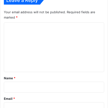
Leave a Reply
Your email address will not be published.
Required fields are
marked
*
C
o
m
m
e
n
t
*
Name
*
Email
*