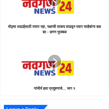
पक्षाची
ताकद
वाढवून
पवार
साहेबांना
बळ
मोठ्या लढाईसाठी तयार रहा, पक्षाची ताकद वाढवून पवार साहेबांना बळ
द्या
द्या - छगन भुजबळ
-
छगन
गांभीर्य
भुजबळ
हवा
प्रदूषणाचे...
भाग
१
गांभीर्य हवा प्रदूषणाचे... भाग १