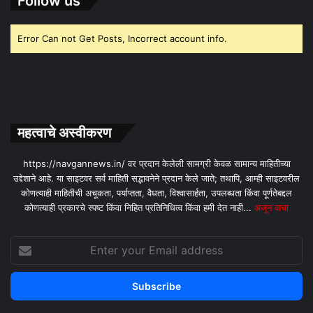
Follow us
Error Can not Get Posts, Incorrect account info.
महत्वाचे अस्वीकरण
https://navgannews.in/ वर प्रदान केलेली सामग्री केवळ सामान्य माहितीच्या
उद्देशाने आहे. या साइटवर सर्व माहिती सद्भावनेने प्रदान केले जाते; तथापि, आम्ही साइटवरील
कोणत्याही माहितीची अचूकता, पर्याप्तता, वैधता, विश्वासार्हता, उपलब्धता किंवा पूर्णतेबद्दल
कोणत्याही प्रकारचे स्पष्ट किंवा निहित प्रतिनिधित्व किंवा हमी देत ​​नाही...
अजून वाचा
Enter
your
Email
address