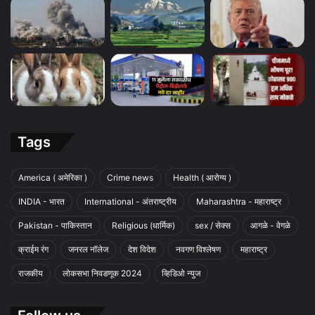
Tags
America ( अमेरिका )
Crime news
Health ( आरोग्य )
INDIA - भारत
International - अंतराष्ट्रीय
Maharashtra - महाराष्ट्र
Pakistan - पाकिस्तान
Religious (धार्मिक)
sex / सेक्स
आगळे - वेगळे
क्राईम रंग
जनरल नॉलेज
देश विदेश
नवगण विश्लेषण
महाराष्ट्र
राजकीय
लोकसभा निवडणूक 2024
व्हिडिओ न्युज