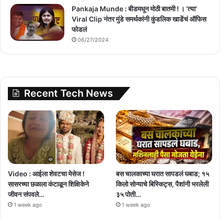
Pankaja Munde : बीडमधून मोठी बातमी ! । ‘त्या’
Viral Clip नंतर मुंडे समर्थकांनी कुंडलिक खाडेंचं ऑफिस
फोडलं
06/27/2024
Recent Tech News
Video : आईला शेवटचा मेसेज !
बस चालकाच्या घरात सापडलं घबाड; १५
सासरच्या छळाला कंटाळून शिक्षिकेने
किलो सोन्याचे बिस्किट्स, पैशांनी भरलेली
जीवन संपवले…
३५ पोती…
1 week ago
1 week ago