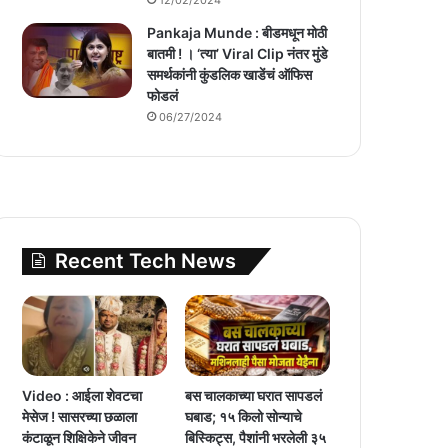
Pankaja Munde : बीडमधून मोठी
बातमी ! । ‘त्या’ Viral Clip नंतर मुंडे
समर्थकांनी कुंडलिक खाडेंचं ऑफिस
फोडलं
06/27/2024
Recent Tech News
Video : आईला शेवटचा
बस चालकाच्या घरात सापडलं
मेसेज ! सासरच्या छळाला
घबाड; १५ किलो सोन्याचे
कंटाळून शिक्षिकेने जीवन
बिस्किट्स, पैशांनी भरलेली ३५