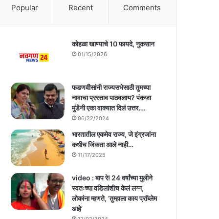
Popular
Recent
Comments
कोहळा खाण्याचे 10 फायदे, नुकसान
01/15/2026
फडणवीसांनी राज्यसभेसाठी तुमच्या
नावाचा प्रस्ताव पाठवलाय? पंकजा
मुंडेंनी एका वाक्यात दिलं उत्तर….
06/22/2024
भारतातील एकमेव राज्य, जे इंग्रजांना
कधीच जिंकता आले नाही…
11/17/2025
video : बाप रे! 24 वर्षांच्या मुलीने
स्वतःच्या वडिलांशीच केलं लग्न,
लोकांना म्हणते, ‘तुम्हाला काय प्राॅब्लेम
आहे’
12/02/2024