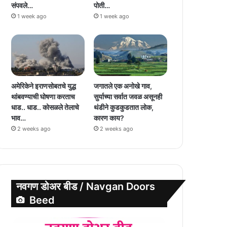
संपवले…
पोती…
1 week ago
1 week ago
अमेरिकेने इराणसोबतचे युद्ध
जगातले एक अनोखे गाव,
थांबवण्याची घोषणा करताच
सुर्याच्या सर्वात जवळ असूनही
धाड.. धाड.. कोसळले तेलाचे
थंडीने कुडकुडतात लोक,
भाव…
कारण काय?
2 weeks ago
2 weeks ago
नवगण डोअर बीड / Navgan Doors
Beed