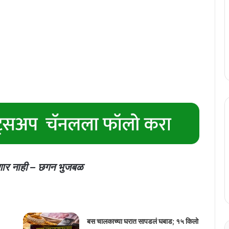
रणार नाही – छगन भुजबळ
बस चालकाच्या घरात सापडलं घबाड; १५ किलो