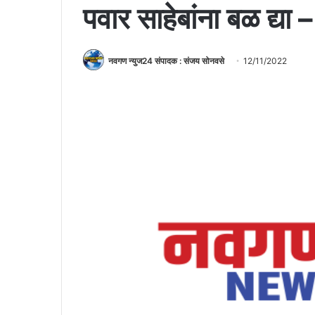
पवार साहेबांना बळ द्य
नवगण न्युज24 संपादक : संजय सोनवसे
12/11/2022