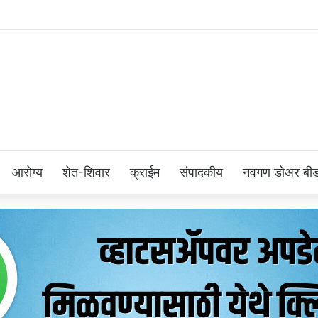
आरोग्य
शेत-शिवार
क्राईम
संपादकीय
नवगण डोअर बी