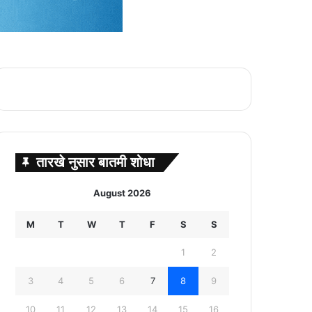
तारखे नुसार बातमी शोधा
August 2026
M
T
W
T
F
S
S
1
2
3
4
5
6
7
8
9
10
11
12
13
14
15
16