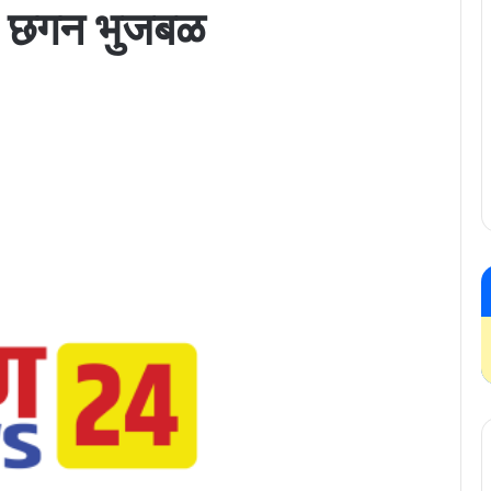
ा – छगन भुजबळ