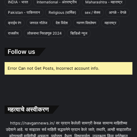
INDIA - भारत
International - अंतराष्ट्रीय
Maharashtra - महाराष्ट्र
Pakistan - पाकिस्तान
Religious (धार्मिक)
sex / सेक्स
आगळे - वेगळे
क्राईम रंग
जनरल नॉलेज
देश विदेश
नवगण विश्लेषण
महाराष्ट्र
राजकीय
लोकसभा निवडणूक 2024
व्हिडिओ न्युज
Follow us
Error Can not Get Posts, Incorrect account info.
महत्वाचे अस्वीकरण
https://navgannews.in/ वर प्रदान केलेली सामग्री केवळ सामान्य माहितीच्या
उद्देशाने आहे. या साइटवर सर्व माहिती सद्भावनेने प्रदान केले जाते; तथापि, आम्ही साइटवरील
कोणत्याही माहितीची अचूकता, पर्याप्तता, वैधता, विश्वासार्हता, उपलब्धता किंवा पूर्णतेबद्दल