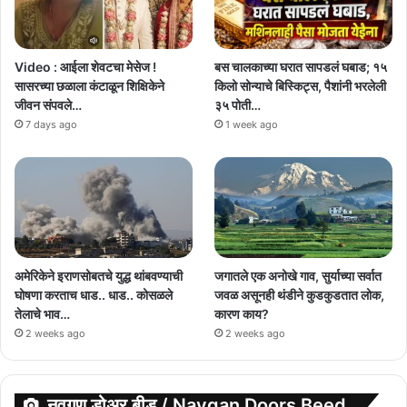
Video : आईला शेवटचा मेसेज !
बस चालकाच्या घरात सापडलं घबाड; १५
सासरच्या छळाला कंटाळून शिक्षिकेने
किलो सोन्याचे बिस्किट्स, पैशांनी भरलेली
जीवन संपवले…
३५ पोती…
7 days ago
1 week ago
अमेरिकेने इराणसोबतचे युद्ध थांबवण्याची
जगातले एक अनोखे गाव, सुर्याच्या सर्वात
घोषणा करताच धाड.. धाड.. कोसळले
जवळ असूनही थंडीने कुडकुडतात लोक,
तेलाचे भाव…
कारण काय?
2 weeks ago
2 weeks ago
नवगण डोअर बीड / Navgan Doors Beed