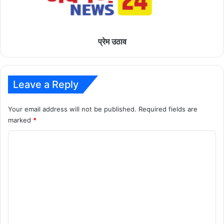
प्रेम उठाव
Leave a Reply
Your email address will not be published.
Required fields are
marked
*
C
o
m
m
e
n