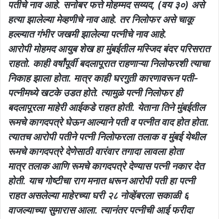
पतीचे नाव आहे. सनोबर फत्ते मोहम्मद सय्यद, (वय ३०) असे
हत्या झालेल्या मेव्हणीचे नाव आहे. तर निलोफर असे चाकू
हल्ल्यात गंभीर जखमी झालेल्या पत्नीचे नाव आहे.
आरोपी मोहमद आयुब शेख हा मुंबईतील मस्जिद बंदर परिसरात
राहतो. काही वर्षांपूर्वी बदलापूरात राहणाऱ्या निलोफरशी त्याचा
निकाह झाला होता. मात्र काही घरगुती कारणावरून पती-
पत्नीमध्ये खटके उडत होते. त्यामुळे पत्नी निलोफर ही
बदलापूरला माहेरी आईकडे राहत होती. येताना तिने मुंबईतील
रूमचे कागदपत्रे घेऊन आल्याने पती व पत्नीत वाद होत होता.
त्यातच आरोपी पतीने पत्नी निलोफरला तलाक व मुंबई येथील
रूमचे कागदपत्रे देणेसाठी वारंवार तगादा लावला होता
मात्र तलाक आणि रूमचे कागदपत्रे देण्यास पत्नी नकार देत
होती. याच गोष्टीचा राग मनात धरून आरोपी पती हा पत्नी
राहत असलेल्या माहेरच्या घरी २८ नोव्हेंबरला सकाळी ६
वाजल्याच्या सुमारास आला. त्यानंतर पत्नीची आई फरीदा