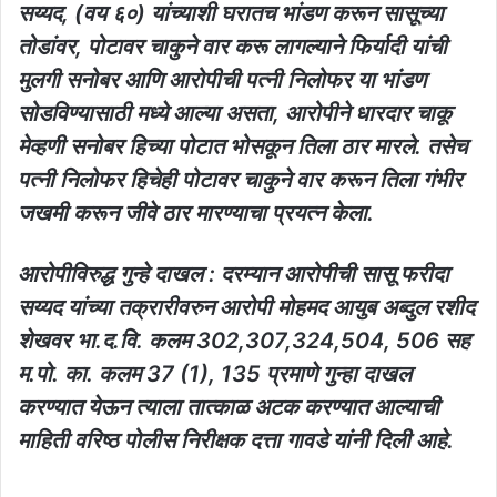
सय्यद, (वय ६०) यांच्याशी घरातच भांडण करून सासूच्या
तोडांवर, पोटावर चाकुने वार करू लागल्याने फिर्यादी यांची
मुलगी सनोबर आणि आरोपीची पत्नी निलोफर या भांडण
सोडविण्यासाठी मध्ये आल्या असता, आरोपीने धारदार चाकू
मेव्हणी सनोबर हिच्या पोटात भोसकून तिला ठार मारले. तसेच
पत्नी निलोफर हिचेही पोटावर चाकुने वार करून तिला गंभीर
जखमी करून जीवे ठार मारण्याचा प्रयत्न केला.
आरोपीविरुद्ध गुन्हे दाखल : दरम्यान आरोपीची सासू फरीदा
सय्यद यांच्या तक्रारीवरुन आरोपी मोहमद आयुब अब्दुल रशीद
शेखवर भा.द.वि. कलम 302,307,324,504, 506 सह
म.पो. का. कलम 37 (1), 135 प्रमाणे गुन्हा दाखल
करण्यात येऊन त्याला तात्काळ अटक करण्यात आल्याची
माहिती वरिष्ठ पोलीस निरीक्षक दत्ता गावडे यांनी दिली आहे.