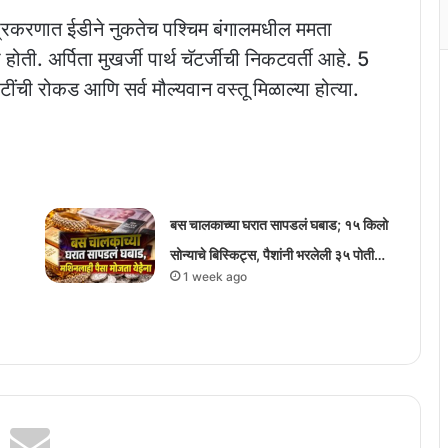
प्रकरणात ईडीने नुकतेच पश्चिम बंगालमधील ममता
ोती. अर्पिता मुखर्जी पार्थ चॅटर्जीची निकटवर्ती आहे. 5
ोटींची रोकड आणि सर्व मौल्यवान वस्तू मिळाल्या होत्या.
बस चालकाच्या घरात सापडलं घबाड; १५ किलो
सोन्याचे बिस्किट्स, पैशांनी भरलेली ३५ पोती…
1 week ago