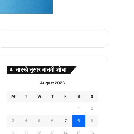
तारखे नुसार बातमी शोधा
August 2026
M
T
W
T
F
S
S
1
2
3
4
5
6
7
8
9
10
11
12
13
14
15
16