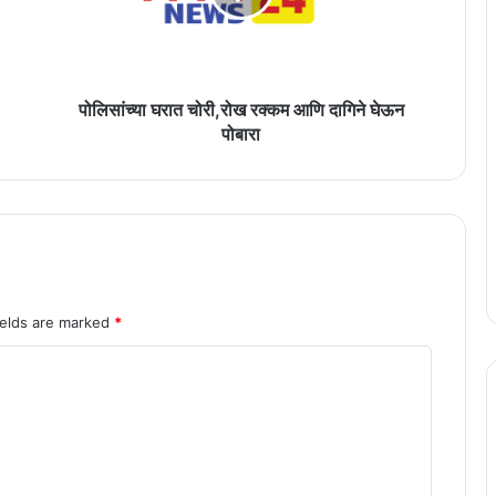
दागिने
घेऊन
पोबारा
पोलिसांच्या घरात चोरी,रोख रक्कम आणि दागिने घेऊन
पोबारा
ields are marked
*