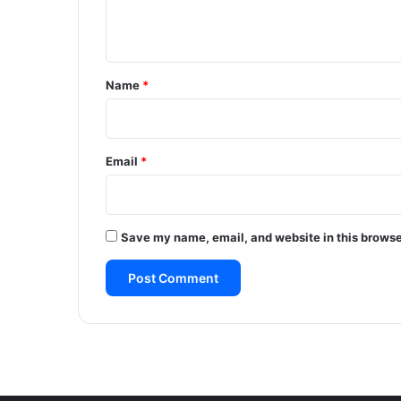
n
t
*
Name
*
Email
*
Save my name, email, and website in this browse