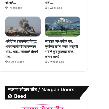
संपवले…
पोती…
1 week ago
1 week ago
अमेरिकेने इराणसोबतचे युद्ध
जगातले एक अनोखे गाव,
थांबवण्याची घोषणा करताच
सुर्याच्या सर्वात जवळ असूनही
धाड.. धाड.. कोसळले तेलाचे
थंडीने कुडकुडतात लोक,
भाव…
कारण काय?
2 weeks ago
2 weeks ago
नवगण डोअर बीड / Navgan Doors
Beed