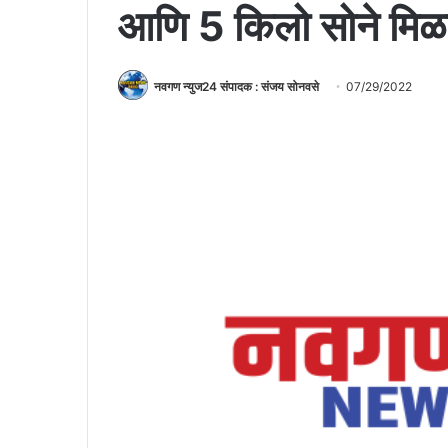
आणि 5 किलो सोने मिळा
नवगण न्युज24 संपादक : संजय सोनवसे
07/29/2022