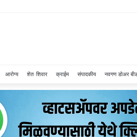
आरोग्य
शेत-शिवार
क्राईम
संपादकीय
नवगण डोअर बी