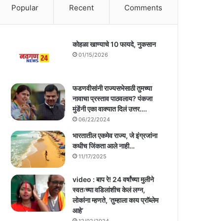
Popular
Recent
Comments
कोहळा खाण्याचे 10 फायदे, नुकसान
01/15/2026
फडणवीसांनी राज्यसभेसाठी तुमच्या
नावाचा प्रस्ताव पाठवलाय? पंकजा
मुंडेंनी एका वाक्यात दिलं उत्तर….
06/22/2024
भारतातील एकमेव राज्य, जे इंग्रजांना
कधीच जिंकता आले नाही…
11/17/2025
video : बाप रे! 24 वर्षांच्या मुलीने
स्वतःच्या वडिलांशीच केलं लग्न,
लोकांना म्हणते, ‘तुम्हाला काय प्राॅब्लेम
आहे’
12/02/2024