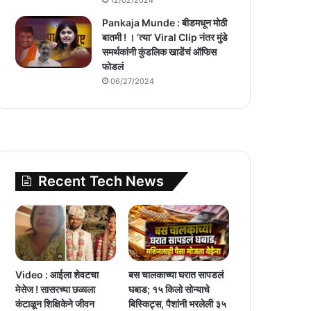
Pankaja Munde : बीडमधून मोठी
बातमी ! । ‘त्या’ Viral Clip नंतर मुंडे
समर्थकांनी कुंडलिक खाडेंचं ऑफिस
फोडलं
06/27/2024
Recent Tech News
Video : आईला शेवटचा
बस चालकाच्या घरात सापडलं
मेसेज ! सासरच्या छळाला
घबाड; १५ किलो सोन्याचे
कंटाळून शिक्षिकेने जीवन
बिस्किट्स, पैशांनी भरलेली ३५