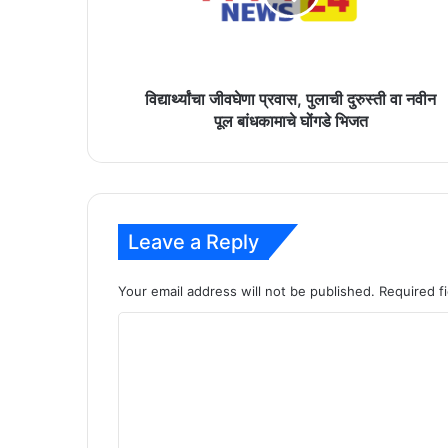
वा
नवीन
पूल
बांधकामाचे
घोंगडे
विद्यार्थ्यांचा जीवघेणा प्रवास, पुलाची दुरुस्ती वा नवीन
भिजत
पूल बांधकामाचे घोंगडे भिजत
Leave a Reply
Your email address will not be published.
Required f
C
o
m
m
e