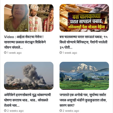
Video : आईला शेवटचा मेसेज !
बस चालकाच्या घरात सापडलं घबाड; १५
सासरच्या छळाला कंटाळून शिक्षिकेने
किलो सोन्याचे बिस्किट्स, पैशांनी भरलेली
जीवन संपवले…
३५ पोती…
1 week ago
1 week ago
अमेरिकेने इराणसोबतचे युद्ध थांबवण्याची
जगातले एक अनोखे गाव, सुर्याच्या सर्वात
घोषणा करताच धाड.. धाड.. कोसळले
जवळ असूनही थंडीने कुडकुडतात लोक,
तेलाचे भाव…
कारण काय?
2 weeks ago
2 weeks ago