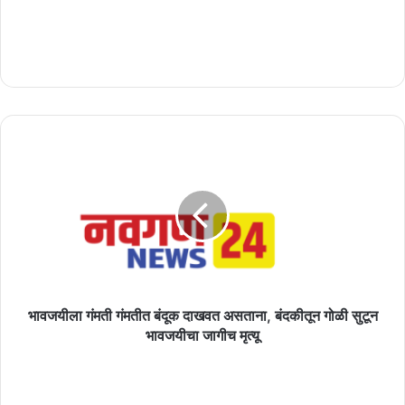
भावजयीला
गंमती
गंमतीत
बंदूक
दाखवत
असताना,
बंदकीतून
गोळी
सुटून
भावजयीचा
भावजयीला गंमती गंमतीत बंदूक दाखवत असताना, बंदकीतून गोळी सुटून
जागीच
भावजयीचा जागीच मृत्यू
मृत्यू
आषाढी
एकादशीची