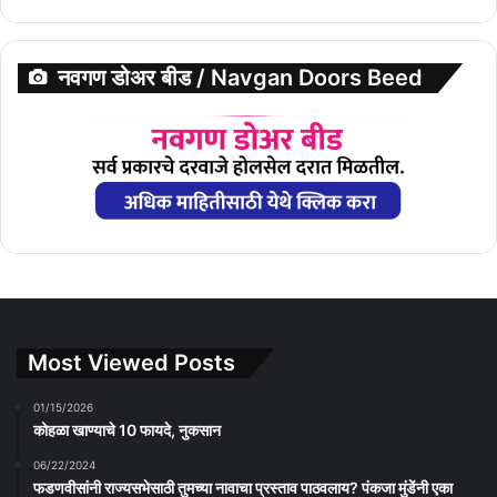
नवगण डोअर बीड / Navgan Doors Beed
Most Viewed Posts
01/15/2026
कोहळा खाण्याचे 10 फायदे, नुकसान
06/22/2024
फडणवीसांनी राज्यसभेसाठी तुमच्या नावाचा प्रस्ताव पाठवलाय? पंकजा मुंडेंनी एका