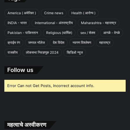
America ( अमेरिका )
Crime news
Health ( आरोग्य )
INDIA - भारत
International - अंतराष्ट्रीय
Maharashtra - महाराष्ट्र
Pakistan - पाकिस्तान
Religious (धार्मिक)
sex / सेक्स
आगळे - वेगळे
क्राईम रंग
जनरल नॉलेज
देश विदेश
नवगण विश्लेषण
महाराष्ट्र
राजकीय
लोकसभा निवडणूक 2024
व्हिडिओ न्युज
Follow us
Error Can not Get Posts, Incorrect account info.
महत्वाचे अस्वीकरण