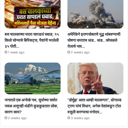
बस चालकाच्या घरात सापडलं घबाड; १५
अमेरिकेने इराणसोबतचे युद्ध थांबवण्याची
किलो सोन्याचे बिस्किट्स, पैशांनी भरलेली
घोषणा करताच धाड.. धाड.. कोसळले
३५ पोती…
तेलाचे भाव…
1 week ago
2 weeks ago
जगातले एक अनोखे गाव, सुर्याच्या सर्वात
”होर्मुझ’ आता आम्ही चालवणार”, डोनाल्ड
जवळ असूनही थंडीने कुडकुडतात लोक,
ट्रम्प यांचं विधान, अनेक देशांकडून टोल
कारण काय?
वसुली करण्याचा मनोदय…
2 weeks ago
3 weeks ago