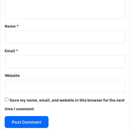
n
t
*
Name
*
Email
*
Website
Save my name, email, and website in this browser for the next
time I comment.