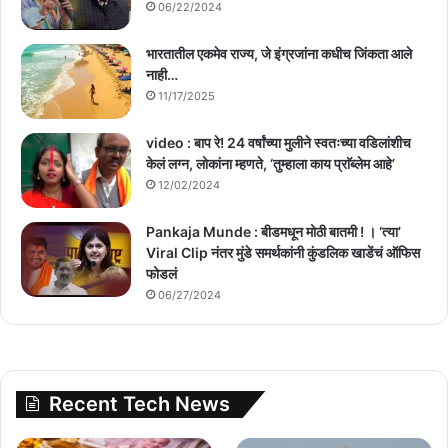
06/22/2024
भारतातील एकमेव राज्य, जे इंग्रजांना कधीच जिंकता आले
नाही…
11/17/2025
video : बाप रे! 24 वर्षांच्या मुलीने स्वतःच्या वडिलांशीच
केलं लग्न, लोकांना म्हणते, ‘तुम्हाला काय प्राॅब्लेम आहे’
12/02/2024
Pankaja Munde : बीडमधून मोठी बातमी ! । ‘त्या’
Viral Clip नंतर मुंडे समर्थकांनी कुंडलिक खाडेंचं ऑफिस
फोडलं
06/27/2024
Recent Tech News