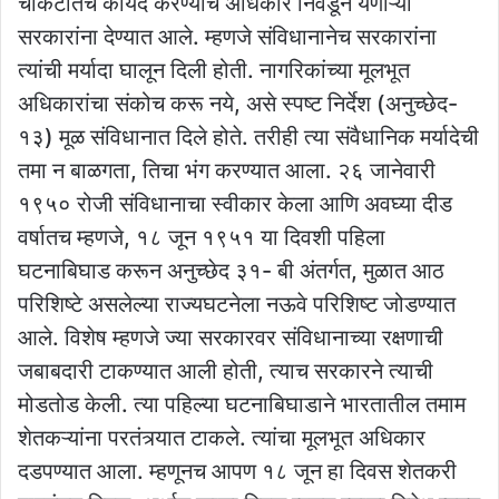
चौकटीतच कायदे करण्याचे अधिकार निवडून येणाऱ्या
सरकारांना देण्यात आले. म्हणजे संविधानानेच सरकारांना
त्यांची मर्यादा घालून दिली होती. नागरिकांच्या मूलभूत
अधिकारांचा संकोच करू नये, असे स्पष्ट निर्देश (अनुच्छेद-
१३) मूळ संविधानात दिले होते. तरीही त्या संवैधानिक मर्यादेची
तमा न बाळगता, तिचा भंग करण्यात आला. २६ जानेवारी
१९५० रोजी संविधानाचा स्वीकार केला आणि अवघ्या दीड
वर्षातच म्हणजे, १८ जून १९५१ या दिवशी पहिला
घटनाबिघाड करून अनुच्छेद ३१- बी अंतर्गत, मुळात आठ
परिशिष्टे असलेल्या राज्यघटनेला नऊवे परिशिष्ट जोडण्यात
आले. विशेष म्हणजे ज्या सरकारवर संविधानाच्या रक्षणाची
जबाबदारी टाकण्यात आली होती, त्याच सरकारने त्याची
मोडतोड केली. त्या पहिल्या घटनाबिघाडाने भारतातील तमाम
शेतकऱ्यांना परतंत्र्यात टाकले. त्यांचा मूलभूत अधिकार
दडपण्यात आला. म्हणूनच आपण १८ जून हा दिवस शेतकरी