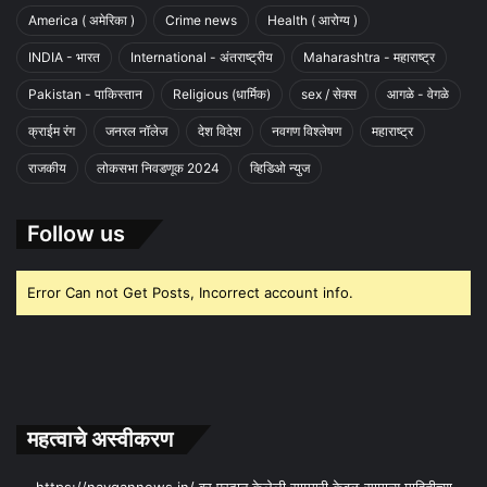
America ( अमेरिका )
Crime news
Health ( आरोग्य )
INDIA - भारत
International - अंतराष्ट्रीय
Maharashtra - महाराष्ट्र
Pakistan - पाकिस्तान
Religious (धार्मिक)
sex / सेक्स
आगळे - वेगळे
क्राईम रंग
जनरल नॉलेज
देश विदेश
नवगण विश्लेषण
महाराष्ट्र
राजकीय
लोकसभा निवडणूक 2024
व्हिडिओ न्युज
Follow us
Error Can not Get Posts, Incorrect account info.
महत्वाचे अस्वीकरण