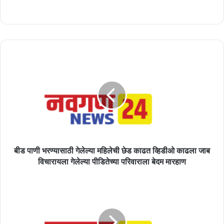
बीड
पाणी
भरण्यासाठी
गेलेल्या
महिलेची
छेड
काढत
व्हिडीओ
काढला
जाब
बीड पाणी भरण्यासाठी गेलेल्या महिलेची छेड काढत व्हिडीओ काढला जाब
विचारायला
विचारायला गेलेल्या पीडितेच्या परिवाराला बेदम मारहाण
गेलेल्या
पीडितेच्या
पेट्रोलच्या
परिवाराला
दरात
बेदम
9.5
मारहाण
रुपयांची
तर