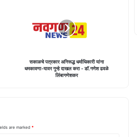
सकाळचे
पत्रकार
अनिरूद्ध
धर्माधिकारी
यांना
धमकावणा-
यावर
गुन्हे
दाखल
करा
सकाळचे पत्रकार अनिरूद्ध धर्माधिकारी यांना
-
धमकावणा-यावर गुन्हे दाखल करा - डाॅ.गणेश ढवळे
डाॅ.गणेश
लिंबागणेशकर
ढवळे
लिंबागणेशकर
ields are marked
*