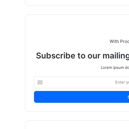
With Pro
Subscribe to our mailing
Lorem ipsum dol
Enter
your
Email
address