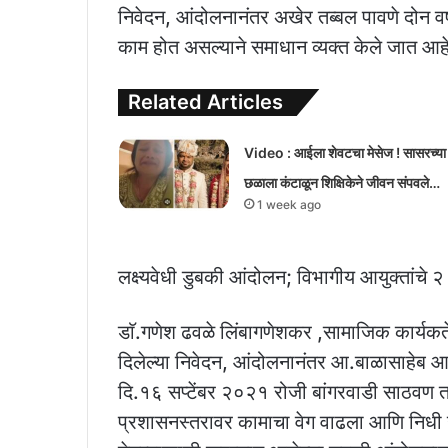
निवेदन, आंदोलनानंतर अखेर तब्बल पावणे दोन वर्ष
काम होत असल्याने समाधान व्यक्त केले जात आह
Related Articles
Video : आईला शेवटचा मेसेज ! सासरच्या
छळाला कंटाळून शिक्षिकेने जीवन संपवले…
1 week ago
लक्ष्यवेधी डुबकी आंदोलन; विभागीय आयुक्तांचे २
डाॅ.गणेश ढवळे लिंबागणेशकर ,सामाजिक कार्यकर्ते 
दिलेल्या निवेदन, आंदोलनानंतर आ.बाळासाहेब आज
दि.१६ सप्टेंबर २०२१ रोजी बांगरवाडी साठवण तल
प्रशासनस्तरावर कामाचा वेग वाढला आणि निधी उ