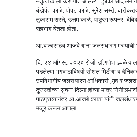
नेतृत्वाखाली करण्यात आलेल्या डुबकी आंदोलनात ल
बंडोपंत काळे, पोपट काळे, सुरेश सस्ते, बारीकरा
तुकाराम सस्ते, उत्तम काळे, पांडुरंग रूपनर, देव
सहभाग घेतला होता.
आ.बाळासाहेब आजबे यांनी जलसंधारण मंत्र्यांच
दि. २४ ऑगस्ट २०२० रोजी डाॅ.गणेश ढवळे व लक्ष्
पडलेल्या भगदाडाविषयी सोशल मिडीया व दैनिका
उपविभागीय जलसंधारण आधिकारी ,मृद व जलसंधा
दुरूस्तीच्या सुचना दिल्या होत्या मात्र निधीअभ
पाठपुराव्यानंतर आ.आजबे काका यांनी जलसंधारण
मंजूर करून आणला