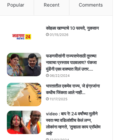
Popular
Recent
Comments
कोहळा खाण्याचे 10 फायदे, नुकसान
01/15/2026
फडणवीसांनी राज्यसभेसाठी तुमच्या
नावाचा प्रस्ताव पाठवलाय? पंकजा
मुंडेंनी एका वाक्यात दिलं उत्तर….
06/22/2024
भारतातील एकमेव राज्य, जे इंग्रजांना
कधीच जिंकता आले नाही…
11/17/2025
video : बाप रे! 24 वर्षांच्या मुलीने
स्वतःच्या वडिलांशीच केलं लग्न,
लोकांना म्हणते, ‘तुम्हाला काय प्राॅब्लेम
आहे’
12/02/2024