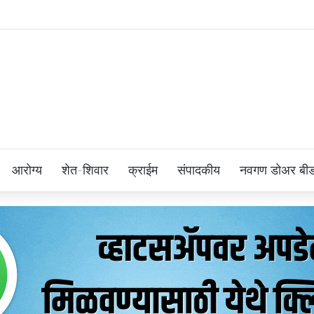
आरोग्य
शेत-शिवार
क्राईम
संपादकीय
नवगण डोअर बी