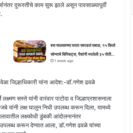
ानंतर दुरूस्तीचे काम सुरू झाले असून पावसाळ्यापूर्वी
े.
बस चालकाच्या घरात सापडलं घबाड; १५ किलो
सोन्याचे बिस्किट्स, पैशांनी भरलेली ३५ पोती…
1 week ago
 वेळा जिल्हाधिकारी यांना आदेश:-डाॅ.गणेश ढवळे
लक्ष्मण सस्ते यांनी वारंवार पाटोदा व जिल्हाप्रशासनाला
बे यांनी लक्ष घालुन निधी उपलब्ध करून दिला, यामध्ये
ावातील लक्ष्यवेधी डुंबकी आंदोलनानंतर
पलब्ध करून देण्यात आला, डाॅ.गणेश ढवळे यांच्या