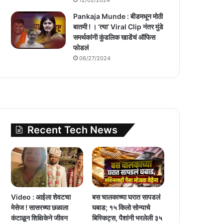
Pankaja Munde : बीडमधून मोठी
बातमी ! । ‘त्या’ Viral Clip नंतर मुंडे
समर्थकांनी कुंडलिक खाडेंचं ऑफिस
फोडलं
06/27/2024
Recent Tech News
Video : आईला शेवटचा
बस चालकाच्या घरात सापडलं
मेसेज ! सासरच्या छळाला
घबाड; १५ किलो सोन्याचे
कंटाळून शिक्षिकेने जीवन
बिस्किट्स, पैशांनी भरलेली ३५