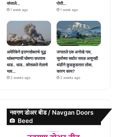
संपवले…
पोती…
1 week ago
1 week ago
अमेरिकेने इराणसोबतचे युद्ध
जगातले एक अनोखे गाव,
थांबवण्याची घोषणा करताच
सुर्याच्या सर्वात जवळ असूनही
धाड.. धाड.. कोसळले तेलाचे
थंडीने कुडकुडतात लोक,
भाव…
कारण काय?
2 weeks ago
2 weeks ago
नवगण डोअर बीड / Navgan Doors
Beed