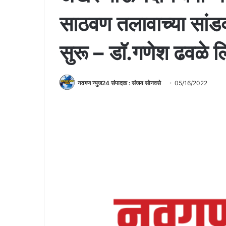
साठवण तलावाच्या सांडव्य
सुरू – डाॅ.गणेश ढवळे 
नवगण न्युज24 संपादक : संजय सोनवसे
05/16/2022