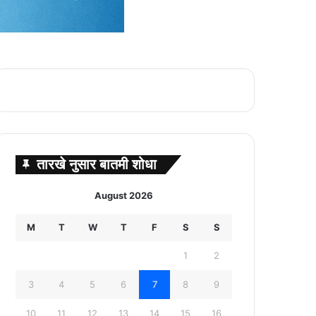
तारखे नुसार बातमी शोधा
August 2026
M
T
W
T
F
S
S
1
2
3
4
5
6
7
8
9
10
11
12
13
14
15
16