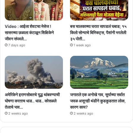
Video : आईला शेवटचा मेसेज !
बस चालकाच्या घरात सापडलं घबाड; १५
सासरच्या छळाला कंटाळून शिक्षिकेने
किलो सोन्याचे बिस्किट्स, पैशांनी भरलेली
जीवन संपवले…
३५ पोती…
7 days ago
1 week ago
अमेरिकेने इराणसोबतचे युद्ध थांबवण्याची
जगातले एक अनोखे गाव, सुर्याच्या सर्वात
घोषणा करताच धाड.. धाड.. कोसळले
जवळ असूनही थंडीने कुडकुडतात लोक,
तेलाचे भाव…
कारण काय?
2 weeks ago
2 weeks ago