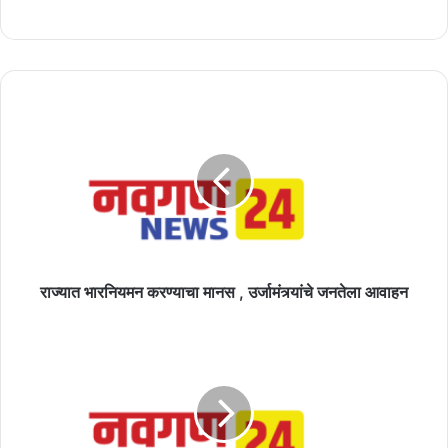
राज्यात
भारनियमन
करण्याचा
मानस
,
उर्जामंत्र्यांचे
जनतेला
आवाहन
राज्यात भारनियमन करण्याचा मानस , उर्जामंत्र्यांचे जनतेला आवाहन
चौसाळा
पोलीस
स्टेशन
येथे
डॉ.बाबासाहेब
आंबेडकर