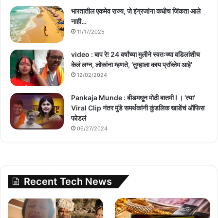
भारतातील एकमेव राज्य, जे इंग्रजांना कधीच जिंकता आले
नाही…
11/17/2025
video : बाप रे! 24 वर्षांच्या मुलीने स्वतःच्या वडिलांशीच
केलं लग्न, लोकांना म्हणते, ‘तुम्हाला काय प्राॅब्लेम आहे’
12/02/2024
Pankaja Munde : बीडमधून मोठी बातमी ! । ‘त्या’
Viral Clip नंतर मुंडे समर्थकांनी कुंडलिक खाडेंचं ऑफिस
फोडलं
06/27/2024
Recent Tech News