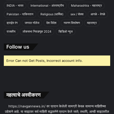
INDIA - भारत
International - अंतराष्ट्रीय
Maharashtra - महाराष्ट्र
Pakistan - पाकिस्तान
Religious (धार्मिक)
sex / सेक्स
आगळे - वेगळे
क्राईम रंग
जनरल नॉलेज
देश विदेश
नवगण विश्लेषण
महाराष्ट्र
राजकीय
लोकसभा निवडणूक 2024
व्हिडिओ न्युज
Follow us
Error Can not Get Posts, Incorrect account info.
महत्वाचे अस्वीकरण
https://navgannews.in/ वर प्रदान केलेली सामग्री केवळ सामान्य माहितीच्या
उद्देशाने आहे. या साइटवर सर्व माहिती सद्भावनेने प्रदान केले जाते; तथापि, आम्ही साइटवरील