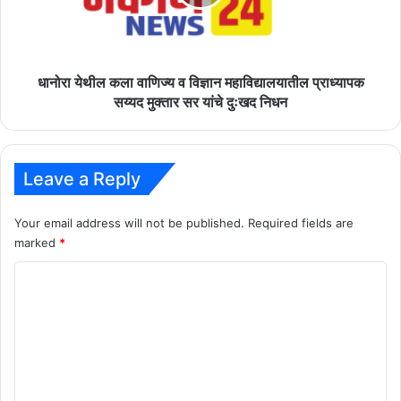
विज्ञान
महाविद्यालयातील
प्राध्यापक
सय्यद
मुक्तार
धानोरा येथील कला वाणिज्य व विज्ञान महाविद्यालयातील प्राध्यापक
सर
सय्यद मुक्तार सर यांचे दुःखद निधन
यांचे
दुःखद
निधन
Leave a Reply
Your email address will not be published.
Required fields are
marked
*
C
o
m
m
e