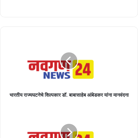
भारतीय
राज्यघटनेचे
शिल्पकार
डॉ.
बाबासाहेब
आंबेडकर
यांना
मानवंदना
भारतीय राज्यघटनेचे शिल्पकार डॉ. बाबासाहेब आंबेडकर यांना मानवंदना
धानोरा
येथील
कला
वाणिज्य
व