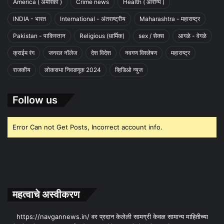
America ( अमेरिका )
Crime news
Health ( आरोग्य )
INDIA - भारत
International - अंतराष्ट्रीय
Maharashtra - महाराष्ट्र
Pakistan - पाकिस्तान
Religious (धार्मिक)
sex / सेक्स
आगळे - वेगळे
क्राईम रंग
जनरल नॉलेज
देश विदेश
नवगण विश्लेषण
महाराष्ट्र
राजकीय
लोकसभा निवडणूक 2024
व्हिडिओ न्युज
Follow us
Error Can not Get Posts, Incorrect account info.
महत्वाचे अस्वीकरण
https://navgannews.in/ वर प्रदान केलेली सामग्री केवळ सामान्य माहितीच्या