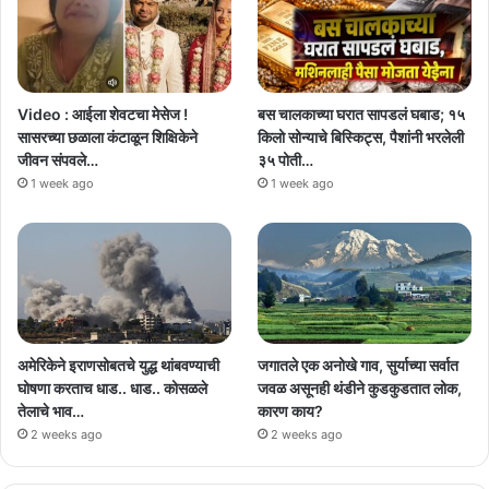
Video : आईला शेवटचा मेसेज !
बस चालकाच्या घरात सापडलं घबाड; १५
सासरच्या छळाला कंटाळून शिक्षिकेने
किलो सोन्याचे बिस्किट्स, पैशांनी भरलेली
जीवन संपवले…
३५ पोती…
1 week ago
1 week ago
अमेरिकेने इराणसोबतचे युद्ध थांबवण्याची
जगातले एक अनोखे गाव, सुर्याच्या सर्वात
घोषणा करताच धाड.. धाड.. कोसळले
जवळ असूनही थंडीने कुडकुडतात लोक,
तेलाचे भाव…
कारण काय?
2 weeks ago
2 weeks ago