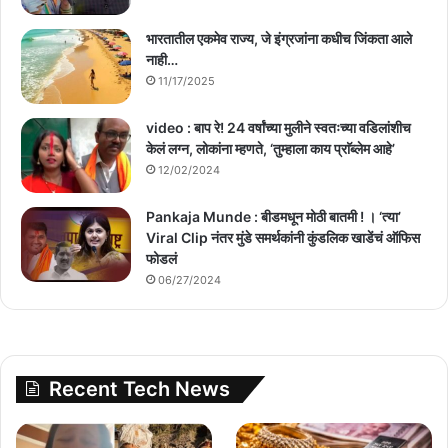
भारतातील एकमेव राज्य, जे इंग्रजांना कधीच जिंकता आले
नाही…
11/17/2025
video : बाप रे! 24 वर्षांच्या मुलीने स्वतःच्या वडिलांशीच
केलं लग्न, लोकांना म्हणते, ‘तुम्हाला काय प्राॅब्लेम आहे’
12/02/2024
Pankaja Munde : बीडमधून मोठी बातमी ! । ‘त्या’
Viral Clip नंतर मुंडे समर्थकांनी कुंडलिक खाडेंचं ऑफिस
फोडलं
06/27/2024
Recent Tech News