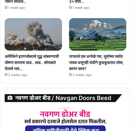
जीवन संपवले…
३५ पोती…
1 week ago
1 week ago
अमेरिकेने इराणसोबतचे युद्ध थांबवण्याची
जगातले एक अनोखे गाव, सुर्याच्या सर्वात
घोषणा करताच धाड.. धाड.. कोसळले
जवळ असूनही थंडीने कुडकुडतात लोक,
तेलाचे भाव…
कारण काय?
2 weeks ago
2 weeks ago
नवगण डोअर बीड / Navgan Doors Beed