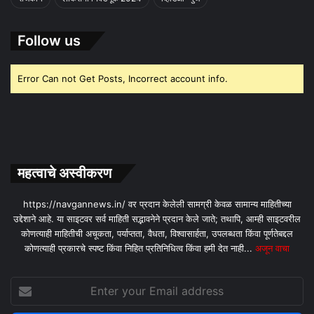
Follow us
Error Can not Get Posts, Incorrect account info.
महत्वाचे अस्वीकरण
https://navgannews.in/ वर प्रदान केलेली सामग्री केवळ सामान्य माहितीच्या
उद्देशाने आहे. या साइटवर सर्व माहिती सद्भावनेने प्रदान केले जाते; तथापि, आम्ही साइटवरील
कोणत्याही माहितीची अचूकता, पर्याप्तता, वैधता, विश्वासार्हता, उपलब्धता किंवा पूर्णतेबद्दल
कोणत्याही प्रकारचे स्पष्ट किंवा निहित प्रतिनिधित्व किंवा हमी देत ​​नाही...
अजून वाचा
Enter
your
Email