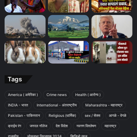
Tags
America ( अमेरिका )
Crime news
Health ( आरोग्य )
INDIA - भारत
International - अंतराष्ट्रीय
Maharashtra - महाराष्ट्र
Pakistan - पाकिस्तान
Religious (धार्मिक)
sex / सेक्स
आगळे - वेगळे
क्राईम रंग
जनरल नॉलेज
देश विदेश
नवगण विश्लेषण
महाराष्ट्र
राजकीय
लोकसभा निवडणूक 2024
व्हिडिओ न्युज