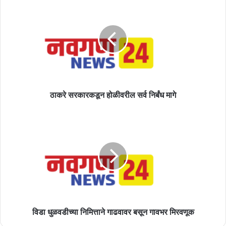
सरकारकडून
होळीवरील
सर्व
निर्बंध
मागे
ठाकरे सरकारकडून होळीवरील सर्व निर्बंध मागे
विडा
धुळवडीच्या
निमित्ताने
गाढवावर
बसून
गावभर
मिरवणूक
विडा धुळवडीच्या निमित्ताने गाढवावर बसून गावभर मिरवणूक