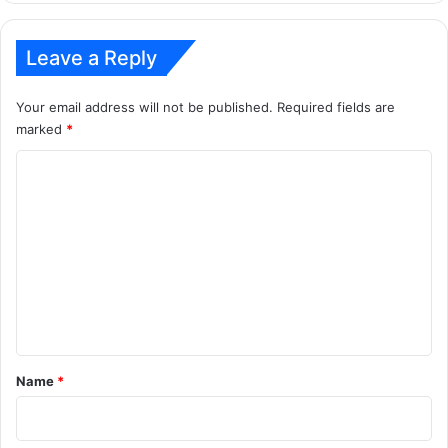
Leave a Reply
Your email address will not be published.
Required fields are
marked
*
C
o
m
m
e
n
t
*
Name
*