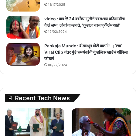
11/17/2025
video : बाप रे! 24 वर्षांच्या मुलीने स्वतःच्या वडिलांशीच
केलं लग्न, लोकांना म्हणते, ‘तुम्हाला काय प्राॅब्लेम आहे’
12/02/2024
Pankaja Munde : बीडमधून मोठी बातमी ! । ‘त्या’
Viral Clip नंतर मुंडे समर्थकांनी कुंडलिक खाडेंचं ऑफिस
फोडलं
06/27/2024
Recent Tech News