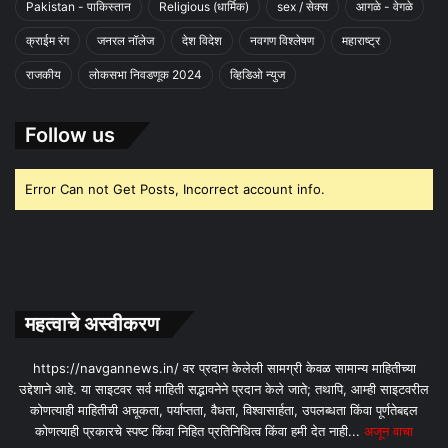
Pakistan - पाकिस्तान
Religious (धार्मिक)
sex / सेक्स
आगळे - वेगळे
क्राईम रंग
जनरल नॉलेज
देश विदेश
नवगण विश्लेषण
महाराष्ट्र
राजकीय
लोकसभा निवडणूक 2024
व्हिडिओ न्युज
Follow us
Error Can not Get Posts, Incorrect account info.
महत्वाचे अस्वीकरण
https://navgannews.in/ वर प्रदान केलेली सामग्री केवळ सामान्य माहितीच्या
उद्देशाने आहे. या साइटवर सर्व माहिती सद्भावनेने प्रदान केले जाते; तथापि, आम्ही साइटवरील
कोणत्याही माहितीची अचूकता, पर्याप्तता, वैधता, विश्वासार्हता, उपलब्धता किंवा पूर्णतेबद्दल
कोणत्याही प्रकारचे स्पष्ट किंवा निहित प्रतिनिधित्व किंवा हमी देत ​​नाही...
अजून वाचा