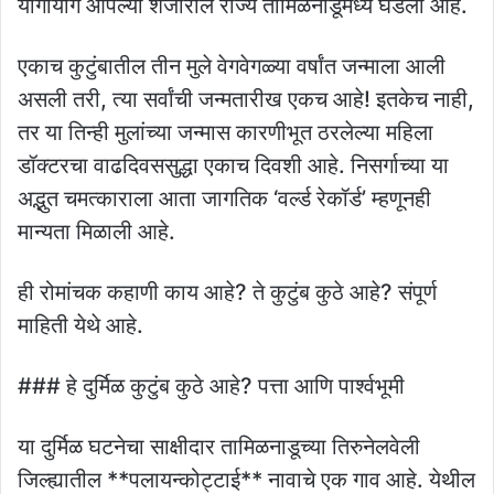
योगायोग आपल्या शेजारील राज्य तामिळनाडूमध्ये घडला आहे.
एकाच कुटुंबातील तीन मुले वेगवेगळ्या वर्षांत जन्माला आली
असली तरी, त्या सर्वांची जन्मतारीख एकच आहे! इतकेच नाही,
तर या तिन्ही मुलांच्या जन्मास कारणीभूत ठरलेल्या महिला
डॉक्टरचा वाढदिवससुद्धा एकाच दिवशी आहे. निसर्गाच्या या
अद्भुत चमत्काराला आता जागतिक ‘वर्ल्ड रेकॉर्ड’ म्हणूनही
मान्यता मिळाली आहे.
ही रोमांचक कहाणी काय आहे? ते कुटुंब कुठे आहे? संपूर्ण
माहिती येथे आहे.
### हे दुर्मिळ कुटुंब कुठे आहे? पत्ता आणि पार्श्वभूमी
या दुर्मिळ घटनेचा साक्षीदार तामिळनाडूच्या तिरुनेलवेली
जिल्ह्यातील **पलायन्कोट्टाई** नावाचे एक गाव आहे. येथील