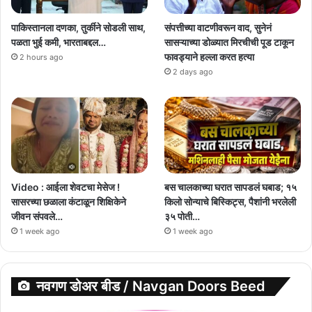
पाकिस्तानला दणका, तुर्कीने सोडली साथ,
संपत्तीच्या वाटणीवरून वाद, सुनेनं
पळता भुई कमी, भारताबद्दल…
सासऱ्याच्या डोळ्यात मिरचीची पूड टाकून
फावड्याने हल्ला करत हत्या
2 hours ago
2 days ago
Video : आईला शेवटचा मेसेज !
बस चालकाच्या घरात सापडलं घबाड; १५
सासरच्या छळाला कंटाळून शिक्षिकेने
किलो सोन्याचे बिस्किट्स, पैशांनी भरलेली
जीवन संपवले…
३५ पोती…
1 week ago
1 week ago
नवगण डोअर बीड / Navgan Doors Beed