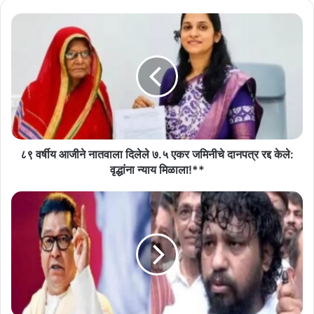
८९
वर्षीय
आजीने
नातवाला
दिलेले
७.५
एकर
जमिनीचे
दानपत्र
रद्द
८९ वर्षीय आजीने नातवाला दिलेले ७.५ एकर जमिनीचे दानपत्र रद्द केले:
केले:
वृद्धांना न्याय मिळाला!**
वृद्धांना
न्याय
जैन
मिळाला!**
समाजाने
बांगड्या
भरलेल्या
नाहीत,
तुम्हाला
उत्तर
मिळणार,